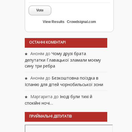
Vote
View Results
Crowdsignal.com
ОСТАННІ КОМЕНТАРІ
Анонім
до
Чому друзі брата
депутатки Главацької зламали моєму
сину три ребра
Анонім
до
Безкоштовна поїздка в
Іспанію для дітей чорнобильської зони
Маргарита
до
Іноді були тихі й
спокійні ночі…
ПРИЙМАЛЬНІ ДЕПУТАТІВ