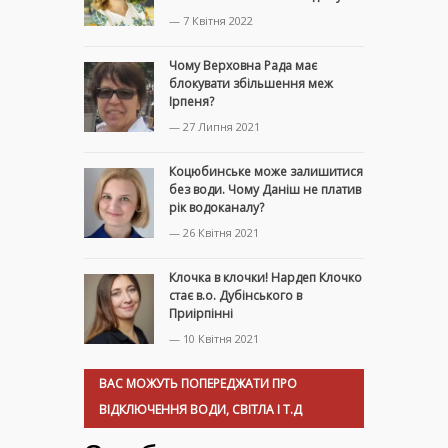
— 7 Квітня 2022
Чому Верховна Рада має
блокувати збільшення меж
Ірпеня?
— 27 Липня 2021
Коцюбинське може залишитися
без води. Чому Даніш не платив
рік водоканалу?
— 26 Квітня 2021
Клочка в клочки! Нардеп Клочко
стає в.о. Дубінського в
Приірпінні
— 10 Квітня 2021
ВАС МОЖУТЬ ПОПЕРЕДЖАТИ ПРО
ВІДКЛЮЧЕННЯ ВОДИ, СВІТЛА І Т.Д