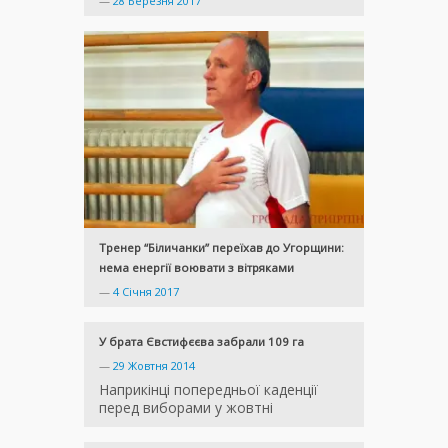
—
28 Березня 2017
Тренер “Біличанки” переїхав до Угорщини:
нема енергії воювати з вітряками
—
4 Січня 2017
У брата Євстифєєва забрали 109 га
—
29 Жовтня 2014
Наприкінці попередньої каденції
перед виборами у жовтні