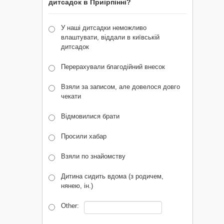
дитсадок в Приірпінні?
У наші дитсадки неможливо
влаштувати, віддали в київській
дитсадок
Перерахували благодійний внесок
Взяли за записом, але довелося довго
чекати
Відмовилися брати
Просили хабар
Взяли по знайомству
Дитина сидить вдома (з родичем,
нянею, ін.)
Other: