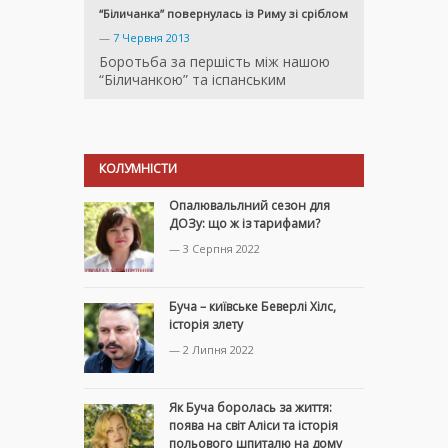
“Біличанка” повернулась із Риму зі сріблом
—
7 Червня 2013
Боротьба за першість між нашою
“Біличанкою” та іспанським
КОЛУМНІСТИ
Опалювальлний сезон для
ДОЗу: що ж із тарифами?
— 3 Серпня 2022
Буча – київське Беверлі Хілс,
історія злету
— 2 Липня 2022
Як Буча боролась за життя:
поява на світ Аліси та історія
польового шпиталю на дому