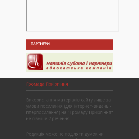
ПАРТНЕРИ
Громада Приірпіння
Використання матеріалів сайту лише за
умови посилання (для інтернет-видань -
гіперпосилання) на "Громаду Приірпіння"
не пізніше 2 речення.
Редакція може не поділяти думок чи