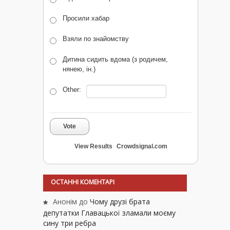
Просили хабар
Взяли по знайомству
Дитина сидить вдома (з родичем,
нянею, ін.)
Other:
Vote
View Results
Crowdsignal.com
ОСТАННІ КОМЕНТАРІ
Анонім
до
Чому друзі брата
депутатки Главацької зламали моєму
сину три ребра