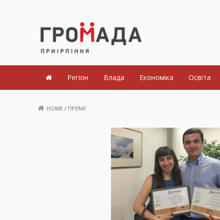
Громада Приірпіння
Регіон
Влада
Економіка
Освіта
HOME
/
ПРЕМІЇ