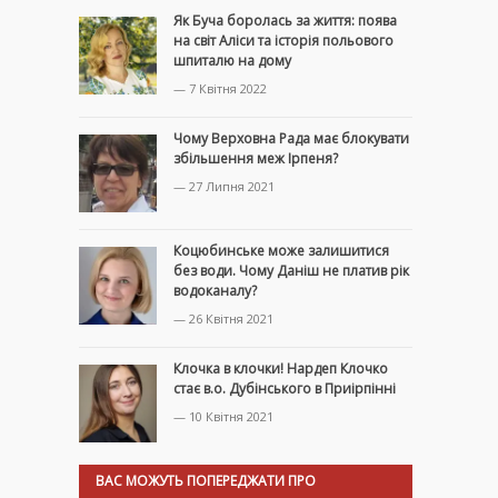
Як Буча боролась за життя: поява
на світ Аліси та історія польового
шпиталю на дому
— 7 Квітня 2022
Чому Верховна Рада має блокувати
збільшення меж Ірпеня?
— 27 Липня 2021
Коцюбинське може залишитися
без води. Чому Даніш не платив рік
водоканалу?
— 26 Квітня 2021
Клочка в клочки! Нардеп Клочко
стає в.о. Дубінського в Приірпінні
— 10 Квітня 2021
ВАС МОЖУТЬ ПОПЕРЕДЖАТИ ПРО