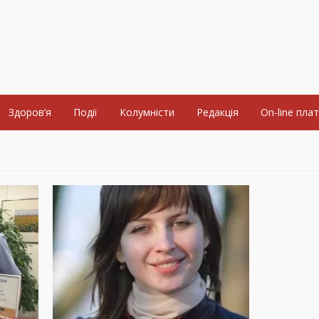
Здоров’я
Події
Колумністи
Редакція
On-line пла