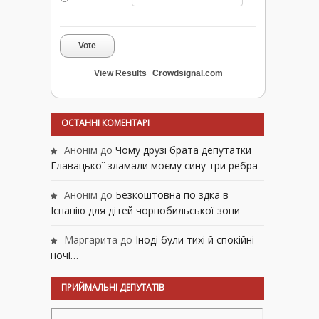
Vote
View Results
Crowdsignal.com
ОСТАННІ КОМЕНТАРІ
Анонім
до
Чому друзі брата депутатки
Главацької зламали моєму сину три ребра
Анонім
до
Безкоштовна поїздка в
Іспанію для дітей чорнобильської зони
Маргарита
до
Іноді були тихі й спокійні
ночі…
ПРИЙМАЛЬНІ ДЕПУТАТІВ