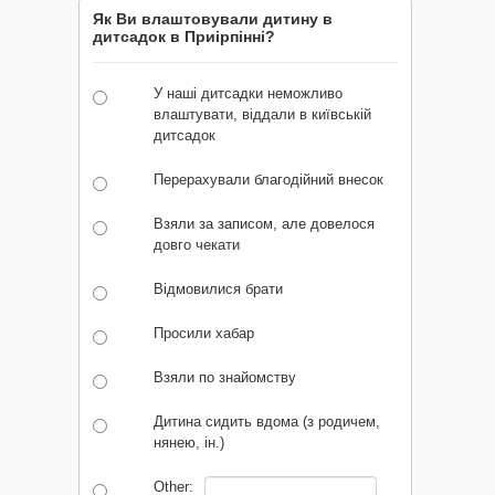
Як Ви влаштовували дитину в
дитсадок в Приірпінні?
У наші дитсадки неможливо
влаштувати, віддали в київській
дитсадок
Перерахували благодійний внесок
Взяли за записом, але довелося
довго чекати
Відмовилися брати
Просили хабар
Взяли по знайомству
Дитина сидить вдома (з родичем,
нянею, ін.)
Other: