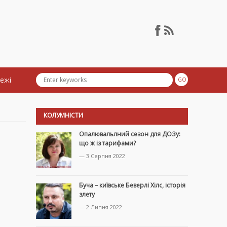
тежі
КОЛУМНІСТИ
Опалювальлний сезон для ДОЗу:
що ж із тарифами?
— 3 Серпня 2022
Буча – київське Беверлі Хілс, історія
злету
— 2 Липня 2022