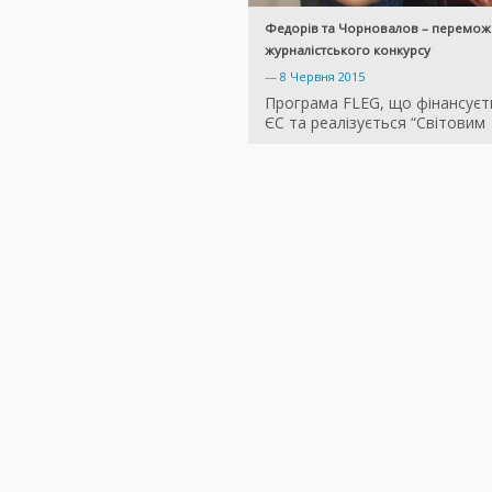
Федорів та Чорновалов – перемож
журналістського конкурсу
—
8 Червня 2015
Програма FLEG, що фінансуєт
ЄС та реалізується “Світовим