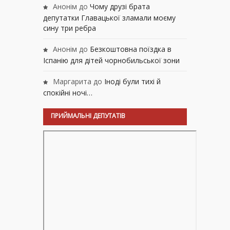
Анонім
до
Чому друзі брата
депутатки Главацької зламали моєму
сину три ребра
Анонім
до
Безкоштовна поїздка в
Іспанію для дітей чорнобильської зони
Маргарита
до
Іноді були тихі й
спокійні ночі…
ПРИЙМАЛЬНІ ДЕПУТАТІВ