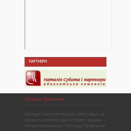
ПАРТНЕРИ
Громада Приірпіння
Використання матеріалів сайту лише за
умови посилання (для інтернет-видань -
гіперпосилання) на "Громаду Приірпіння"