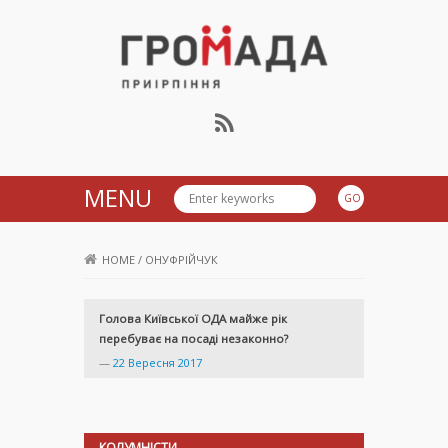
Громада Приірпіння
MENU
HOME
/
ОНУФРІЙЧУК
Голова Київської ОДА майже рік
перебуває на посаді незаконно?
—
22 Вересня 2017
КОЛУМНІСТИ