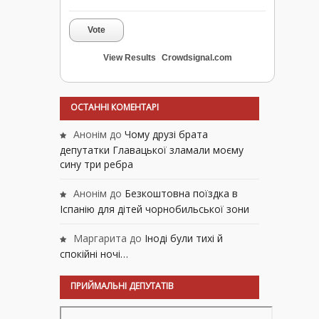
Vote
View Results
Crowdsignal.com
ОСТАННІ КОМЕНТАРІ
Анонім
до
Чому друзі брата
депутатки Главацької зламали моєму
сину три ребра
Анонім
до
Безкоштовна поїздка в
Іспанію для дітей чорнобильської зони
Маргарита
до
Іноді були тихі й
спокійні ночі…
ПРИЙМАЛЬНІ ДЕПУТАТІВ