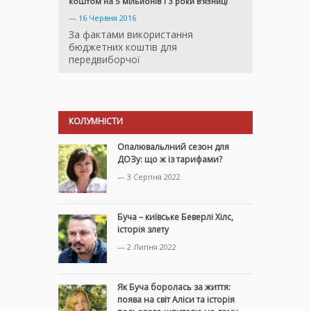
коштом на 5 мільйонів і 3 роки в’язниці
—
16 Червня 2016
За фактами використання
бюджетних коштів для
передвиборчої
КОЛУМНІСТИ
Опалювальлний сезон для
ДОЗу: що ж із тарифами?
— 3 Серпня 2022
Буча – київське Беверлі Хілс,
історія злету
— 2 Липня 2022
Як Буча боролась за життя:
поява на світ Аліси та історія