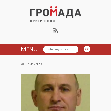
Громада Приірпіння
MENU
HOME
/
ПІАР