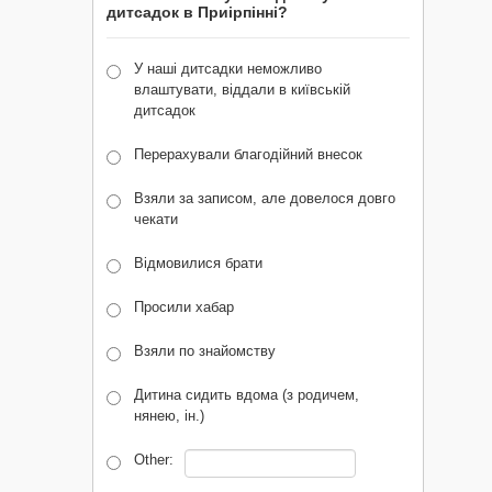
дитсадок в Приірпінні?
У наші дитсадки неможливо
влаштувати, віддали в київській
дитсадок
Перерахували благодійний внесок
Взяли за записом, але довелося довго
чекати
Відмовилися брати
Просили хабар
Взяли по знайомству
Дитина сидить вдома (з родичем,
нянею, ін.)
Other: