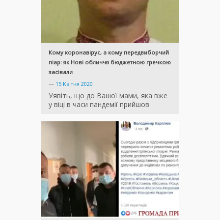
Кому коронавірус, а кому передвиборчий
піар: як Нові обличчя бюджетною гречкою
засівали
—
15 Квітня 2020
Уявіть, що до Вашої мами, яка вже
у віці в часи пандемії прийшов