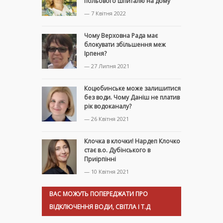
польового шпиталю на дому
— 7 Квітня 2022
Чому Верховна Рада має
блокувати збільшення меж
Ірпеня?
— 27 Липня 2021
Коцюбинське може залишитися
без води. Чому Даніш не платив
рік водоканалу?
— 26 Квітня 2021
Клочка в клочки! Нардеп Клочко
стає в.о. Дубінського в
Приірпінні
— 10 Квітня 2021
ВАС МОЖУТЬ ПОПЕРЕДЖАТИ ПРО
ВІДКЛЮЧЕННЯ ВОДИ, СВІТЛА І Т.Д