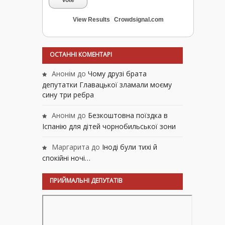
Vote
View Results
Crowdsignal.com
ОСТАННІ КОМЕНТАРІ
Анонім
до
Чому друзі брата
депутатки Главацької зламали моєму
сину три ребра
Анонім
до
Безкоштовна поїздка в
Іспанію для дітей чорнобильської зони
Маргарита
до
Іноді були тихі й
спокійні ночі…
ПРИЙМАЛЬНІ ДЕПУТАТІВ