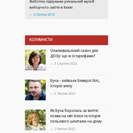
Жаботюк підтримав унікальний музей
виборчого сміття в Києві
—
5 Липня 2019
КОЛУМНІСТИ
Опалювальлний сезон для
ДОЗу: що ж із тарифами?
— 3 Серпня 2022
Буча – київське Беверлі Хілс,
історія злету
— 2 Липня 2022
Як Буча боролась за життя:
поява на світ Аліси та історія
польового шпиталю на дому
— 7 Квітня 2022