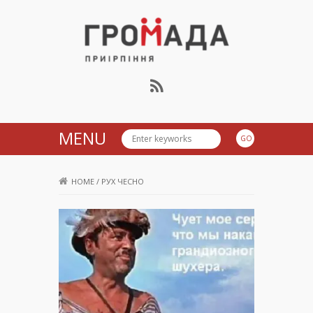
Громада Приірпіння
MENU
HOME
/
РУХ ЧЕСНО