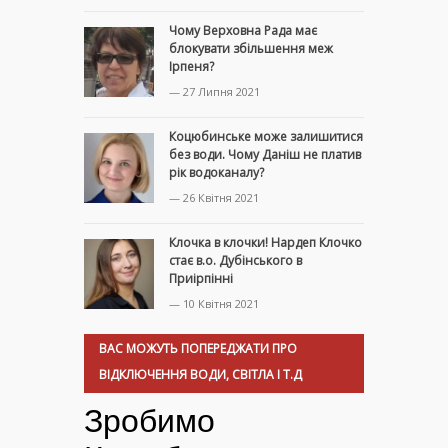
Чому Верховна Рада має
блокувати збільшення меж
Ірпеня?
— 27 Липня 2021
Коцюбинське може залишитися
без води. Чому Даніш не платив
рік водоканалу?
— 26 Квітня 2021
Клочка в клочки! Нардеп Клочко
стає в.о. Дубінського в
Приірпінні
— 10 Квітня 2021
ВАС МОЖУТЬ ПОПЕРЕДЖАТИ ПРО
ВІДКЛЮЧЕННЯ ВОДИ, СВІТЛА І Т.Д