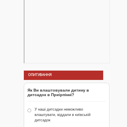
ОПИТУВАННЯ
Як Ви влаштовували дитину в
дитсадок в Приірпінні?
У наші дитсадки неможливо
влаштувати, віддали в київській
дитсадок