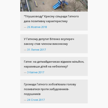
“Тітушководу” Крисіну сільрада Гатного
дала позитивну характеристику
—
26 Жовтня 2018
У Гатному депутат Вітенко всупереч
закону став членом виконкому
—
31 Липня 2017
Гатне: на дитмайданчиках відмили мільйон,
наразивши дітей на небезпеку?
—
3 Квітня 2017
Громада Гатного зобов’язала голову
позиватися проти забудовників-
порушників
—
24 Січня 2017