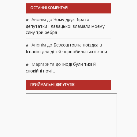
ОСТАННІ КОМЕНТАРІ
Анонім
до
Чому друзі брата
депутатки Главацької зламали моєму
сину три ребра
Анонім
до
Безкоштовна поїздка в
Іспанію для дітей чорнобильської зони
Маргарита
до
Іноді були тихі й
спокійні ночі…
ПРИЙМАЛЬНІ ДЕПУТАТІВ