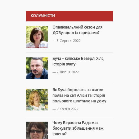
КОЛУМНІСТИ
Опалювальлний сезон для
ДОЗу: що ж із тарифами?
— 3 Серпня 2022
Буча – київське Беверлі Хілс,
історія злету
— 2 Липня 2022
Як Буча боролась за життя:
поява на світ Аліси та історія
польового шпиталю на дому
— 7 Квітня 2022
Чому Верховна Рада має
блокувати збільшення меж
Ірпеня?