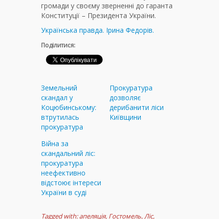
громади у своєму зверненні до гаранта
Конституції – Президента України.
Українська правда. Ірина Федорів.
Поділитися:
Земельний
Прокуратура
скандал у
дозволяє
Коцюбинському:
дерибанити ліси
втрутилась
Київщини
прокуратура
Війна за
скандальний ліс:
прокуратура
неефективно
відстоює інтереси
України в суді
Tagged with:
апеляція
,
Гостомель
,
Ліс
,