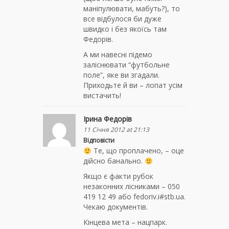
маніпулювати, мабуть?), то
все відбулося би дуже
швидко і без якоїсь там
Федорів.
А ми навесні підемо
заліснювати “футбольне
поле”, яке ви згадали.
Приходьте й ви – лопат усім
вистачить!
Ірина Федорів
11 Січня 2012 at 21:13
Відповісти
Те, що проплачено, – оце
дійсно банально.
Якщо є факти рубок
незаконних лісниками – 050
419 12 49 або fedoriv.i#stb.ua.
Чекаю документів.
Кінцева мета – нацпарк.