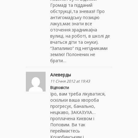
Громаді та підданий
обструкції,та зневазі! Про
антигомадську позицію
лакуз,має знати все
оточення зрадника(на
вулиці, на роботі, в школі де
вчаться діти та онуки).
“Запалимо” під негідниками
землю! Полонених не
брати…
Алеверды
11 Січня 2012 at 19:43
Відповісти
Іро, вам треба лікуватися,
оскільки ваша хвороба
прогресує, банально,
нецікаво, ЗАКАЗУХА…
проплачена Києвом і
Поповим. Ви так
переймаєтесь
Коцюбинським і