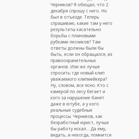
Черников? Я обещал, что 2
декабря спрошу с него. Но
был в отъезде. Теперь
спрашиваю, какие там у него
результаты касательно
борьбы с плановыми
рубками лесников? Там
ответы должны были бы
быть, если он обращался, из
правоохранительных
органов. Или же лучше
спросить: где новый клип
уважаемого клипмейкера?
Ну, словом, все ясно. Кто с
камерой по лесу бегает и
кого за нарушение банят
даже в ютубе, а у кого
реальные судебные
процессы. Черников, как
безработный юрист, лучше
бы работу искал… Да ему,
видать, и некогда, помнится