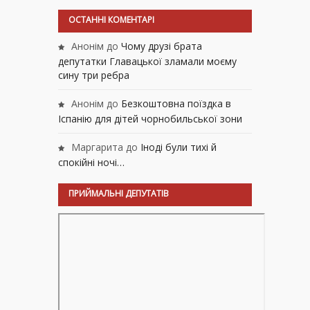
ОСТАННІ КОМЕНТАРІ
Анонім
до
Чому друзі брата
депутатки Главацької зламали моєму
сину три ребра
Анонім
до
Безкоштовна поїздка в
Іспанію для дітей чорнобильської зони
Маргарита
до
Іноді були тихі й
спокійні ночі…
ПРИЙМАЛЬНІ ДЕПУТАТІВ