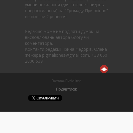
умови посилання (для інтернет-видань -
гіперпосилання) на "Громаду Приірпіння"
не пізніше 2 речення.
Редакція може не поділяти думок чи
висловлювань автора блогу чи
коментатора.
Контакти редакції: Ірина Федорів, Олена
Жежера pigmaliones@gmail.com, +38 050
2000 539
Громада Приірпіння
Поділитися: