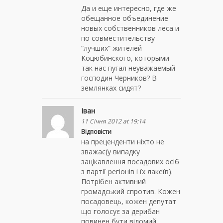
Да и еще интересно, где же
обещанное объединение
новых собственников леса и
по совместительству
“лучших” жителей
Коцюбинского, которыми
так нас пугал неуважаемый
господин Черников? В
землянках сидят?
Іван
11 Січня 2012 at 19:14
Відповісти
на преценденти ніхто не
зважає(у випадку
зацікавлення посадових осіб
з партії регіонів і їх лакеїв).
Потрібен активний
громадський спротив. Кожен
посадовець, кожен депутат
що голосує за дерибан
повинен бути відомий