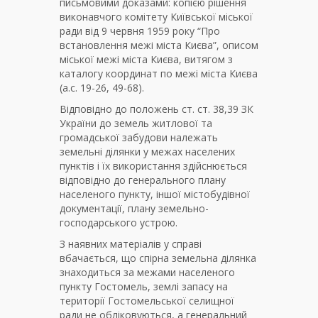
письмовими доказами: копією рішення
виконавчого комітету Київської міської
ради від 9 червня 1959 року “Про
встановлення межі міста Києва”, описом
міської межі міста Києва, витягом з
каталогу координат по межі міста Києва
(а.с. 19-26, 49-68).
Відповідно до положень ст. ст. 38,39 ЗК
України до земель житлової та
громадської забудови належать
земельні ділянки у межах населених
пунктів і їх використання здійснюється
відповідно до генерального плану
населеного пункту, іншої містобудівної
документації, плану земельно-
господарського устрою.
З наявних матеріалів у справі
вбачається, що спірна земельна ділянка
знаходиться за межами населеного
пункту Гостомель, землі запасу на
території Гостомельської селищної
ради не обліковуються, а генеральний