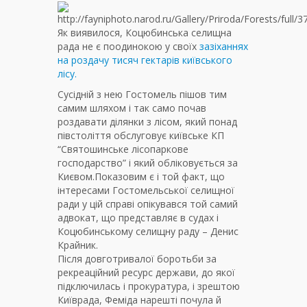
Як виявилося, Коцюбинська селищна
рада не є поодинокою у своїх
зазіханнях
на роздачу тисяч гектарів київського
лісу.
Сусідній з нею Гостомель пішов тим
самим шляхом і так само почав
роздавати ділянки з лісом, який понад
півстоліття обслуговує київське КП
“Святошинське лісопаркове
господарство” і який обліковується за
Києвом.
Показовим є і той факт, що
інтересами Гостомельської селищної
ради у цій справі опікувався той самий
адвокат, що представляє в судах і
Коцюбинському селищну раду – Денис
Крайник.
Після довготривалої боротьби за
рекреаційний ресурс держави, до якої
підключилась і прокуратура, і зрештою
Київрада, Феміда нарешті почула й