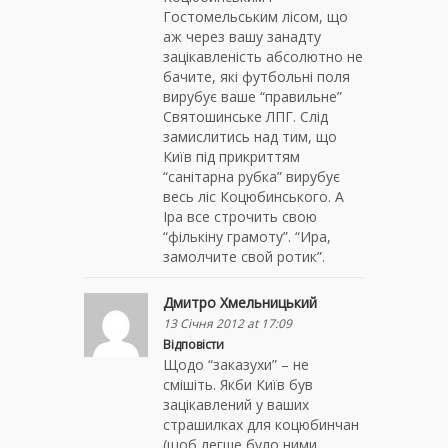
Гостомельським лісом, що
аж через вашу занадту
зацікавленість абсолютно не
бачите, які футбольні поля
вирубує ваше “правильне”
Святошинське ЛПГ. Слід
замислитись над тим, що
Київ під прикриттям
“санітарна рубка” вирубує
весь ліс Коцюбинського. А
Іра все строчить свою
“фількіну грамоту”. “Ира,
замолчите свой ротик”.
Дмитро Хмельницький
13 Січня 2012 at 17:09
Відповісти
Щодо “заказухи” – не
смішіть. Якби Київ був
зацікавлений у ваших
страшилках для коцюбинчан
(щоб легше було ними