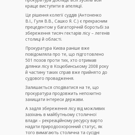
краще виступити в апеляції.
Це рішення колегії суддів (Антоненко
В.І., Гуля В.В., Сашко Я. С.) є прекрасним
прецедентом у багаторічній боротьбі за
збереження тисяч гектарів лісу – легенів
столиці й області.
Прокуратура Києва раніше вже
повідомляла про те, що підготовлено
501 позов проти тих, хто отримав
ділянки лісу в Коцюбинському 2008 року
й частину таких справ вже прийнято до
судового провадження.
Залишається сподіватися на те, що
прокуратура продовжить непохитно
захищати інтереси держави.
А задля збереження лісу від можливих
зазіхань в майбутньому столичної
влади – рекреаційному ресурсу варто
надати природоохоронний статус, як
того вимагають столична та сусідні