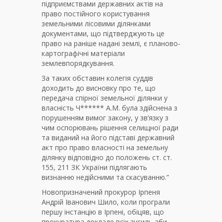
підприємствами державних актів на
право постійного користування
земельними лісовими ділянками
документами, що підтверджують це
право на раніше надані землі, є планово-
картографічні матеріали
землевпорядкування.
За таких обставин колегія суддів
доходить до висновку про те, що
передача спірної земельної ділянки у
власність Ч****** А.М. була здійснена з
порушенням вимог закону, у зв’язку з
чим оспорювань рішення селищної ради
та виданий на його підставі державний
акт про право власності на земельну
ділянку відповідно до положень ст. ст.
155, 211 ЗК України підлягають
визнанню недійсними та скасуванню.”
Новопризначений прокурор Ірпеня
Андрій Іванович Шило, коли програли
першу інстанцію в Ірпені, обіцяв, що
прокуратура докладе всіх зусиль аби