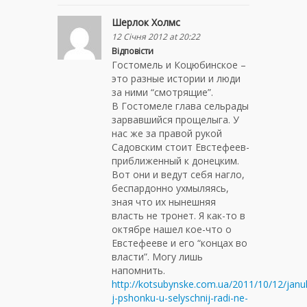
Шерлок Холмс
12 Січня 2012 at 20:22
Відповісти
Гостомель и Коцюбинское –
это разные истории и люди
за ними “смотрящие”.
В Гостомеле глава сельрады
зарвавшийся прощелыга. У
нас же за правой рукой
Садовским стоит Евстефеев-
приближенный к донецким.
Вот они и ведут себя нагло,
беспардонно ухмыляясь,
зная что их нынешняя
власть не тронет. Я как-то в
октябре нашел кое-что о
Евстефееве и его “концах во
власти”. Могу лишь
напомнить.
http://kotsubynske.com.ua/2011/10/12/jan
j-pshonku-u-selyschnij-radi-ne-