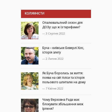
КОЛУМНІСТИ
Опалювальлний сезон для
ДОЗу: що ж із тарифами?
— 3 Серпня 2022
Буча – київське Беверлі Хілс,
історія злету
— 2 Липня 2022
Як Буча боролась за життя:
поява на світ Аліси та історія
польового шпиталю на дому
— 7 Квітня 2022
Чому Верховна Рада має
блокувати збільшення меж
Ірпеня?