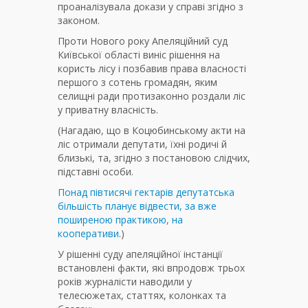
проаналізувала докази у справі згідно з
законом.
Проти Нового року Апеляційний суд
Київської області виніс рішення на
користь лісу і позбавив права власності
першого з сотень громадян, яким
селищні ради протизаконно роздали ліс
у приватну власність.
(Нагадаю, що в Коцюбинському акти на
ліс отримали депутати, їхні родичі й
близькі, та, згідно з постановою слідчих,
підставні особи.
Понад півтисячі гектарів депутатська
більшість планує відвести, за вже
поширеною практикою, на
кооперативи
.)
У рішенні суду апеляційної інстанції
встановлені факти, які впродовж трьох
років журналісти наводили у
телесюжетах, статтях, колонках та