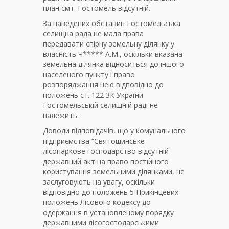
план смт. Гостомель відсутній.
За наведених обставин Гостомельська
селищна рада не мала права
передавати спірну земельну ділянку у
власність Ч***** А.М., оскільки вказана
земельна ділянка відноситься до іншого
населеного пункту і право
розпоряджання нею відповідно до
положень ст. 122 ЗК України
Гостомельській селищній раді не
належить.
Доводи відповідачів, що у комунального
підприємства “Святошинське
лісопаркове господарство відсутній
державний акт на право постійного
користування земельними ділянками, не
заслуговують на увагу, оскільки
відповідно до положень 5 Прикінцевих
положень Лісового кодексу до
одержання в установленому порядку
державними лісогосподарськими