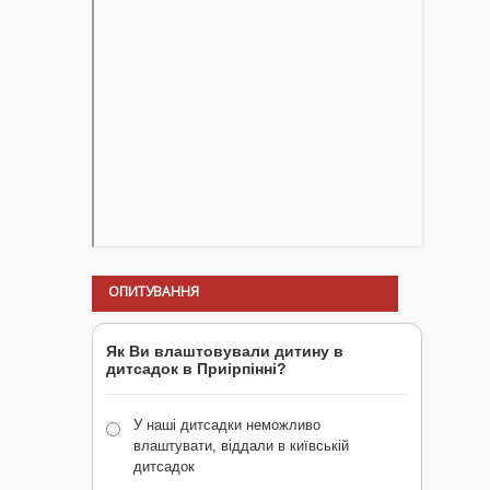
ОПИТУВАННЯ
Як Ви влаштовували дитину в
дитсадок в Приірпінні?
У наші дитсадки неможливо
влаштувати, віддали в київській
дитсадок