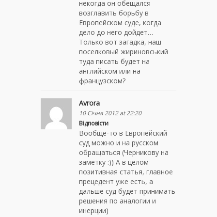
некогда он обещался
возглавить борьбу в
Европейском суде, когда
дело до него дойдет…
Только вот загадка, наш
поселковый жириновський
туда писать будет на
английском или на
французском?
Avrora
10 Січня 2012 at 22:20
Відповісти
Вообще-то в Европейский
суд можно и на русском
обращаться (Черникову на
заметку :)) А в целом –
позитивная статья, главное
прецедент уже есть, а
дальше суд будет принимать
решения по аналогии и
инерции)