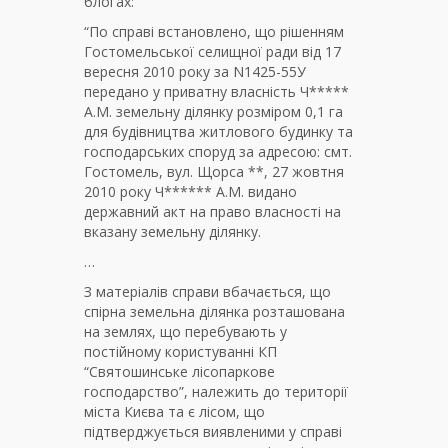
блогах:
“По справі встановлено, що рішенням
Гостомельської селищної ради від 17
вересня 2010 року за N1425-55У
передано у приватну власність Ч*****
А.М. земельну ділянку розміром 0,1 га
для будівництва житлового будинку та
господарських споруд за адресою: смт.
Гостомель, вул. Щорса **, 27 жовтня
2010 року Ч****** А.М. видано
державний акт на право власності на
вказану земельну ділянку.
…
З матеріалів справи вбачається, що
спірна земельна ділянка розташована
на землях, що перебувають у
постійному користуванні КП
“Святошинське лісопаркове
господарство”, належить до території
міста Києва та є лісом, що
підтверджується виявленими у справі