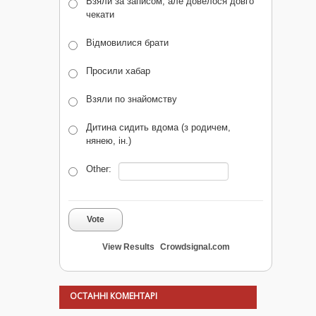
Взяли за записом, але довелося довго
чекати
Відмовилися брати
Просили хабар
Взяли по знайомству
Дитина сидить вдома (з родичем,
нянею, ін.)
Other:
Vote
View Results
Crowdsignal.com
ОСТАННІ КОМЕНТАРІ