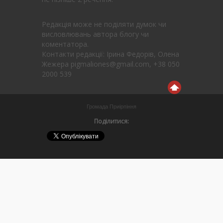
Редакція може не поділяти думок чи
висловлювань автора блогу чи
коментатора.
Контакти редакції: Ірина Федорів, Олена
Жежера pigmaliones@gmail.com, +38 050
2000 539
Громада Приірпіння
Поділитися: