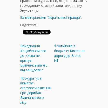
працює 18 журналістів, які допомагають
громадянам ставити запитання пану
Януковичу.
За матеріалами “Української правди”.
Поділитися:
Приєднання
9 мільйонів з
Коцюбинського
бюджету Києва на
до Києва не
дорогу до Bionic
врятує
Hill
Біличанський ліс
від забудови?
Прокуратура
вимагає
скасувати рішення
про дерибан
Біличанського
лісу