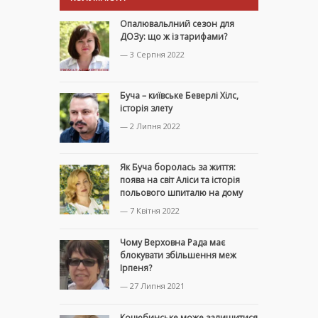
Опалювальлний сезон для
ДОЗу: що ж із тарифами?
— 3 Серпня 2022
Буча – київське Беверлі Хілс,
історія злету
— 2 Липня 2022
Як Буча боролась за життя:
поява на світ Аліси та історія
польового шпиталю на дому
— 7 Квітня 2022
Чому Верховна Рада має
блокувати збільшення меж
Ірпеня?
— 27 Липня 2021
Коцюбинське може залишитися