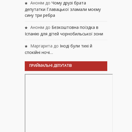
Анонім
до
Чому друзі брата
депутатки Главацької зламали моєму
сину три ребра
Анонім
до
Безкоштовна поїздка в
Іспанію для дітей чорнобильської зони
Маргарита
до
Іноді були тихі й
спокійні ночі…
ПРИЙМАЛЬНІ ДЕПУТАТІВ