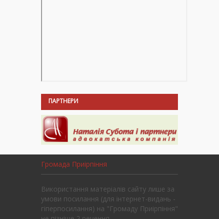
ПАРТНЕРИ
Громада Приірпіння
Використання матеріалів сайту лише за
умови посилання (для інтернет-видань -
гіперпосилання) на "Громаду Приірпіння"
не пізніше 2 речення.