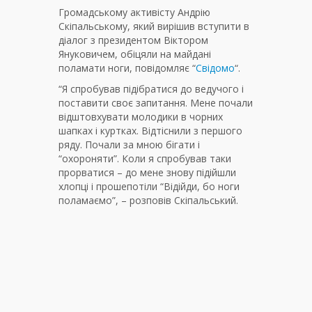
Громадському активісту Андрію
Скіпальському, який вирішив вступити в
діалог з президентом Віктором
Януковичем, обіцяли на майдані
поламати ноги, повідомляє “
Свідомо
“.
“Я спробував підібратися до ведучого і
поставити своє запитання. Мене почали
відштовхувати молодики в чорних
шапках і куртках. Відтіснили з першого
ряду. Почали за мною бігати і
“охороняти”. Коли я спробував таки
прорватися – до мене знову підійшли
хлопці і прошепотіли “Відійди, бо ноги
поламаємо”, – розповів Скіпальський.