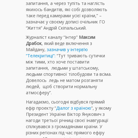
запитання, а через тупіть та наглість
якихось бандитів, які собі дозволяють
таке перед камерами усієї країни,” –
зазначає у своєму дописі очільник ГО
“Життя” Андрій Скіпальський.
Журналіст каналу “Інтер”
Максим
Драбок
, який веде включення з
Майдану,
зазначив у інтерв’ю
“Телекритиці”:
“Тут тривають сутички
між тими, хто хоче поставити
запитання, людьми у штатському,
людьми спортивної тілобудови та всіма.
Довелось ледь не матом розганяти
людей, щоб створити нормальну
атмосферу”.
Нагадаємо, сьогодні відбувся прямий
ефір проекту “
Діалог з країною
“, у якому
Президент України Віктор Янукович з
нагоди третьої річниці своєї інавгурації
спілкувався з громадянами країни. У
різних регіонах під час прямого ефіру