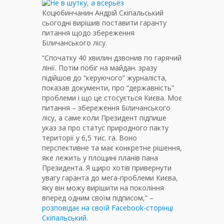
Коцюбинчанин Андрій Скіпальський
сьогодні вирішив поставити гаранту
питання щодо збереження
Біличанського лісу.
“Спочатку 40 хвилин дзвонив по гарячий
лінії. Потім побіг на майдан. зразу
підійшов до “керуючого” журналіста,
показав документи, про “державність”
проблеми і що це стосується Києва. Моє
питання – збереження Біличанського
лісу, а саме коли Президент підпише
указ за про статус природного пакту
території у 6,5 тис. га. Воно
перспективне та має конкретне рішення,
яке лежить у площині планів пана
Президента. Я щиро хотів привернути
увагу гаранта до мега-проблеми Києва,
яку він можу вирішити на покоління
вперед одним своїм підписом,” –
розповідає на своїй Facebook-сторінці
Скіпальський.