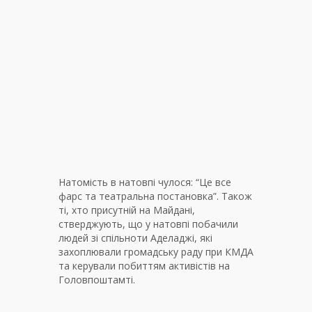
Натомість в натовпі чулося: “Це все
фарс та театральна постановка”. Також
ті, хто присутній на Майдані,
стверджують, що у натовпі побачили
людей зі спільноти Аделаджі, які
захоплювали громадську раду при КМДА
та керували побиттям активістів на
Головпоштамті.