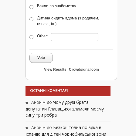
Взяли по знайомству
Дитина сидить вдома (з родичем,
нянею, ін.)
Other:
Vote
View Results
Crowdsignal.com
ОСТАННІ КОМЕНТАРІ
Анонім
до
Чому друзі брата
депутатки Главацької зламали моєму
сину три ребра
Анонім
до
Безкоштовна поїздка в
Іспанію для дітей чорнобильської зони