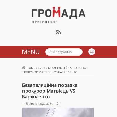
Громада Приірпіння
MENU
HOME
/
БУЧА
/
БЕЗАПЕЛЯЦІЙНА ПОРАЗКА:
ПРОКУРОР МАТВІЄЦЬ VS БАРХОЛЕНКО
Безапеляційна поразка:
прокурор Матвієць VS
Бархоленко
— 19 листопадаа 2014
1