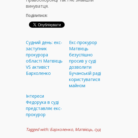
винуватця.
Поділитися:
Судний день: екс-
Екс-прокурор
заступник
Матвієць
прокурора
безуспішно
області Матвієць
просив у суді
VS активіст
дозволити
Бархоленко
Бучанській раді
користуватися
майном
Інтереси
Федорука в суді
представляє екс-
прокурор
Tagged with:
Бархоленко
,
Матвієць
,
суд