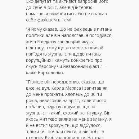
Екс-депутат та активіст запросив його
до себе в офіс, але від інтерв’ю
намагався відмовитись, бо не вважав
себе фахівцем в темі.
“Я йому сказав, що не фахівець з питань
політики але він наполягав. Я погодився,
хоча Я відразу запідозрив якусь
підставу, тому що до мене зазвичай
приїздять журналісти щодо питань
корупційних і кажуть конкретно про
якусь персону чи незаконний факт,” –
каже Бархоленко.
“Пізніше він передзвонив, сказав, що
вже на вул. Карла Маркса і запитав як
до мене проїхати. Хлопець до 30-ти
років, невисокий на зріст, коли я його
побачив, одразу подумав, що за
журналіст такий, схожий на тітушку. Він
якось миттєво вилив на мене зеленку, я
й не встиг зрозуміти, що відбулося,
тільки очі почали пекти, а він побіг в
сторону Бучі, уздовж мосту. На трасі