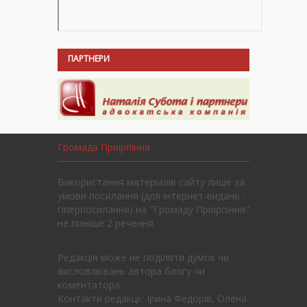
ПАРТНЕРИ
Громада Приірпіння
Використання матеріалів сайту лише за
умови посилання (для інтернет-видань -
гіперпосилання) на "Громаду Приірпіння"
не пізніше 2 речення.
Редакція може не поділяти думок чи
висловлювань автора блогу чи
коментатора.
Контакти редакції: Ірина Федорів, Олена