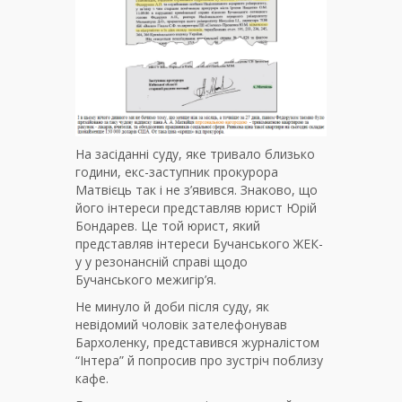
На засіданні суду, яке тривало близько
години, екс-заступник прокурора
Матвієць так і не з’явився. Знаково, що
його інтереси представляв юрист Юрій
Бондарев. Це той юрист, який
представляв інтереси Бучанського ЖЕК-
у у резонансній справі щодо
Бучанського межигір’я.
Не минуло й доби після суду, як
невідомий чоловік зателефонував
Бархоленку, представився журналістом
“Інтера” й попросив про зустріч поблизу
кафе.