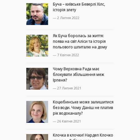
Буча – київське Беверлі Хілс,
історія злету
— 2 Липня 2022
Як Буча боролась за життя:
поява на світ Аліси та історія
польового шпиталю на дому
— 7 Квітня 2022
Чому Верховна Рада має
блокувати збільшення меж
Ірпеня?
— 27 Липня 2021
Коцюбинське може залишитися
без води. Чому Даніш не платив
рік водоканалу?
— 26 Квітня 2021
Клочка в клочки! Нардеп Клочко