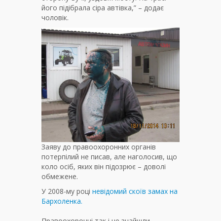
його підібрала сіра автівка,” – додає
чоловік.
Заяву до правоохоронних органів
потерпілий не писав, але наголосив, що
коло осіб, яких він підозрює – доволі
обмежене.
У 2008-му році
невідомий скоїв замах на
Бархоленка.
Правоохоронці так і не знайшли