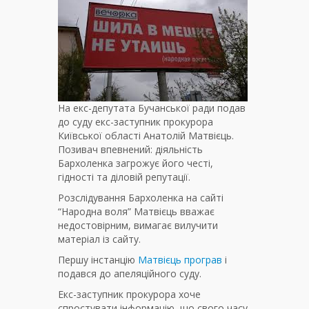
На екс-депутата Бучанської ради подав
до суду екс-заступник прокурора
Київської області Анатолій Матвієць.
Позивач впевнений: діяльність
Бархоленка загрожує його честі,
гідності та діловій репутації.
Розслідування Бархоленка на сайті
“Народна воля” Матвієць вважає
недостовірним, вимагає вилучити
матеріал із сайту.
Першу інстанцію
Матвієць програв
і
подався до апеляційного суду.
Екс-заступник прокурора хоче
спростувати інформацію, що свого часу