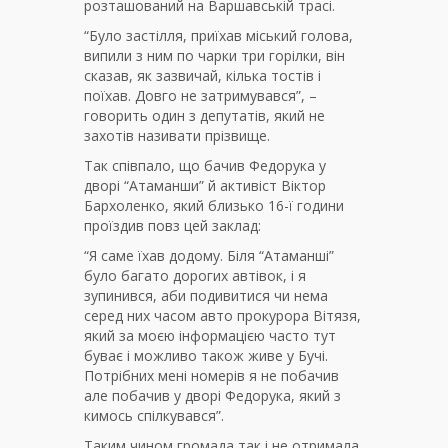
розташований на Варшавській трасі.
“Було застілля, приїхав міський голова,
випили з ним по чарки три горілки, він
сказав, як зазвичай, кілька тостів і
поїхав. Довго не затримувався”, –
говорить один з депутатів, який не
захотів називати прізвище.
Так співпало, що бачив Федорука у
дворі “Атаманши” й активіст Віктор
Бархоленко, який близько 16-ї години
проїздив повз цей заклад:
“Я саме їхав додому. Біля “Атаманші”
було багато дорогих автівок, і я
зупинився, аби подивитися чи нема
серед них часом авто прокурора Вітязя,
який за моєю інформацією часто тут
буває і можливо також живе у Бучі.
Потрібних мені номерів я не побачив
але побачив у дворі Федорука, який з
кимось спілкувався”.
Таким чином громада так і не отримала