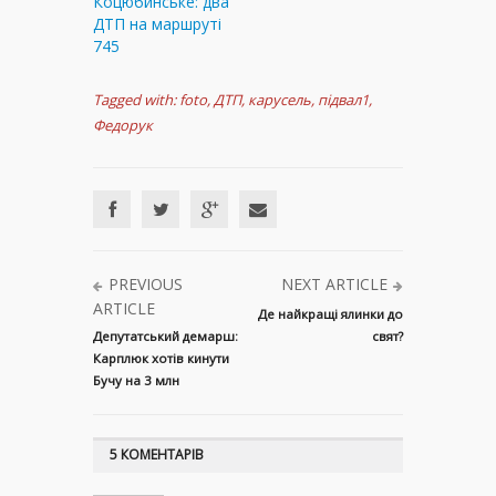
Коцюбинське: два
ДТП на маршруті
745
Tagged with:
foto
,
ДТП
,
карусель
,
підвал1
,
Федорук
PREVIOUS
NEXT ARTICLE
ARTICLE
Де найкращі ялинки до
Депутатський демарш:
свят?
Карплюк хотів кинути
Бучу на 3 млн
5 КОМЕНТАРІВ