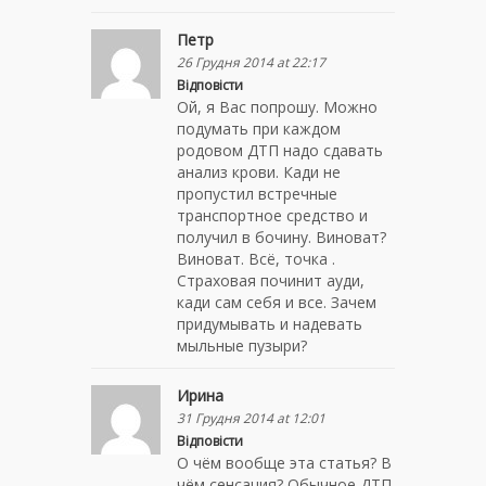
Петр
26 Грудня 2014 at 22:17
Відповісти
Ой, я Вас попрошу. Можно
подумать при каждом
родовом ДТП надо сдавать
анализ крови. Кади не
пропустил встречные
транспортное средство и
получил в бочину. Виноват?
Виноват. Всё, точка .
Страховая починит ауди,
кади сам себя и все. Зачем
придумывать и надевать
мыльные пузыри?
Ирина
31 Грудня 2014 at 12:01
Відповісти
О чём вообще эта статья? В
чём сенсация? Обычное ДТП.