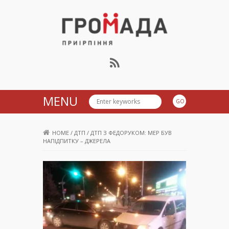
Громада Приірпіння
MENU
HOME
/
ДТП
/
ДТП З ФЕДОРУКОМ: МЕР БУВ
НАПІДПИТКУ – ДЖЕРЕЛА