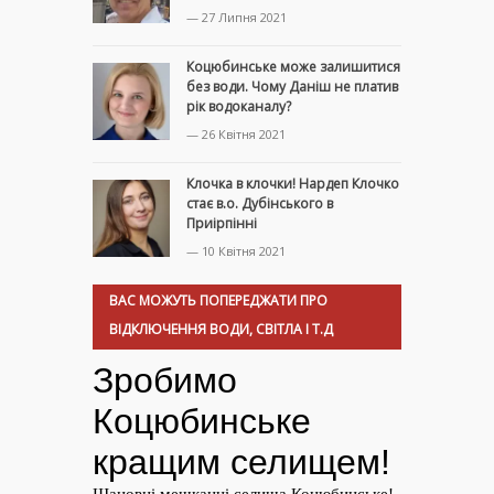
— 27 Липня 2021
Коцюбинське може залишитися
без води. Чому Даніш не платив
рік водоканалу?
— 26 Квітня 2021
Клочка в клочки! Нардеп Клочко
стає в.о. Дубінського в
Приірпінні
— 10 Квітня 2021
ВАС МОЖУТЬ ПОПЕРЕДЖАТИ ПРО
ВІДКЛЮЧЕННЯ ВОДИ, СВІТЛА І Т.Д