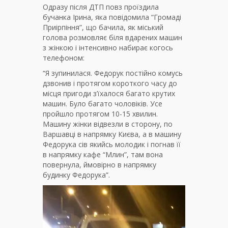
Одразу після ДТП повз проїздила
бучанка Ірина, яка повідомила “Громаді
Приірпіння”, що бачила, як міський
голова розмовляє біля вдарених машин
з жінкою і інтенсивно набирає когось
телефоном:
“Я зупинилася. Федорук постійно комусь
дзвонив і протягом короткого часу до
місця пригоди з’їхалося багато крутих
машин. Було багато чоловіків. Усе
пройшло протягом 10-15 хвилин.
Машину жінки відвезли в сторону, по
Варшавці в напрямку Києва, а в машину
Федорука сів якийсь молодик і погнав її
в напрямку кафе “Млин”, там вона
повернула, ймовірно в напрямку
будинку Федорука”.