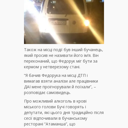
Також на місці події був інший бучанець,
який просив не називати його ім’я. Він
переконаний, що Федорук міг бути за
кермом у нетверезому стані.
“Я бачив Федорука на місці ДТП і
вимагав взяти аналізи але працівники
ДАІ мене проігнорували й поїхали”, –
розповідає самовидець.
Про можливий алкоголь в крові
міського голови Бучі говорять і
депутати, які цього дня традиційно після
сесії відпочивали в бучанському
ресторані “Атаманша”, що