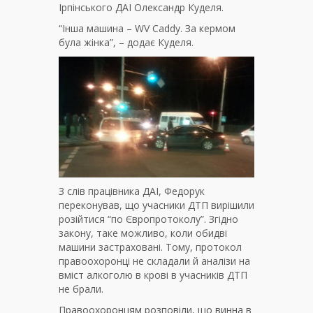
Ірпінського ДАІ Олександр Куделя.
“Інша машина – WV Caddy. За кермом
була жінка”, – додає Куделя.
З слів працівника ДАІ, Федорук
переконував, що учасники ДТП вирішили
розійтися “по Європротоколу”. Згідно
закону, таке можливо, коли обидві
машини застраховані. Тому, протокол
правоохоронці не складали й аналізи на
вміст алкоголю в крові в учасників ДТП
не брали.
Правоохоронцям розповіли, що винна в