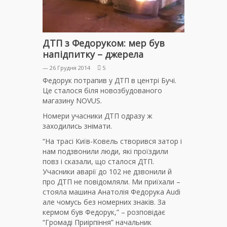
ДТП з Федоруком: мер був
напідпитку – джерела
— 26 Грудня 2014
5
Федорук потрапив у ДТП в центрі Бучі.
Це сталося біля новозбудованого
магазину NOVUS.
Номери учасники ДТП одразу ж
заходились знімати.
“На трасі Київ-Ковель створився затор і
нам подзвонили люди, які проїздили
повз і сказали, що сталося ДТП.
Учасники аварії до 102 не дзвонили й
про ДТП не повідомляли. Ми приїхали –
стояла машина Анатолія Федорука Аudi
але чомусь без номерних знаків. За
кермом був Федорук,” – розповідає
“Громаді Приірпіння” начальник