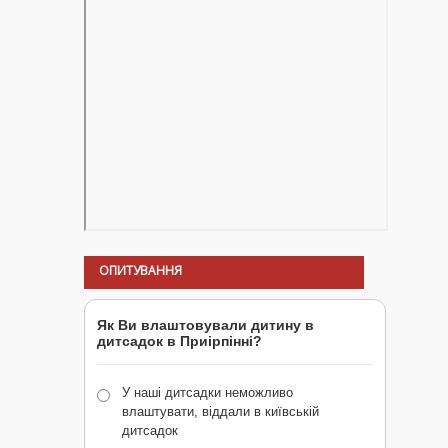
ОПИТУВАННЯ
Як Ви влаштовували дитину в
дитсадок в Приірпінні?
У наші дитсадки неможливо
влаштувати, віддали в київській
дитсадок