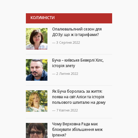
КОЛУМНІСТИ
Опалювальлний сезон для
ДОЗу: що ж із тарифами?
— 3 Серпня 2022
Буча – київське Беверлі Хілс,
історія злету
— 2 Липня 2022
Як Буча боролась за життя:
поява на світ Аліси та історія
польового шпиталю на дому
— 7 Квітня 2022
Чому Верховна Рада має
блокувати збільшення меж
Ірпеня?