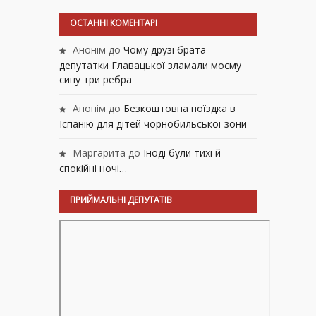
ОСТАННІ КОМЕНТАРІ
Анонім
до
Чому друзі брата
депутатки Главацької зламали моєму
сину три ребра
Анонім
до
Безкоштовна поїздка в
Іспанію для дітей чорнобильської зони
Маргарита
до
Іноді були тихі й
спокійні ночі…
ПРИЙМАЛЬНІ ДЕПУТАТІВ