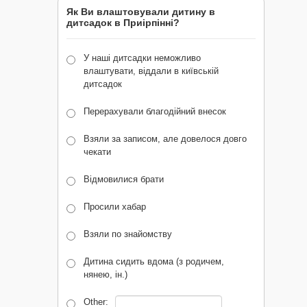
Як Ви влаштовували дитину в
дитсадок в Приірпінні?
У наші дитсадки неможливо
влаштувати, віддали в київській
дитсадок
Перерахували благодійний внесок
Взяли за записом, але довелося довго
чекати
Відмовилися брати
Просили хабар
Взяли по знайомству
Дитина сидить вдома (з родичем,
нянею, ін.)
Other: