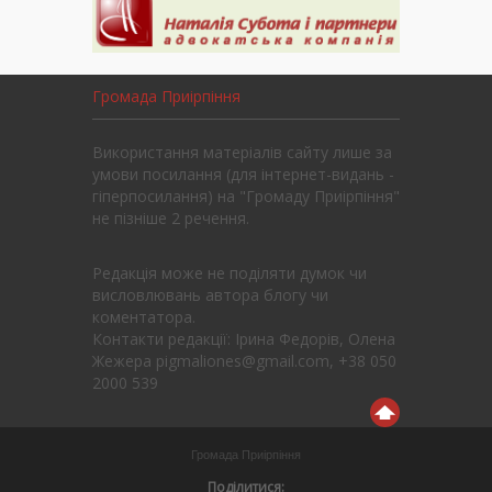
Громада Приірпіння
Використання матеріалів сайту лише за
умови посилання (для інтернет-видань -
гіперпосилання) на "Громаду Приірпіння"
не пізніше 2 речення.
Редакція може не поділяти думок чи
висловлювань автора блогу чи
коментатора.
Контакти редакції: Ірина Федорів, Олена
Жежера pigmaliones@gmail.com, +38 050
2000 539
Громада Приірпіння
Поділитися: