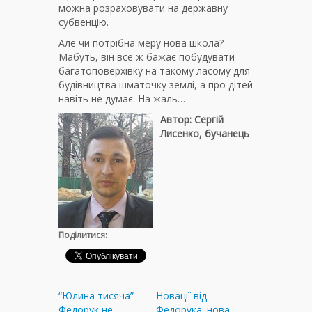
можна розраховувати на державну
субвенцію.
Але чи потрібна меру нова школа?
Мабуть, він все ж бажає побудувати
багатоповерхівку на такому ласому для
будівництва шматочку землі, а про дітей
навіть не думає. На жаль…
Автор: Сергій
Лисенко, бучанець
Поділитися:
“Юлина тисяча” –
Новації від
Федорук не
Федорука: нова