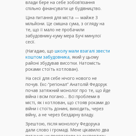
влади бере на себе зобов’язання
спільно фінансувати це будівництво.
Ціна питання для міста — майже 3
мільйони. Це смішна сума, з огляду на
те, що її мало не пробачили
забудовнику-куму мера Бучі минулої
сесії.
(Нагадаю, що
школу мали взагалі звести
коштом забудовника
, який у цьому
районі збудував висотки. Натомість
роками стоїть котлован).
На сесії для себе нічого нового не
почув. Екс-“регіонал” Анатолій Федорук
почав затяжний монолог про те, що йде
війна і всім погано… Всі проблеми в
місті, як і котлован, що стояв роками до
війни і стоїть донині, виходить, через
війну, а не через бездарну владу.
Зрештою, після монологу Федорука
дали слово і громаді. Мене цікавило два
питання: чи проплатили за експертизу