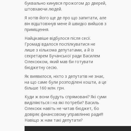
буквально кинувся прожогом до дверей,
штовхаючи людей.
Я хотів його ще де про що запитати, але
він відштовхнув мене й швидко вийшов з
приміщення.
Найцікавіше відбулося після сесії.
Громаді вдалося поспілкуватися не
лише з кількома депутатами, а й із
секретарем Бучанської ради Василем
Олексюком, який мав би готувати
бюджетну сесію.
Як виявилося, ніхто з депутатів не знає,
на що саме були розподілені кошти, а це
більше 160 млн. грн.
Куди ж вони будуть спрямовані? Які суми
виділяються і на які потреби? Василь
Олексюк навіть не читав бюджет, бо
довіряє фінансовому управлінню ради!!!
Навіщо ж нам такі депутати?