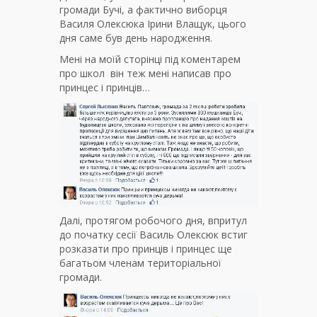
громади Бучі, а фактично виборця
Василя Олексюка Ірини Влащук, цього
дня саме був день народження.
Мені на моїй сторінці під коментарем
про школ він теж мені написав про
принцес і принців…
Далі, протягом робочого дня, впритул
до початку сесії Василь Олексюк встиг
розказати про принців і принцес ще
багатьом членам територіальної
громади.