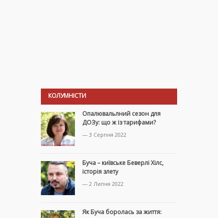
КОЛУМНІСТИ
Опалювальлний сезон для
ДОЗу: що ж із тарифами?
— 3 Серпня 2022
Буча – київське Беверлі Хілс,
історія злету
— 2 Липня 2022
Як Буча боролась за життя: