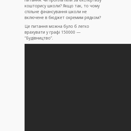
кошторису школи? Якщо так, то чому
спільне фінансування школи не
включене в бюджет окремим рядком?
Це питання можна було б легко
врахувати у графі 150000 —
“Будівництво”.