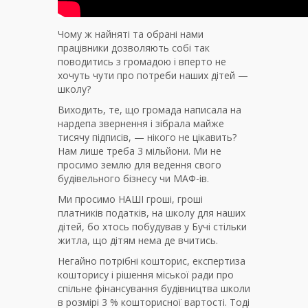
Чому ж найняті та обрані нами
працівники дозволяють собі так
поводитись з громадою і вперто не
хочуть чути про потреби наших дітей —
школу?
Виходить, те, що громада написала на
нардепа звернення і зібрала майже
тисячу підписів, — нікого не цікавить?
Нам лише треба 3 мільйони. Ми не
просимо землю для ведення свого
будівельного бізнесу чи МАФ-ів.
Ми просимо НАШІ гроші, гроші
платників податків, на школу для наших
дітей, бо хтось побудував у Бучі стільки
житла, що дітям нема де вчитись.
Негайно потрібні кошторис, експертиза
кошторису і рішення міської ради про
спільне фінансування будівництва школи
в розмірі 3 % кошторисної вартості. Тоді