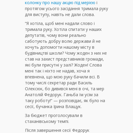
колонку про нашу акцію під мерією
і
протягом усього засідання тримала руку
для виступу, навіть не дали слова.
“Я хотіла, щоб мені надали слово і
тримала руку. Хотіла спитати у наших
депутатів, чому вони реально
саботують добру волю держави й не
хочуть допомогти нашому місту в
будівництві школи? Чому жоден з них не
став на захист представників громади,
які були присутні у залі? Жоден! Слова
мені так і ніхто не надав, хоча я
впевнена, що мою руку бачили всі. В
тому числі секретар ради Василь
Олексюк, бо дивився мені в очі, та мер
Анатолій Федорук. Ганьба їм усім за
таку роботу!” — розповідає, як було на
сесії, бучанка Ірина Влащук.
За бюджет проголосували в
стаханівському темпі.
Після завершення сесії Федорук