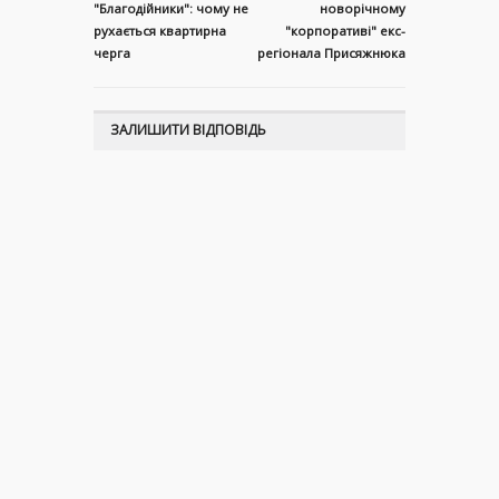
"Благодійники": чому не
новорічному
рухається квартирна
"корпоративі" екс-
черга
регіонала Присяжнюка
ЗАЛИШИТИ ВІДПОВІДЬ