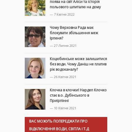
поява на світ Аліси та історія
польового шпиталю на дому
— 7 Квітня 2022
Чому Верховна Рада має
блокувати збільшення меж
Ірпеня?
— 27 Липня 2021
Коцюбинське може залишитися
без води. Чому Даніш не платив
рік водоканалу?
— 26 Квітня 2021
Клочка в клочки! Нардеп Клочко
стає в.о. Дубінського в
Приірпінні
— 10 Квітня 2021
ВАС МОЖУТЬ ПОПЕРЕДЖАТИ ПРО
ВІДКЛЮЧЕННЯ ВОДИ, СВІТЛА І Т.Д