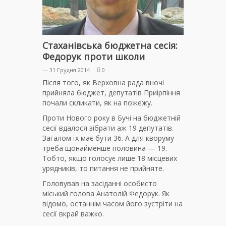
Стаханівська бюджетна сесія:
Федорук проти школи
— 31 Грудня 2014
0
Після того, як Верховна рада вночі
прийняла бюджет, депутатів Приірпіння
почали скликати, як на пожежу.
Проти Нового року в Бучі на бюджетній
сесії вдалося зібрати аж 19 депутатів.
Загалом їх має бути 36. А для кворуму
треба щонайменше половина — 19.
Тобто, якщо голосує лише 18 місцевих
урядників, то питання не прийняте.
Головував на засіданні особисто
міський голова Анатолій Федорук. Як
відомо, останнім часом його зустріти на
сесії вкрай важко.