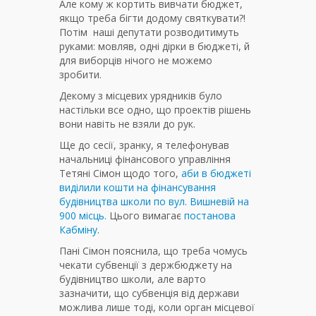
Але кому ж кортить вивчати бюджет,
якщо треба бігти додому святкувати?!
Потім наші депутати розводитимуть
руками: мовляв, одні дірки в бюджеті, й
для виборців нічого не можемо
зробити.
Декому з місцевих урядників було
настільки все одно, що проектів рішень
вони навіть не взяли до рук.
Ще до сесії, зранку, я телефонував
начальниці фінансового управління
Тетяні Сімон щодо того,
аби в бюджеті
виділили кошти на фінансування
будівництва школи по вул. Вишневій на
900 місць.
Цього вимагає
постанова
Кабміну
.
Пані Сімон пояснила, що треба чомусь
чекати субвенції з держбюджету на
будівництво школи, але варто
зазначити, що субвенція від держави
можлива лише тоді, коли орган місцевої