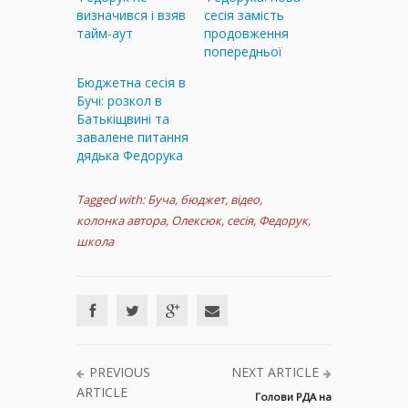
визначився і взяв
сесія замість
тайм-аут
продовження
попередньої
Бюджетна сесія в
Бучі: розкол в
Батькіщвині та
завалене питання
дядька Федорука
Tagged with:
Буча
,
бюджет
,
відео
,
колонка автора
,
Олексюк
,
сесія
,
Федорук
,
школа
PREVIOUS
NEXT ARTICLE
ARTICLE
Голови РДА на