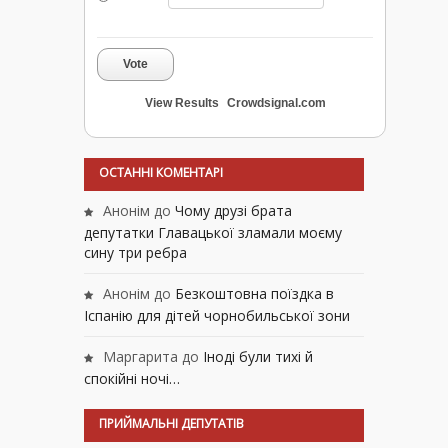
Vote
View Results
Crowdsignal.com
ОСТАННІ КОМЕНТАРІ
Анонім
до
Чому друзі брата
депутатки Главацької зламали моєму
сину три ребра
Анонім
до
Безкоштовна поїздка в
Іспанію для дітей чорнобильської зони
Маргарита
до
Іноді були тихі й
спокійні ночі…
ПРИЙМАЛЬНІ ДЕПУТАТІВ