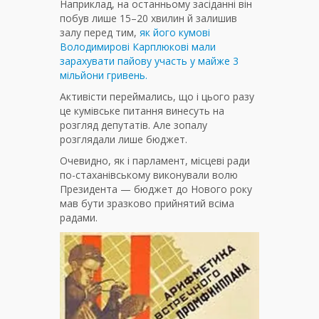
Наприклад, на останньому засіданні він
побув лише 15–20 хвилин й залишив
залу перед тим,
як його кумові
Володимирові Карплюкові мали
зарахувати пайову участь у майже 3
мільйони гривень.
Активісти переймались, що і цього разу
це кумівське питання винесуть на
розгляд депутатів. Але зопалу
розглядали лише бюджет.
Очевидно, як і парламент, місцеві ради
по-стаханівському виконували волю
Президента — бюджет до Нового року
мав бути зразково прийнятий всіма
радами.