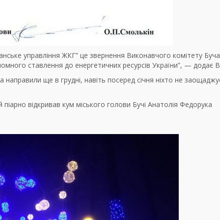
чанське управління ЖКГ” це звернення Виконавчого комітету Буча
номного ставлення до енергетичних ресурсів України”, — додає 
та направили ще в грудні, навіть посеред січня ніхто не заощаджу
й піарно відкривав кум міського голови Бучі Анатолія Федорука