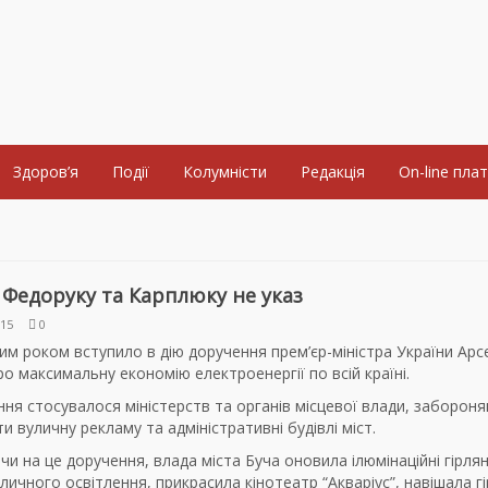
Здоров’я
Події
Колумністи
Редакція
On-line пла
Федоруку та Карплюку не указ
015
0
м роком вступило в дію доручення прем’єр-міністра України Арс
о максимальну економію електроенергії по всій країні.
ня стосувалося міністерств та органів місцевої влади, заборон
и вуличну рекламу та адміністративні будівлі міст.
и на це доручення, влада міста Буча оновила ілюмінаційні гірля
личного освітлення, прикрасила кінотеатр “Акваріус”, навішала г