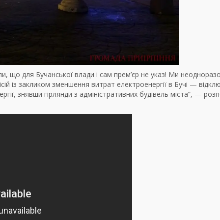
іли, що для Бучанської влади і сам прем’єр не указ! Ми неоднораз
ісій із закликом зменшення витрат електроенергії в Бучі — відкл
гії, знявши гірлянди з адміністративних будівель міста”, — розп