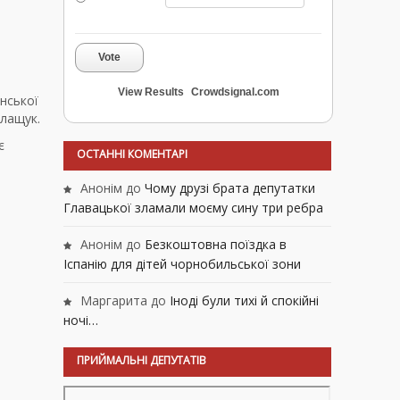
Vote
View Results
Crowdsignal.com
нської
Влащук.
є
ОСТАННІ КОМЕНТАРІ
Анонім
до
Чому друзі брата депутатки
Главацької зламали моєму сину три ребра
Анонім
до
Безкоштовна поїздка в
Іспанію для дітей чорнобильської зони
Маргарита
до
Іноді були тихі й спокійні
ночі…
ПРИЙМАЛЬНІ ДЕПУТАТІВ