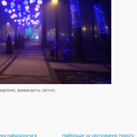
иірпінні, вимикають світло.
инка найдорожча в
Найбільше за святкування Нового