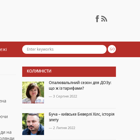
тежі
КОЛУМНІСТИ
Опалювальлний сезон для ДОЗу:
що ж із тарифами?
— 3 Серпня 2022
ена
Буча – київське Беверлі Хілс, історія
яючи
злету
— 2 Липня 2022
нди на
ірлянди