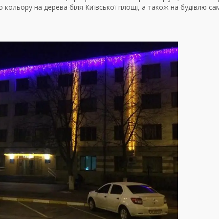
 кольору на дерева біля Київської площі, а також на будівлю са