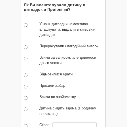
Як Ви влаштовували дитину в
дитсадок в Приірпінні?
У наші дитсадки неможливо
влаштувати, віддали в київській
дитсадок
Перерахували благодійний внесок
Взяли за записом, але довелося
довго чекати
Відмовилися брати
Просили хабар
Взяли по знайомству
Дитина сидить вдома (з родичем,
нянею, ін.)
Other: