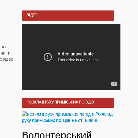
ВІДЕО
ово
ючити
овідає
РОЗКЛАД РУХУ ПРИМІСЬКИХ ПОЇЗДІВ
Розклад
руху приміських поїздів на ст. Біличі