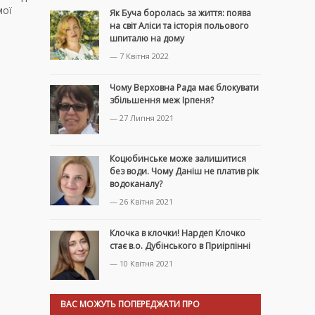
мої
Як Буча боролась за життя: поява
на світ Аліси та історія польового
шпиталю на дому
— 7 Квітня 2022
Чому Верховна Рада має блокувати
збільшення меж Ірпеня?
— 27 Липня 2021
Коцюбинське може залишитися
без води. Чому Даніш не платив рік
водоканалу?
— 26 Квітня 2021
Клочка в клочки! Нардеп Клочко
стає в.о. Дубінського в Приірпінні
— 10 Квітня 2021
ВАС МОЖУТЬ ПОПЕРЕДЖАТИ ПРО