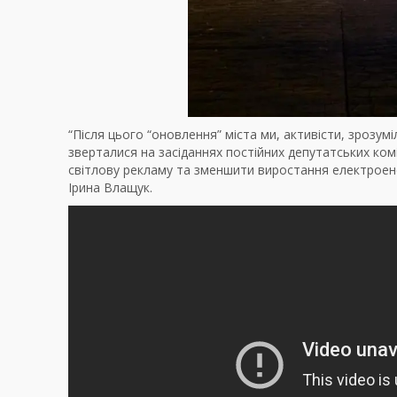
“Після цього “оновлення” міста ми, активісти, зрозум
зверталися на засіданнях постійних депутатських ком
світлову рекламу та зменшити виростання електроенер
Ірина Влащук.