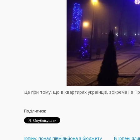
Це при тому, що в квартирах українців, зокрема і в Пр
Поділитися:
Ірпінь: понад півмільйона з бюджету
В Ірпені ял