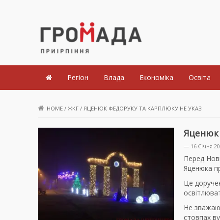
Громада Приірпіння
Регіон
Влада
Економіка
Освіта
HOME
/
ЖКГ
/
ЯЦЕНЮК ФЕДОРУКУ ТА КАРПЛЮКУ НЕ УКАЗ
Яценюк 
— 16 Січня 2
Перед Нови
Яценюка пр
Це доручен
освітлюват
Не зважаюч
стовпах ву