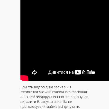
Замість відповіді на запитання
активістки міський голвоа екс-“регіонал”
Анатолій Федорук цинічно запропонував
видалити Влащук із зали. За це
проголосували майже всі депутати.