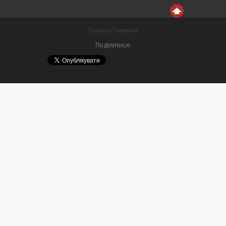
Громада Приірпіння
Поділитися: