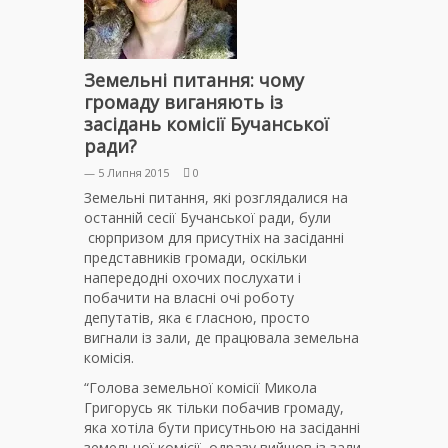
Земельні питання: чому
громаду виганяють із
засідань комісії Бучанської
ради?
— 5 Липня 2015
0
Земельні питання, які розглядалися на
останній сесії Бучанської ради, були
сюрпризом для присутніх на засіданні
представників громади, оскільки
напередодні охочих послухати і
побачити на власні очі роботу
депутатів, яка є гласною, просто
вигнали із зали, де працювала земельна
комісія.
“Голова земельної комісії Микола
Григорусь як тільки побачив громаду,
яка хотіла бути присутньою на засіданні
земельної комісії, одразу вийшов із зали