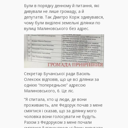
Були в порядку денному й питання, які
дивували не лише громаду, а й
депутатів. Так Дмитро Корж здивувався,
чому були виділені земельні ділянки по
вулиці Малиновського без адрес.
Секретар Бучанської ради Василь
Олексюк відповів, що це всі ділянки за
однією “попередньою” адресою
Малиновського, 6. Це ліс.
“Я спитала, хто ці люди, де вони
проживають, але Федорук почав з мене
сміятися і сказав, що за ділянку мого
чоловіка вони голосувати не будуть.
Разом з Федоруком з мене почали
сміятися й підконтрольні йому депутати.