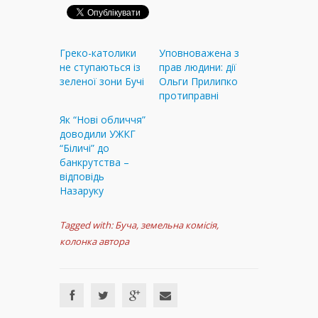
Греко-католики
Уповноважена з
не ступаються із
прав людини: дії
зеленої зони Бучі
Ольги Прилипко
протиправні
Як “Нові обличчя”
доводили УЖКГ
“Біличі” до
банкрутства –
відповідь
Назаруку
Tagged with:
Буча
,
земельна комісія
,
колонка автора