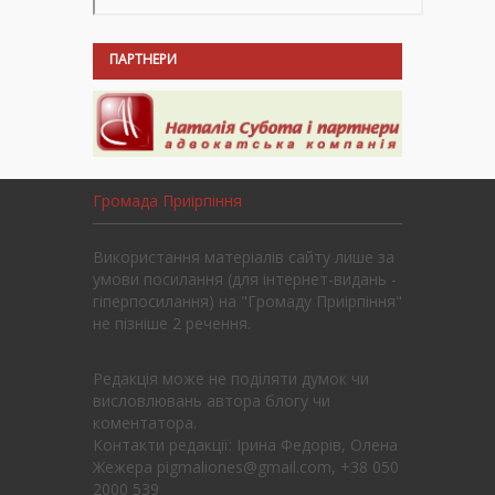
ПАРТНЕРИ
Громада Приірпіння
Використання матеріалів сайту лише за
умови посилання (для інтернет-видань -
гіперпосилання) на "Громаду Приірпіння"
не пізніше 2 речення.
Редакція може не поділяти думок чи
висловлювань автора блогу чи
коментатора.
Контакти редакції: Ірина Федорів, Олена
Жежера pigmaliones@gmail.com, +38 050
2000 539