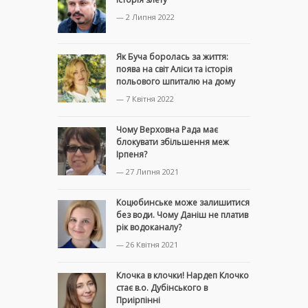
— 2 Липня 2022
Як Буча боролась за життя:
поява на світ Аліси та історія
польового шпиталю на дому
— 7 Квітня 2022
Чому Верховна Рада має
блокувати збільшення меж
Ірпеня?
— 27 Липня 2021
Коцюбинське може залишитися
без води. Чому Даніш не платив
рік водоканалу?
— 26 Квітня 2021
Клочка в клочки! Нардеп Клочко
стає в.о. Дубінського в
Приірпінні