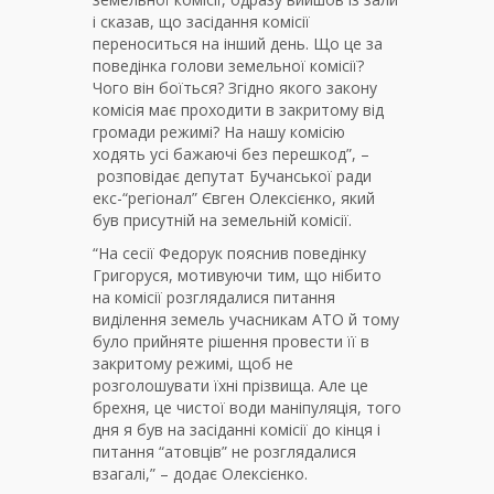
і сказав, що засідання комісії
переноситься на інший день. Що це за
поведінка голови земельної комісії?
Чого він боїться? Згідно якого закону
комісія має проходити в закритому від
громади режимі? На нашу комісію
ходять усі бажаючі без перешкод”, –
розповідає депутат Бучанської ради
екс-“регіонал” Євген Олексієнко, який
був присутній на земельній комісії.
“На сесії Федорук пояснив поведінку
Григоруся, мотивуючи тим, що нібито
на комісії розглядалися питання
виділення земель учасникам АТО й тому
було прийняте рішення провести її в
закритому режимі, щоб не
розголошувати їхні прізвища. Але це
брехня, це чистої води маніпуляція, того
дня я був на засіданні комісії до кінця і
питання “атовців” не розглядалися
взагалі,” – додає Олексієнко.