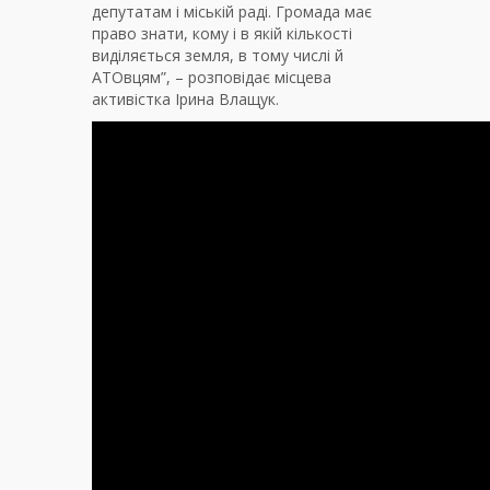
депутатам і міській раді. Громада має
право знати, кому і в якій кількості
виділяється земля, в тому числі й
АТОвцям”, – розповідає місцева
активістка Ірина Влащук.