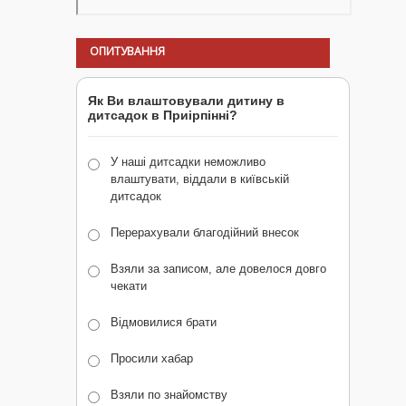
ОПИТУВАННЯ
Як Ви влаштовували дитину в
дитсадок в Приірпінні?
У наші дитсадки неможливо
влаштувати, віддали в київській
дитсадок
Перерахували благодійний внесок
Взяли за записом, але довелося довго
чекати
Відмовилися брати
Просили хабар
Взяли по знайомству