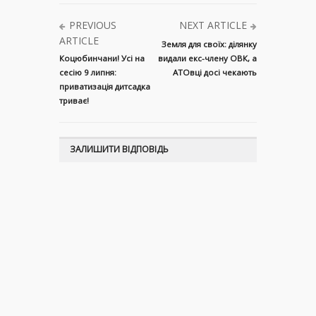
PREVIOUS
NEXT ARTICLE
ARTICLE
Земля для своїх: ділянку
Коцюбинчани! Усі на
видали екс-члену ОВК, а
сесію 9 липня:
АТОвці досі чекають
приватизація дитсадка
триває!
ЗАЛИШИТИ ВІДПОВІДЬ