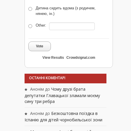
Дитина сидить вдома (з родичем,
нянею, ін.)
Other:
Vote
View Results
Crowdsignal.com
ОСТАННІ КОМЕНТАРІ
Анонім
до
Чому друзі брата
депутатки Главацької зламали моєму
сину три ребра
Анонім
до
Безкоштовна поїздка в
Іспанію для дітей чорнобильської зони