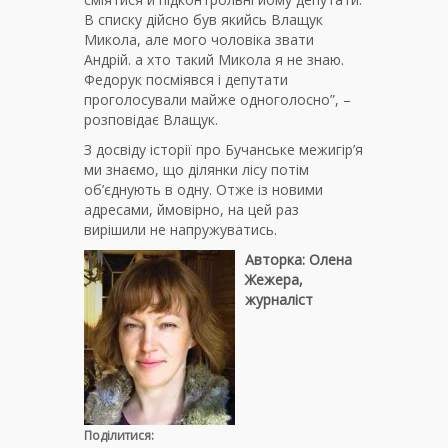
В списку дійсно був якийсь Влащук
Микола, але мого чоловіка звати
Андрій. а хто такий Микола я не знаю.
Федорук посміявся і депутати
проголосували майже одноголосно”, –
розповідає Влащук.
З досвіду історії про Бучанське межигір’я
ми знаємо, що ділянки лісу потім
об’єднують в одну. Отже із новими
адресами, ймовірно, на цей раз
вирішили не напружуватись.
Авторка: Олена
Жежера,
журналіст
Поділитися: