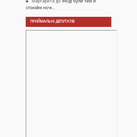
Маргарита
до
Іноді були тихі й
спокійні ночі…
ПРИЙМАЛЬНІ ДЕПУТАТІВ