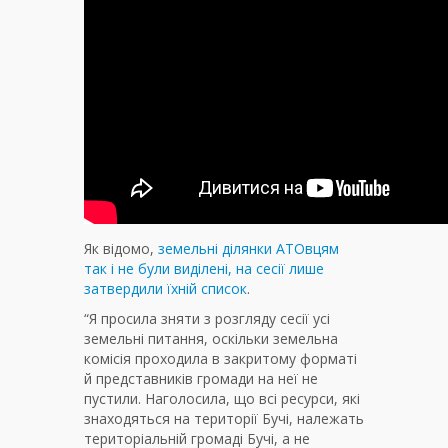
Як відомо,
земельні ділянки АТОвцям
так і не були виділені, на сесії лише
затвердили їхній список
.
“Я просила зняти з розгляду сесії усі
земельні питання, оскільки земельна
комісія проходила в закритому форматі
й представників громади на неї не
пустили. Наголосила, що всі ресурси, які
знаходяться на території Бучі, належать
територіальній громаді Бучі, а не