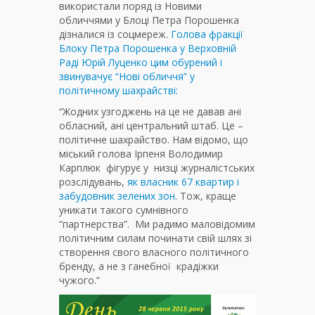
використали поряд із Новими
обличчями у Блоці Петра Порошенка
дізналися із соцмереж.
Голова фракції
Блоку Петра Порошенка
у Верховній
Раді
Юрій Луценко цим обурений і
звинувачує “Нові обличчя” у
політичному шахрайстві:
“Жодних узгоджень на це не давав ані
обласний, ані центральний штаб. Це –
політичне шахрайство. Нам відомо, що
міський голова Ірпеня Володимир
Карплюк фігурує у низці журналістських
розслідувань,
як власник 67 квартир і
забудовник зелених зон.
Тож, краще
уникати такого сумнівного
“партнерства”. Ми радимо маловідомим
політичним силам починати свій шлях зі
створення свого власного політичного
бренду, а не з ганебної крадіжки
чужого.”