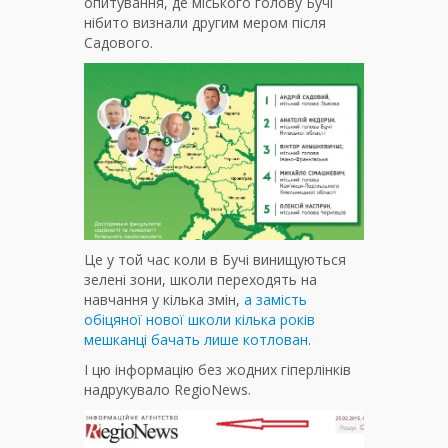
опитування, де міського голову Бучі
нібито визнали другим мером після
Садового.
Це у той час коли в Бучі винищуються
зелені зони, школи переходять на
навчання у кілька змін,
а замість
обіцяної нової школи кілька років
мешканці бачать лише котлован.
І цю інформацію без жодних гіперлінків
надрукувало RegioNews.