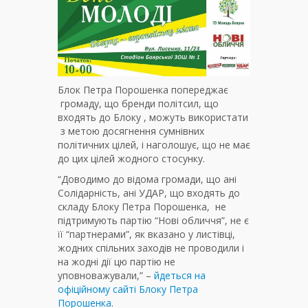
Блок Петра Порошенка попереджає
громаду, що бренди політсил, що
входять до Блоку , можуть використати
з метою досягнення сумнівних
політичних цілей, і наголошує, що не має
до цих цілей жодного стосунку.
“Доводимо до відома громади, що ані
Солідарність, ані УДАР, що входять до
складу Блоку Петра Порошенка, не
підтримують партію “Нові обличчя”, не є
її “партнерами”, як вказано у листівці,
жодних спільних заходів не проводили і
на жодні дії цю партію не
уповноважували,” –
йдеться на
офіційному сайті Блоку Петра
Порошенка
.