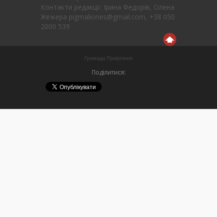
Контакти редакції: Ірина Федорів, Олена
Жежера pigmaliones@gmail.com, +38 050
2000 539
Громада Приірпіння
Поділитися: