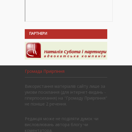
ПАРТНЕРИ
Громада Приірпіння
Використання матеріалів сайту лише за
умови посилання (для інтернет-видань -
гіперпосилання) на "Громаду Приірпіння"
не пізніше 2 речення.
Редакція може не поділяти думок чи
висловлювань автора блогу чи
коментатора.