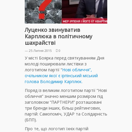
Луценко звинуватив
Карплюка в політичному
шахрайстві
— 25 Липня 2015
0
У місті Боярка перед святкуванням Дня
молоді поширювали листівки з
логотипом партії “
Нові обличчя”,
очільником якої є ірпінський міський
голова Володимир Карплюк.
Поряд із великим логотипом партії “Нові
обличчя” значно меншим розміром під
заголовком “ПАРТНЕРИ” розташовані
три бренди інших, більш рейтингових,
партій: Самопоміч, УДАР та Солідарність
(БПП).
Про те, що логотип їхніх партій