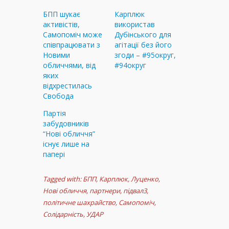
БПП шукає
Карплюк
активістів,
використав
Самопоміч може
Дубінського для
співпрацювати з
агітації без його
Новими
згоди – #95округ,
обличчями, від
#94округ
яких
відхрестилась
Свобода
Партія
забудовників
“Нові обличчя”
існує лише на
папері
Tagged with:
БПП
,
Карплюк
,
Луценко
,
Нові обличчя
,
партнери
,
підвал3
,
політичне шахрайство
,
Самопоміч
,
Солідарність
,
УДАР