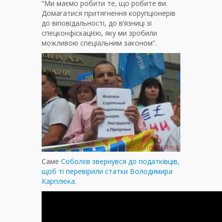
“Ми маємо робити те, що робите ви.
Домагатися притягнення корупціонерів
до віповідальності, до в’язниці зі
спецконфіскацією, яку ми зробили
можливою спеціальним законом”.
Саме
Соболєв звернувся до податківців,
щоб ті перевірили статки Володимира
Карплюка.