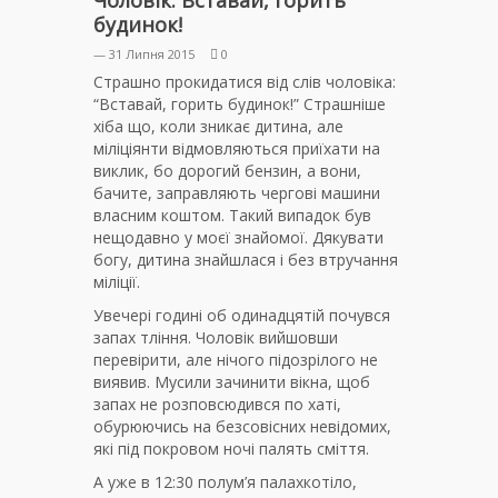
Чоловік: Вставай, горить
будинок!
— 31 Липня 2015
0
Страшно прокидатися від слів чоловіка:
“Вставай, горить будинок!” Страшніше
хіба що, коли зникає дитина, але
міліціянти відмовляються приїхати на
виклик, бо дорогий бензин, а вони,
бачите, заправляють чергові машини
власним коштом. Такий випадок був
нещодавно у моєї знайомої. Дякувати
богу, дитина знайшлася і без втручання
міліції.
Увечері годині об одинадцятій почувся
запах тління. Чоловік вийшовши
перевірити, але нічого підозрілого не
виявив. Мусили зачинити вікна, щоб
запах не розповсюдився по хаті,
обурюючись на безсовісних невідомих,
які під покровом ночі палять сміття.
А уже в 12:30 полум’я палахкотіло,