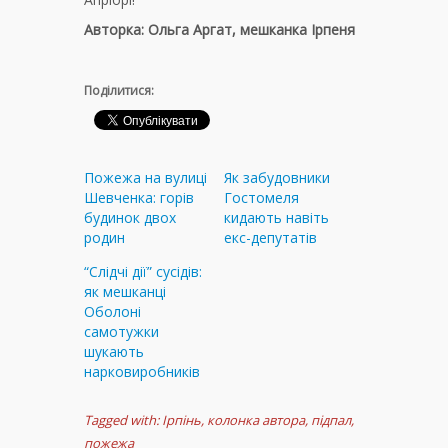
Авторка: Ольга Аргат, мешканка Ірпеня
Поділитися:
Пожежа на вулиці
Як забудовники
Шевченка: горів
Гостомеля
будинок двох
кидають навіть
родин
екс-депутатів
“Слідчі дії” сусідів:
як мешканці
Оболоні
самотужки
шукають
нарковиробників
Tagged with:
Ірпінь
,
колонка автора
,
підпал
,
пожежа