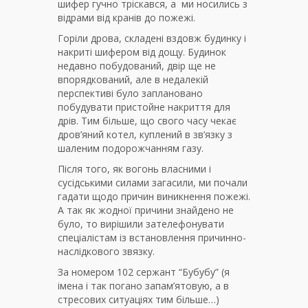
шифер гучно тріскався, а ми носились з
відрами від кранів до пожежі.
Горіли дрова, складені вздовж будинку і
накриті шифером від дощу. Будинок
недавно побудований, двір ще не
впорядкований, але в недалекій
перспективі було заплановано
побудувати пристойне накриття для
дрів. Тим більше, що свого часу чекає
дров’яний котел, куплений в зв’язку з
шаленим подорожчанням газу.
Після того, як вогонь власними і
сусідськими силами загасили, ми почали
гадати щодо причин виникнення пожежі.
А так як жодної причини знайдено не
було, то вирішили зателефонувати
спеціалістам із встановлення причинно-
наслідкового звязку.
За номером 102 сержант “Бубубу” (я
імена і так погано запам’ятовую, а в
стресових ситуаціях тим більше…)