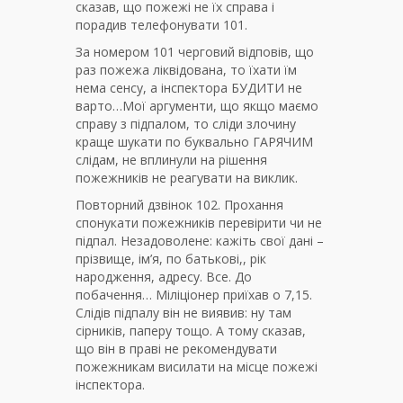
сказав, що пожежі не їх справа і
порадив телефонувати 101.
За номером 101 черговий відповів, що
раз пожежа ліквідована, то їхати їм
нема сенсу, а інспектора БУДИТИ не
варто…Мої аргументи, що якщо маємо
справу з підпалом, то сліди злочину
краще шукати по буквально ГАРЯЧИМ
слідам, не вплинули на рішення
пожежників не реагувати на виклик.
Повторний дзвінок 102. Прохання
спонукати пожежників перевірити чи не
підпал. Незадоволене: кажіть свої дані –
прізвище, ім’я, по батькові,, рік
народження, адресу. Все. До
побачення… Міліціонер приїхав о 7,15.
Слідів підпалу він не виявив: ну там
сірників, паперу тощо. А тому сказав,
що він в праві не рекомендувати
пожежникам висилати на місце пожежі
інспектора.