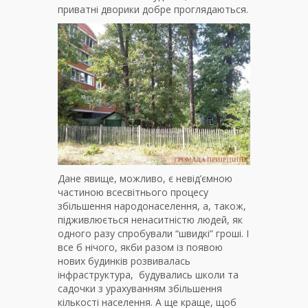
приватні дворики добре проглядаються.
Дане явище, можливо, є невід’ємною
частиною всесвітнього процесу
збільшення народонаселення, а, також,
підживлюється ненаситністю людей, як
одного разу спробували “швидкі” гроші. І
все б нічого, якби разом із появою
нових будинків розвивалась
інфраструктура, будувались школи та
садочки з урахуванням збільшення
кількості населення. А ще краще, щоб