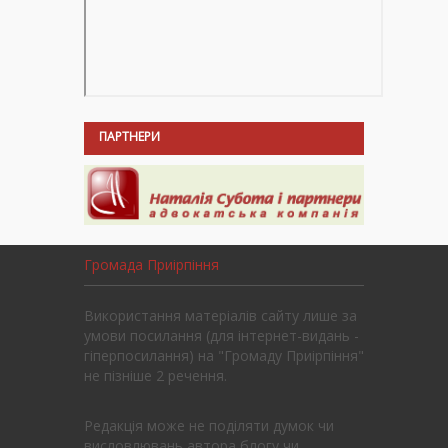
ПАРТНЕРИ
Громада Приірпіння
Використання матеріалів сайту лише за
умови посилання (для інтернет-видань -
гіперпосилання) на "Громаду Приірпіння"
не пізніше 2 речення.
Редакція може не поділяти думок чи
висловлювань автора блогу чи