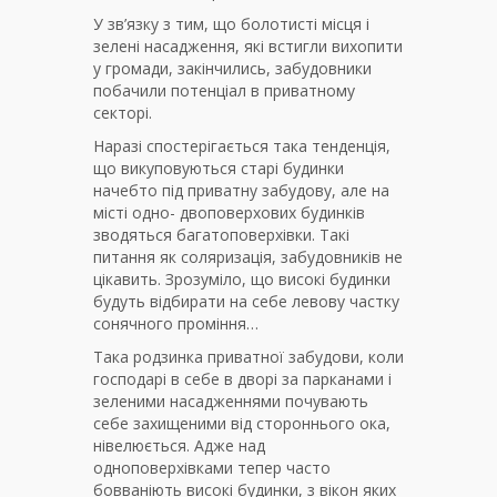
У зв’язку з тим, що болотисті місця і
зелені насадження, які встигли вихопити
у громади, закінчились, забудовники
побачили потенціал в приватному
секторі.
Наразі спостерігається така тенденція,
що викуповуються старі будинки
начебто під приватну забудову, але на
місті одно- двоповерхових будинків
зводяться багатоповерхівки. Такі
питання як соляризація, забудовників не
цікавить. Зрозуміло, що високі будинки
будуть відбирати на себе левову частку
сонячного проміння…
Така родзинка приватної забудови, коли
господарі в себе в дворі за парканами і
зеленими насадженнями почувають
себе захищеними від стороннього ока,
нівелюється. Адже над
одноповерхівками тепер часто
бовваніють високі будинки, з вікон яких