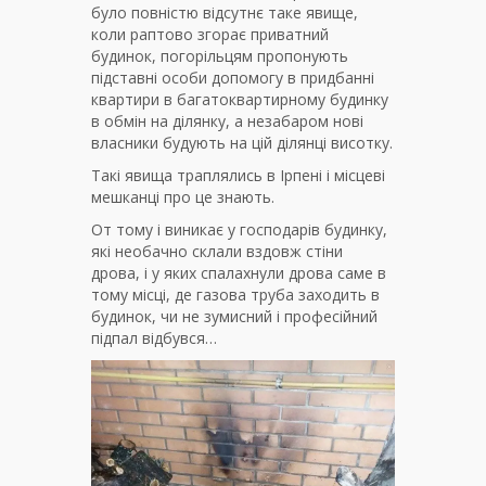
було повністю відсутнє таке явище,
коли раптово згорає приватний
будинок, погорільцям пропонують
підставні особи допомогу в придбанні
квартири в багатоквартирному будинку
в обмін на ділянку, а незабаром нові
власники будують на цій ділянці висотку.
Такі явища траплялись в Ірпені і місцеві
мешканці про це знають.
От тому і виникає у господарів будинку,
які необачно склали вздовж стіни
дрова, і у яких спалахнули дрова саме в
тому місці, де газова труба заходить в
будинок, чи не зумисний і професійний
підпал відбувся…