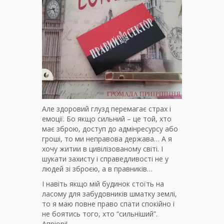
Але здоровий глузд перемагає страх і
емоції. Бо якщо сильний – це той, хто
має зброю, доступ до адмінресурсу або
гроші, то ми неправова держава… А я
хочу житии в цивілізованому світі. І
шукати захисту і справедливості не у
людей зі зброєю, а в правників…
І навіть якщо мій будинок стоїть на
ласому для забудовників шматку землі,
то я маю повне право спати спокійно і
не боятись того, хто “сильніший”.
Апріорі!