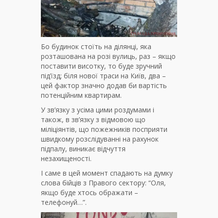
Бо будинок стоїть на ділянці, яка
розташована на розі вулиць, раз – якщо
поставити висотку, то буде зручний
під’їзд; біля нової траси на Київ, два –
цей фактор значно додав би вартість
потенційним квартирам.
У зв’язку з усіма цими роздумами і
також, в зв’язку з відмовою що
міліціянтів, що пожежників посприяти
швидкому розслідуванні на рахунок
підпалу, виникає відчуття
незахищеності.
І саме в цей момент спадають на думку
слова бійців з Правого сектору: “Оля,
якщо буде хтось ображати –
телефонуй…”.