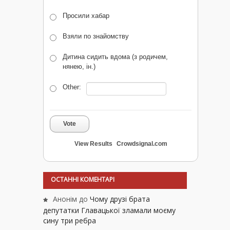
Просили хабар
Взяли по знайомству
Дитина сидить вдома (з родичем,
нянею, ін.)
Other:
Vote
View Results
Crowdsignal.com
ОСТАННІ КОМЕНТАРІ
Анонім
до
Чому друзі брата
депутатки Главацької зламали моєму
сину три ребра