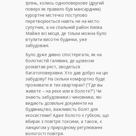
Ірпінь, колись одноповерхове (другий
поверх як правило був мансардним)
курортне містечко поступово
перетворюється навіть не на місто-
супутник, а на спальний район Києва.
Майже всі місця, де тільки можна було
втулити висотні будинки, уже
забудовані.
Було дуже дивно спостерігати, як на
болотистій галявині, де щовесни
розквітав ряст, зводяться
багатоповерхівки. Хто дав добро на цю
забудову? На скільки комфортно буде
проживати в тих квартирах? (“Где вы
живете – на реке или в болоте?”) Чи
знають забудовники і чиновники, які
видають дозвільні документи на
будівництво, важливість боліт для
екосистеми? Адже болото є губкою, що
вбирає з повітря токсини, а також, є
ланцюгом у природному регулюванні
вологості повітря.