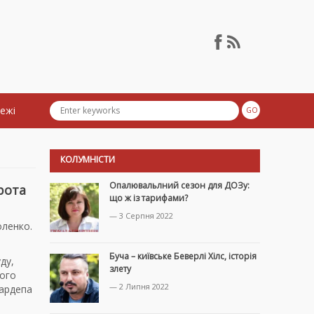
тежі
КОЛУМНІСТИ
Опалювальлний сезон для ДОЗу:
рота
що ж із тарифами?
— 3 Серпня 2022
оленко.
Буча – київське Беверлі Хілс, історія
ду,
злету
ного
— 2 Липня 2022
нардепа