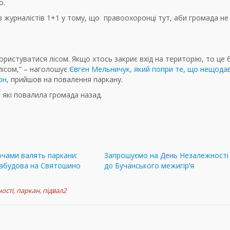
о.
в журналістів 1+1 у тому, що правоохоронці тут, аби громада не
ристуватися лісом. Якщо хтось закриє вхід на територію, то це 
ісом,” – наголошує
Євген Мельничук, який попри те, що нещода
он
, прийшов на повалення паркану.
 які повалила громада назад.
очами валять паркани:
Запрошуємо на День Незалежності
забудова на Святошино
до Бучанського межигір’я
ості
,
паркан
,
підвал2