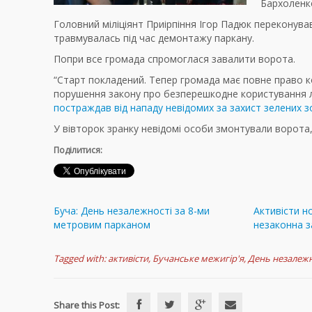
Бархоленк
Головний міліціянт Приірпіння Ігор Падюк переконува
травмувалась під час демонтажу паркану.
Попри все громада спромоглася завалити ворота.
“Старт покладений. Тепер громада має повне право ко
порушення закону про безперешкодне користування л
постраждав від нападу невідомих за захист зелених з
У вівторок зранку невідомі особи змонтували ворота,
Поділитися:
Буча: День незалежності за 8-ми
Активісти н
метровим парканом
незаконна 
Tagged with:
активісти
,
Бучанське межигір'я
,
День незалежн
Share this Post: