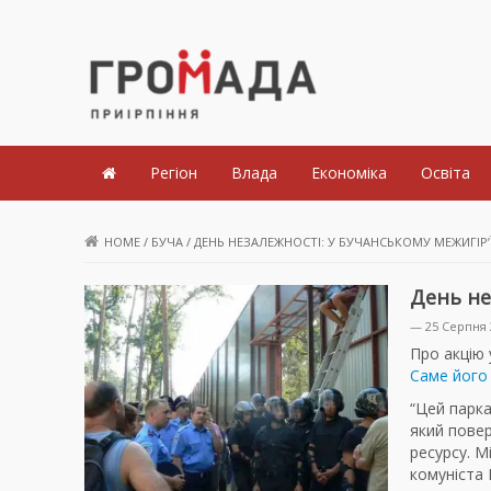
Громада Приірпіння
Регіон
Влада
Економіка
Освіта
HOME
/
БУЧА
/
ДЕНЬ НЕЗАЛЕЖНОСТІ: У БУЧАНСЬКОМУ МЕЖИГІР
День не
— 25 Серпня 
Про акцію 
Саме його 
“Цей парка
який повер
ресурсу. М
комуніста 