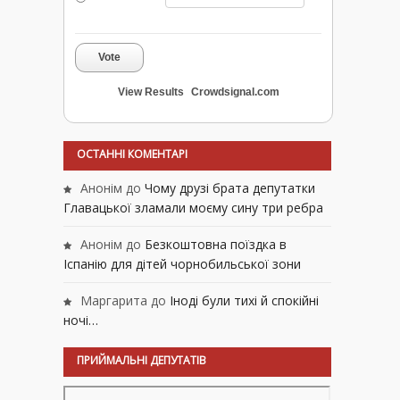
Vote
View Results
Crowdsignal.com
ОСТАННІ КОМЕНТАРІ
Анонім
до
Чому друзі брата депутатки
Главацької зламали моєму сину три ребра
Анонім
до
Безкоштовна поїздка в
Іспанію для дітей чорнобильської зони
Маргарита
до
Іноді були тихі й спокійні
ночі…
ПРИЙМАЛЬНІ ДЕПУТАТІВ