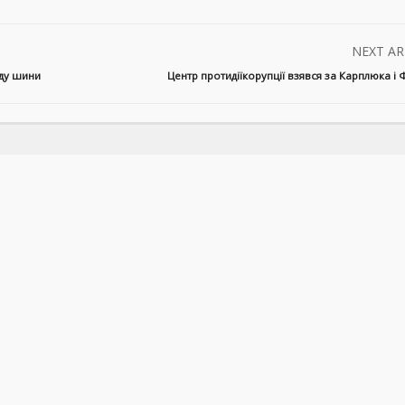
NEXT AR
аду шини
Центр протидіїкорупції взявся за Карплюка і