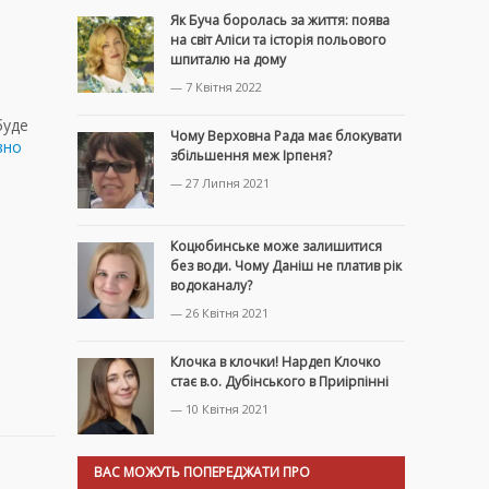
Як Буча боролась за життя: поява
на світ Аліси та історія польового
шпиталю на дому
— 7 Квітня 2022
буде
Чому Верховна Рада має блокувати
вно
збільшення меж Ірпеня?
— 27 Липня 2021
Коцюбинське може залишитися
без води. Чому Даніш не платив рік
водоканалу?
— 26 Квітня 2021
Клочка в клочки! Нардеп Клочко
стає в.о. Дубінського в Приірпінні
— 10 Квітня 2021
ВАС МОЖУТЬ ПОПЕРЕДЖАТИ ПРО