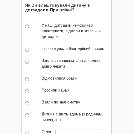
Як Ви влаштовували дитину в
дитсадок в Приірпінні?
У наші дитсадки неможливо
влаштувати, віддали в київській
дитсадок
Перерахували благодійний внесок
Взяли за записом, але довелося
довго чекати
Відмовилися брати
Просили хабар
Взяли по знайомству
Дитина сидить вдома (з родичем,
нянею, ін.)
Other: