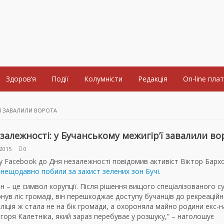
Здоров’я
Події
Колумністи
Редакція
On-line пла
’Ї ЗАВАЛИЛИ ВОРОТА
залежності: у Бучанському межигір’ї завалили во
2015
0
у Facebook до Дня незалежності повідомив активіст Віктор Барх
нещодавно побили за захист зелених зон Бучі.
н – це символ корупції. Після рішення вищого спеціалізованого су
нув ліс громаді, він перешкоджає доступу бучанців до рекреацій
іліція ж стала не на бік громади, а охороняла майно родини екс-
Ігоря Калетніка, який зараз перебуває у розшуку,” – наголошує