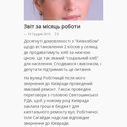
Звіт за місяць роботи
— 13 Грудня 2015
0
Досягнуті домовленості з “Київхлібом”
щодо встановлення 2 кіосків у селищі,
де продаватимуть хліб за нижчою
ціною. Це так званий “соціальний хліб”
для населення. Сподіваюся і виконком, і
депутати підтримають це питання.
На вулиці Робітницій після мого
звернення до Київради проведений
ямковий ремонт. Також проведені
переговори з головою Святошинської
РДА, щоб у новому році Київрада
заклала гроші в бюджет для
капітального ремонту вул. Робітничої.
Ілля Сагайдак надіслав відповідне
звернення до Київради.