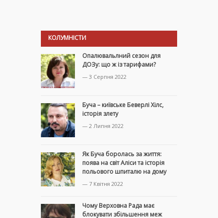
КОЛУМНІСТИ
Опалювальлний сезон для
ДОЗу: що ж із тарифами?
— 3 Серпня 2022
Буча – київське Беверлі Хілс,
історія злету
— 2 Липня 2022
Як Буча боролась за життя:
поява на світ Аліси та історія
польового шпиталю на дому
— 7 Квітня 2022
Чому Верховна Рада має
блокувати збільшення меж