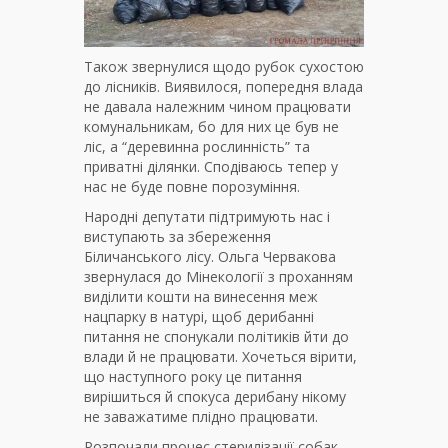
Також звернулися щодо рубок сухостою
до лісників. Виявилося, попередня влада
не давала належним чином працювати
комунальникам, бо для них це був не
ліс, а “деревинна рослинність” та
приватні ділянки. Сподіваюсь тепер у
нас не буде повне порозуміння.
Народні депутати підтримують нас і
виступають за збереження
Біличанського лісу. Ольга Червакова
звернулася до Мінекології з проханням
виділити кошти на винесення меж
нацпарку в натурі, щоб дерибанні
питання не спонукали політиків йти до
влади й не працювати. Хочеться вірити,
що наступного року це питання
вирішиться й спокуса дерибану нікому
не заважатиме плідно працювати.
Розпочали процес стерилізації собак.