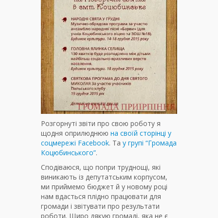
Розгорнуті звіти про свою роботу я
щодня оприлюднюю
на своїй сторінці у
соцмережі Facebook
. Та
у групі “Громада
Коцюбинського”
.
Сподіваюся, що попри труднощі, які
виникають із депутатським корпусом,
ми приймемо бюджет й у новому році
нам вдасться плідно працювати для
громади і звітувати про результати
роботи. Щиро дякую громаді, яка не є