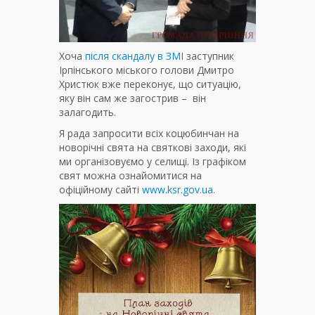
Хоча
після скандалу в ЗМІ
заступник
Ірпінського міського голови Дмитро
Христюк вже переконує, що ситуацію,
яку він сам же загострив – він
залагодить.
Я рада запросити всіх коцюбинчан на
новорічні свята на святкові заходи, які
ми організовуємо у селищі. Із графіком
свят можна ознайомитися на
офіційному сайті
www.ksr.gov.ua
.