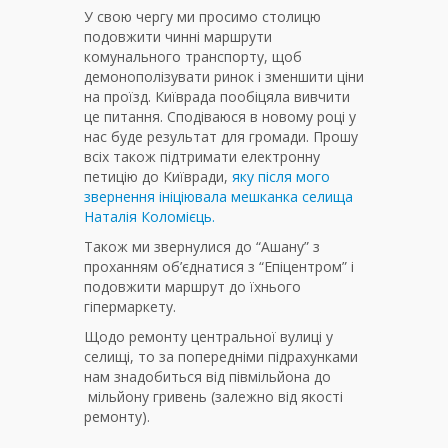
У свою чергу ми просимо столицю
подовжити чинні маршрути
комунального транспорту, щоб
демонополізувати ринок і зменшити ціни
на проїзд. Київрада пообіцяла вивчити
це питання. Сподіваюся в новому році у
нас буде результат для громади. Прошу
всіх також підтримати електронну
петицію до Київради,
яку після мого
звернення ініціювала мешканка селища
Наталія Коломієць.
Також ми звернулися до “Ашану” з
проханням об’єднатися з “Епіцентром” і
подовжити маршрут до їхнього
гіпермаркету.
Щодо ремонту центральної вулиці у
селищі, то за попередніми підрахунками
нам знадобиться від півмільйона до
мільйону гривень (залежно від якості
ремонту).