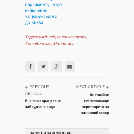
парламенту щодо
включення
Коцюбинського
до Києва
Tagged with:
звіт
,
колонка автора
,
Коцюбинське
,
Матюшина
PREVIOUS
NEXT ARTICLE
ARTICLE
Як стихійне
В Ірпені з крану тече
сміттєзвалище
забруднена вода
перетворити на
затишний сквер
ЗАЛИШИТИ ВІДПОВІДЬ