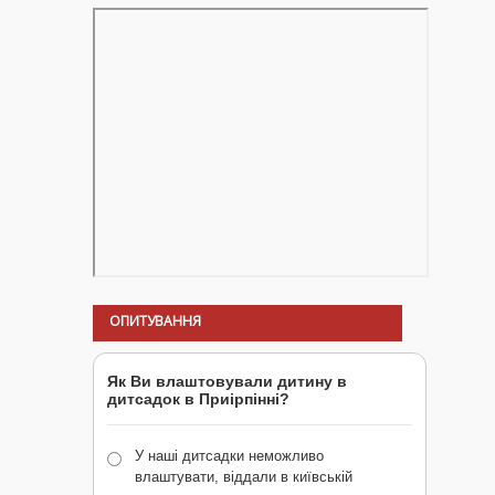
ОПИТУВАННЯ
Як Ви влаштовували дитину в
дитсадок в Приірпінні?
У наші дитсадки неможливо
влаштувати, віддали в київській