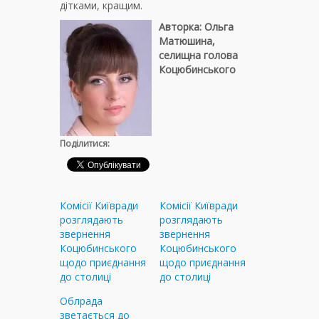
дітками, кращим.
Авторка: Ольга
Матюшина,
селищна голова
Коцюбинського
Поділитися:
Комісії Київради
Комісії Київради
розглядають
розглядають
звернення
звернення
Коцюбинського
Коцюбинського
щодо приєднання
щодо приєднання
до столиці
до столиці
Облрада
зветається до