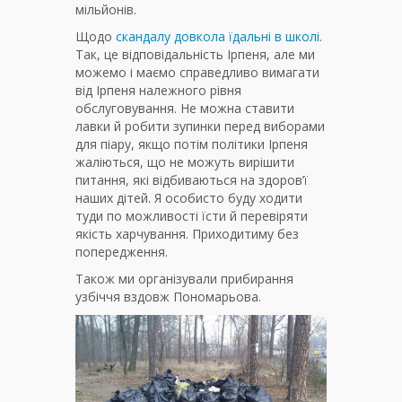
мільйонів.
Щодо
скандалу довкола їдальні в школі.
Так, це відповідальність Ірпеня, але ми
можемо і маємо справедливо вимагати
від Ірпеня належного рівня
обслуговування. Не можна ставити
лавки й робити зупинки перед виборами
для піару, якщо потім політики Ірпеня
жаліються, що не можуть вирішити
питання, які відбиваються на здоров’ї
наших дітей. Я особисто буду ходити
туди по можливості їсти й перевіряти
якість харчування. Приходитиму без
попередження.
Також ми організували прибирання
узбіччя вздовж Пономарьова.