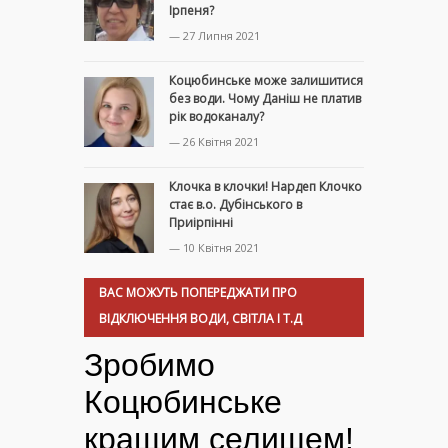
Ірпеня?
— 27 Липня 2021
Коцюбинське може залишитися
без води. Чому Даніш не платив
рік водоканалу?
— 26 Квітня 2021
Клочка в клочки! Нардеп Клочко
стає в.о. Дубінського в
Приірпінні
— 10 Квітня 2021
ВАС МОЖУТЬ ПОПЕРЕДЖАТИ ПРО
ВІДКЛЮЧЕННЯ ВОДИ, СВІТЛА І Т.Д