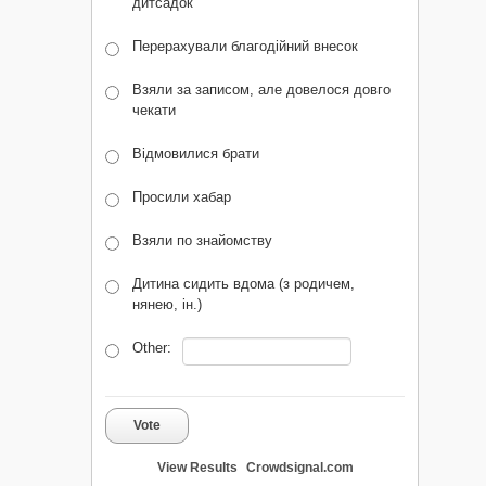
дитсадок
Перерахували благодійний внесок
Взяли за записом, але довелося довго
чекати
Відмовилися брати
Просили хабар
Взяли по знайомству
Дитина сидить вдома (з родичем,
нянею, ін.)
Other:
Vote
View Results
Crowdsignal.com