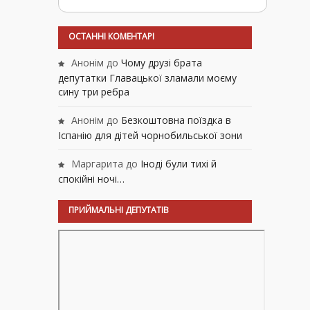
ОСТАННІ КОМЕНТАРІ
Анонім
до
Чому друзі брата
депутатки Главацької зламали моєму
сину три ребра
Анонім
до
Безкоштовна поїздка в
Іспанію для дітей чорнобильської зони
Маргарита
до
Іноді були тихі й
спокійні ночі…
ПРИЙМАЛЬНІ ДЕПУТАТІВ