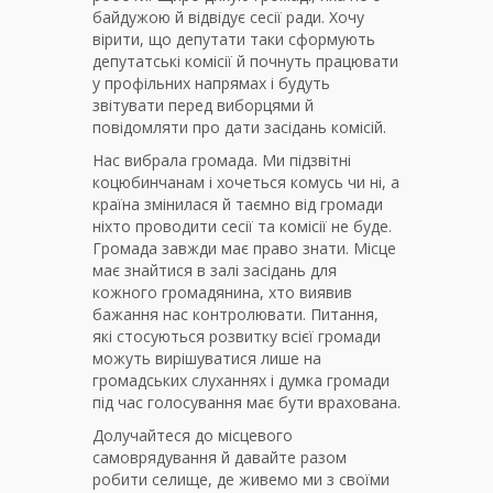
байдужою й відвідує сесії ради. Хочу
вірити, що депутати таки сформують
депутатські комісії й почнуть працювати
у профільних напрямах і будуть
звітувати перед виборцями й
повідомляти про дати засідань комісій.
Нас вибрала громада. Ми підзвітні
коцюбинчанам і хочеться комусь чи ні, а
країна змінилася й таємно від громади
ніхто проводити сесії та комісії не буде.
Громада завжди має право знати. Місце
має знайтися в залі засідань для
кожного громадянина, хто виявив
бажання нас контролювати. Питання,
які стосуються розвитку всієї громади
можуть вирішуватися лише на
громадських слуханнях і думка громади
під час голосування має бути врахована.
Долучайтеся до місцевого
самоврядування й давайте разом
робити селище, де живемо ми з своїми