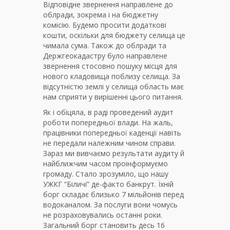
Відповідне звернення направлене до
облради, зокрема і на бюджетну
комісію. Будемо просити додаткові
кошти, оскільки для бюджету селища це
чимала сума. Також до облради та
Держгеокадастру було направлене
звернення стосовно пошуку місця для
нового кладовища поблизу селища. За
відсутністю землі у селища область має
нам сприяти у вирішенні цього питання.
Як і обіцяла, в раді проведений аудит
роботи попередньої влади. На жаль,
працівники попередньої каденції навіть
не передали належним чином справи.
Зараз ми вивчаємо результати аудиту й
найближчим часом проінформуємо
громаду. Стало зрозуміло, що нашу
УЖКГ “Біличі” де-факто банкрут. Їхній
борг складає близько 7 мільйонів перед
водоканалом. За послуги вони чомусь
не розраховувались останні роки.
Загальний борг становить десь 16