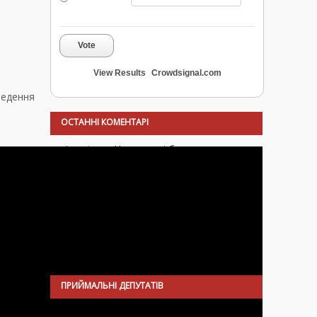
Vote
View Results
Crowdsignal.com
ведення
ОСТАННІ КОМЕНТАРІ
Анонім
до
Чому друзі брата депутатки
Главацької зламали моєму сину три ребра
Анонім
до
Безкоштовна поїздка в
Іспанію для дітей чорнобильської зони
Маргарита
до
Іноді були тихі й спокійні
ночі…
ПРИЙМАЛЬНІ ДЕПУТАТІВ