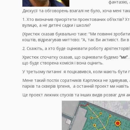
фантазію, 
Дискусії та обговорень взагалі не було, хоча мені т
1. Хто визначив приорітети проектованих об’єктів? Х
вулицю, а не дитячі садки і школи?
(Христюк сказав буквально таке: “Ми повинні зробит
коштів, відреагував миттєво: “А, так Ви активіст. Ви в 
2. Скажіть, а хто буде оцінювати роботу архітекторів
Христюк спочатку сказав, що оцінювати будемо
“ми”
.
що буде створена комісія і вона оцінить.
У третьому питанні я поцікавився, коли мають бути по
Мене такий поспіх соратників Карплюка не здивував,
парків та скверів Ірпеня, а останній проект ми навіть
Це проект лижних спусків та інших видів розваг для ак