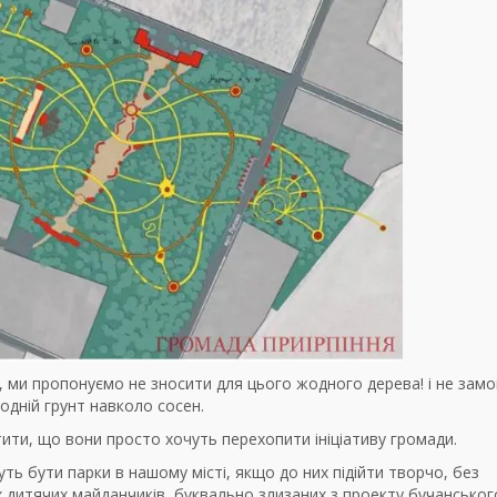
в, ми пропонуємо не зносити для цього жодного дерева! і не зам
одній грунт навколо сосен.
ти, що вони просто хочуть перехопити ініціативу громади.
ь бути парки в нашому місті, якщо до них підійти творчо, без
 дитячих майданчиків, буквально злизаних з проекту бучанського