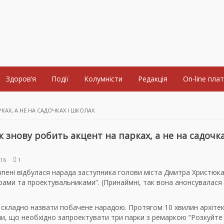
Здоров’я
Події
Колумністи
Редакція
On-line пла
АХ, А НЕ НА САДОЧКАХ І ШКОЛАХ
 знову робить акцент на парках, а не на садочка
016
1
пені відбулася нарада заступника голови міста Дмитра Христюка
рами та проектувальниками”. (Принаймні, так вона анонсувалася 
о складно назвати побачене нарадою. Протягом 10 хвилин архіте
ли, що необхідно запроектувати три парки з ремаркою “Розкуйте