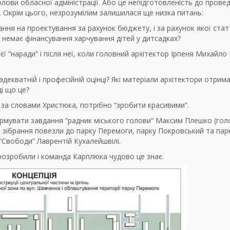
олови обласної адміністрації. Або це непідготовленість до прове
. Окрім цього, незрозумілим залишилася ще низка питань:
ання на проектування за рахунок бюджету, і за рахунок якої стат
и немає фінансування харчування дітей у дитсадках?
ї “наради” і після неї, коли головний архітектор Ірпеня Михайло
в адекватній і професійній оцінці? Які матеріали архітектори отри
ді що це?
кі за словами Христюка, потрібно “зробити красивими”.
ормувати завдання “радник міського голови” Максим Плешко (гол
зібрання повезли до парку Перемоги, парку Покровський та пар
 “Свободи” Лаврентій Кухалейшвілі.
розробили і команда Карплюка чудово це знає.