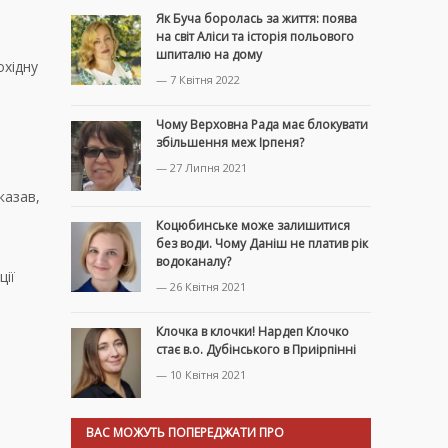
Як Буча боролась за життя: поява
на світ Аліси та історія польового
шпиталю на дому
охідну
— 7 Квітня 2022
а
Чому Верховна Рада має блокувати
збільшення меж Ірпеня?
— 27 Липня 2021
казав,
Коцюбинське може залишитися
без води. Чому Даніш не платив рік
водоканалу?
ції
— 26 Квітня 2021
Клочка в клочки! Нардеп Клочко
стає в.о. Дубінського в Приірпінні
— 10 Квітня 2021
ВАС МОЖУТЬ ПОПЕРЕДЖАТИ ПРО