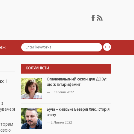
тежі
КОЛУМНІСТИ
Опалювальлний сезон для ДОЗу:
х і
що ж із тарифами?
— 3 Серпня 2022
 з
увечері
Буча – київське Беверлі Хілс, історія
злету
— 2 Липня 2022
кторам
 свою