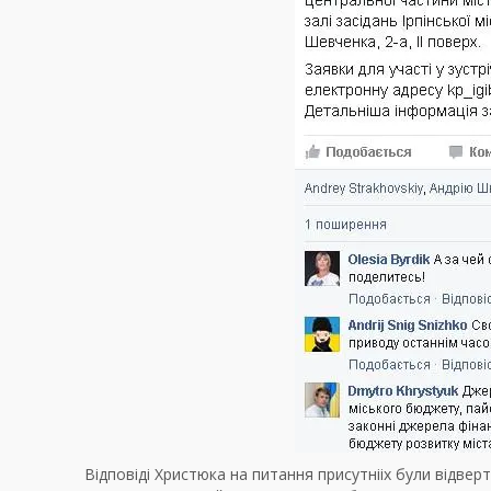
Відповіді Христюка на питання присутнііх були відвер