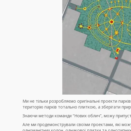
Ми не тільки розробляємо оригінальні проекти паркі
територію парків тотально плиткою, а зберігати прир
Знаючи методи команди “Нових облич”, можу припусти
Але ми продемонстрували своїми проектами, які можут
одноманітних колон, однакової плитки та однотипних