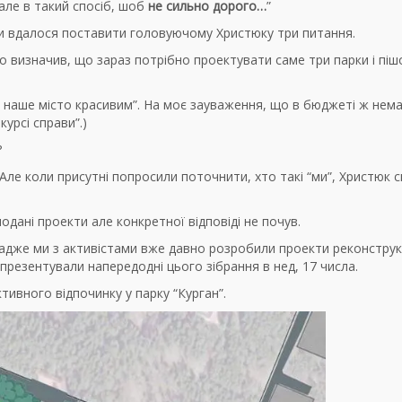
але в такий спосіб, шоб
не сильно дорого…
”
аки вдалося поставити головуючому Христюку три питання.
то визначив, що зараз потрібно проектувати саме три парки і піш
и наше місто красивим”. На моє зауваження, що в бюджеті ж нем
курсі справи”.)
?
 Але коли присутні попросили поточнити, хто такі “ми”, Христюк с
дані проекти але конкретної відповіді не почув.
 адже ми з активістами вже давно розробили проекти реконструк
 презентували напередодні цього зібрання в нед, 17 числа.
тивного відпочинку у парку “Курган”.