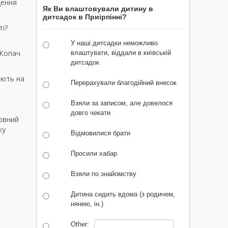
дення
Як Ви влаштовували дитину в
дитсадок в Приірпінні?
ті?
У наші дитсадки неможливо
 Копач
влаштувати, віддали в київській
дитсадок
мають на
Перерахували благодійний внесок
Взяли за записом, але довелося
довго чекати
овний
ку
Відмовилися брати
Просили хабар
Взяли по знайомству
Дитина сидить вдома (з родичем,
нянею, ін.)
Other: