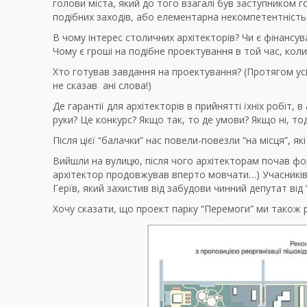
голови міста, який до того взагалі був заступником г
подібних заходів, або елементарна некомпетентність
В чому інтерес столичних архітекторів? Чи є фінансув
Чому є гроші на подібне проектування в той час, кол
Хто готував завдання на проектування? (Протягом усіє
не сказав ані слова!)
Де гарантії для архітекторів в прийнятті їхніх робіт, 
руки? Це конкурс? Якщо так, то де умови? Якщо ні, то
Після цієї “балачки” нас повели-повезли “на місця”, я
Вийшли на вулицю, після чого архітекторам почав ф
архітектор продовжував вперто мовчати…) Учасників 
Герїв, який захистив від забудови чинний депутат від
Хочу сказати, що проект парку “Перемоги” ми також 