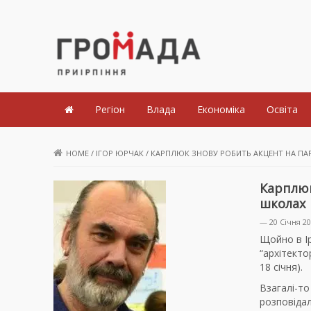
Громада Приірпіння
Регіон
Влада
Економіка
Освіта
HOME
/
ІГОР ЮРЧАК
/
КАРПЛЮК ЗНОВУ РОБИТЬ АКЦЕНТ НА ПАРК
Карплюк
школах
— 20 Січня 2
Щойно в Ір
“архітекто
18 січня).
Взагалі-т
розповіда