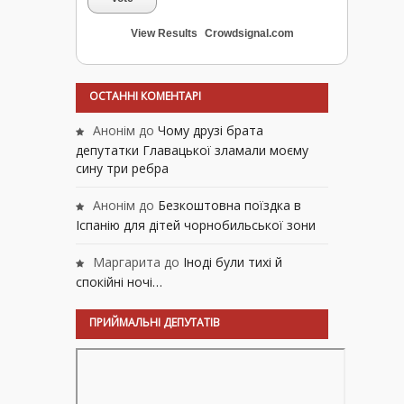
View Results
Crowdsignal.com
ОСТАННІ КОМЕНТАРІ
Анонім
до
Чому друзі брата
депутатки Главацької зламали моєму
сину три ребра
Анонім
до
Безкоштовна поїздка в
Іспанію для дітей чорнобильської зони
Маргарита
до
Іноді були тихі й
спокійні ночі…
ПРИЙМАЛЬНІ ДЕПУТАТІВ