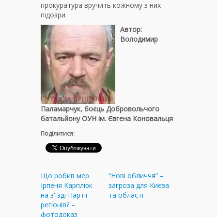
прокуратура вручить кожному з них
підозри.
Автор:
Володимир
Паламарчук,
боєць Добровольчого
батальйону ОУН
ім. Євгена Коновальця
Поділитися:
Що робив мер
“Нові обличчя” –
Ірпеня Карплюк
загроза для Києва
на з'їзді Партії
та області
регіонів? –
фотодоказ