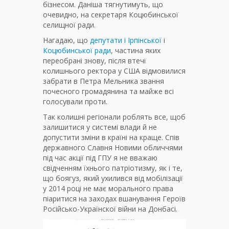
бізнесом. Даніша тягнутимуть, що
очевидно, на секретаря Коцюбинської
селищної ради.
Нагадаю, що
депутати і Ірпінської
і
Коцюбинської ради
, частина яких
переобрані знову, після втечі
колишнього ректора у США відмовилися
забрати в Петра Мельника звання
почесного громадянина та майже всі
голосували проти.
Так колишні регіонали роблять все, щоб
залишитися у системі влади й не
допустити зміни в країні на краще. Спів
державного Славня Новими обличчями
під час акції під ГПУ я не вважаю
свідченням їхнього патріотизму, як і те,
що боягуз, який ухилився від мобілізації
у 2014 році не має морального права
піаритися на заходах вшанування Героїв
Російсько-Українскої війни на Донбасі.