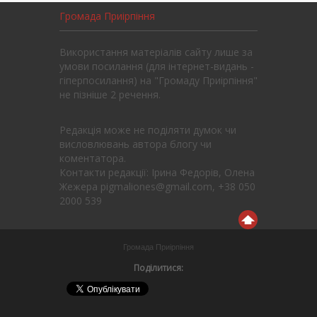
Громада Приірпіння
Використання матеріалів сайту лише за
умови посилання (для інтернет-видань -
гіперпосилання) на "Громаду Приірпіння"
не пізніше 2 речення.
Редакція може не поділяти думок чи
висловлювань автора блогу чи
коментатора.
Контакти редакції: Ірина Федорів, Олена
Жежера pigmaliones@gmail.com, +38 050
2000 539
Громада Приірпіння
Поділитися: