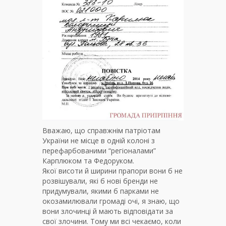
Вважаю, що справжнім патріотам
України не місце в одній колоні з
перефарбованими “регіоналами”
Карплюком та Федоруком.
Якої висоти й ширини прапори вони б не
розвішували, які б нові бренди не
придумували, якими б парками не
окозамилювали громаді очі, я знаю, що
вони злочинці й мають відповідати за
свої злочини. Тому ми всі чекаємо, коли