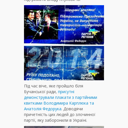
Під час віче, яке пройшло біля
Бучанської ради,
присутні
демонстрували плакати з партійними
квитками Володимира Карплюка та
Анатолія Федорука
. Доводячи
причетність цих людей до злочинної
партії, яку заборонили в Україні.