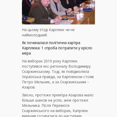
На цьому з’їзді Карплюк чи не
наймолодший.
Як починалася політична кар’єра
Карплюка: 1 спроба потрапити у крісло
мера
На виборах 2010 року Карплюк
поступився екс-регіоналу Володимиру
Скаржинському. Тоді, як повідмоляла
Українська правда, за Карплюком стояв
Петро Мельник, а за Скаржинським –
Азаров.
Звісно, протеже прем’єра Азарова мало
більше шансів на успіх, аніж протеже
Мельника. Після Перемоги
Скаржинського на виборах, Капрлюк
вирішив готуватися до наступних