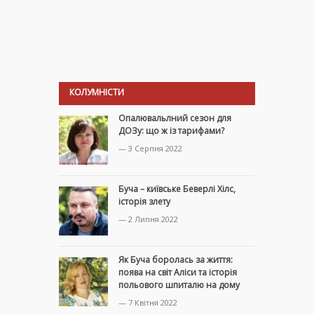
КОЛУМНІСТИ
Опалювальлний сезон для
ДОЗу: що ж із тарифами?
— 3 Серпня 2022
Буча – київське Беверлі Хілс,
історія злету
— 2 Липня 2022
Як Буча боролась за життя:
поява на світ Аліси та історія
польового шпиталю на дому
— 7 Квітня 2022