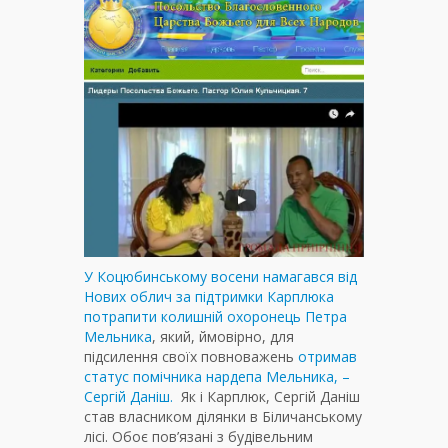
У Коцюбинському восени намагався від
Нових облич за підтримки Карплюка
потрапити колишній охоронець Петра
Мельника
, який, ймовірно, для
підсилення своїх повноважень
отримав
статус помічника нардепа Мельника, –
Сергій Даніш.
Як і Карплюк, Сергій Даніш
став власником ділянки в Біличанському
лісі. Обоє пов’язані з будівельним