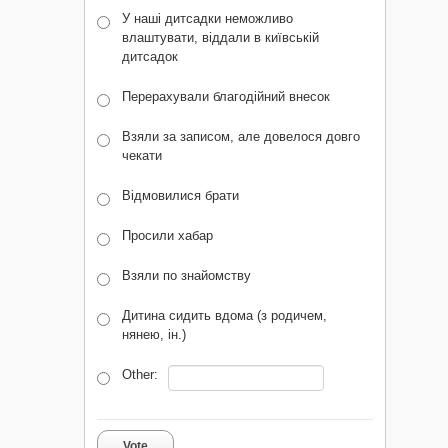
У наші дитсадки неможливо
влаштувати, віддали в київській
дитсадок
Перерахували благодійний внесок
Взяли за записом, але довелося довго
чекати
Відмовилися брати
Просили хабар
Взяли по знайомству
Дитина сидить вдома (з родичем,
нянею, ін.)
Other:
Vote