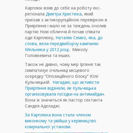
Карплюк взяв до себе на роботу екс-
регіонала
Дмитра Христюка
, який
приїхав з актикорупційною перевіркою в
Приірпіння і мало не за тиждень очолив
партію Нові обличчя й почав співати
оди Карплюку,
Наталію Семко, яка, до
слова, вела передвиборчу кампанію
Мельника у 2012 році
, Миколу
Головкевича та інших.
Також не дивно, чому мер Ірпеня так
симпатизує очільниці місцевого
осередку “Опозиційного блоку” Юлії
Кульчицькій.
Нагадаю, що активісти
Приірпіння відзняли, як Кульчицька
організовувала поїздки на антимайдан
.
Вона ж значиться як пастор сектанта
Сандея Аделаджі.
За Карплюка вона стала членом
виконкому та увійша у керівництво
комунальної установи.