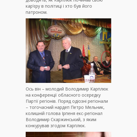
кар’єру в політиці і хто був його
патроном.
Ось він – молодий Володимир Карплюк
на конференції обласного осередку
Партії регіонів. Поряд одіозні регіонали
– тогочасний нардеп Петро Мельник,
колишній голова Ірпеня екс-регіонал
Володимир Скаржинський, з яким
конкурував згодом Карплюк.