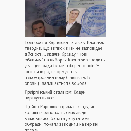
Тоді братія Карплюка та й сам Карплюк
твердив, що зв’язок з ПР не відповідає
дійсності. Завдяки бренду “Нові
обличчя” на виборах Карплюк заводить
у місцеві ради і колишніх регіоналів. У
Ірпінській раді формується
підконтрольна йому більшість. В
опозиції залишається Свобода.
Приірпінський сталінізм: Кадри
вирішують все
Щойно Карплюк отримав владу, як
колишніх регіоналів, яких люди
відмовилися бачити депутатами
облради, почали заводити на керівні
посади.