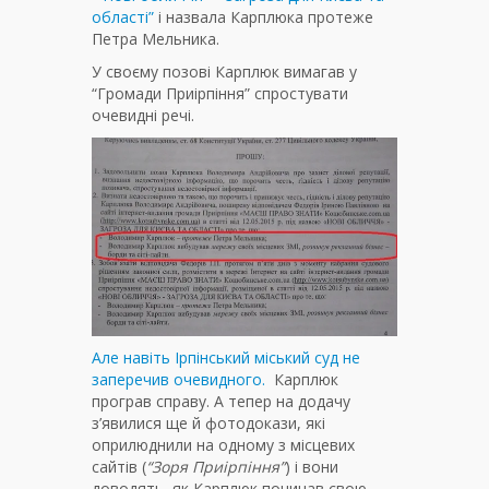
області”
і назвала Карплюка протеже
Петра Мельника.
У своєму позові Карплюк вимагав у
“Громади Приірпіння” спростувати
очевидні речі.
Але навіть Ірпінський міський суд не
заперечив очевидного.
Карплюк
програв справу. А тепер на додачу
з’явилися ще й фотодокази, які
оприлюднили на одному з місцевих
сайтів (
“Зоря Приірпіння”
) і вони
доводять, як Карплюк починав свою