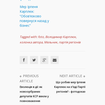
Мер Ірпеня
Карплюк:
“Обов’язково
повернуся назад у
бізнес”
Tagged with:
foto
,
Володимир Карплюк
,
колонка автора
,
Мельник
,
партія регіонів
PREVIOUS
NEXT ARTICLE
ARTICLE
Що робив мер Ірпеня
Еволюція в дії: як
Карплюк на з'їзді Партії
новоорбраних
регіонів? - фотодоказ
депутатів КСР ввели у
повноваження