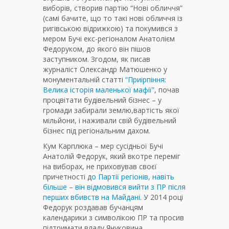
виборів, створив партію “Нові обличчя”
(самі бачите, що то такі нові обличчя із
ригівською відрижкою) та покумився з
мером Бучі екс-регіоналом Анатолієм
Федоруком, до якого він пішов
заступником. Згодом, як писав
журналіст Олександр Матюшенко у
монументальній статті
“Приірпіння:
Велика історія маленької мафії”
, почав
процвітати будівельний бізнес – у
громади забирали землю,вартість якої
мільйони, і наживали свій будівельний
бізнес під регіональним дахом.
Кум Карплюка – мер сусідньої Бучі
Анатолій Федорук, який вкотре переміг
на виборах, не приховував своєї
причетності д
о Партії регіонів, навіть
більше – він відмовився вийти з ПР після
перших вбивств на Майдані
. У 2014 році
Федорук роздавав бучанцям
календарики з символікою ПР та просив
підтримати владу Януковича.