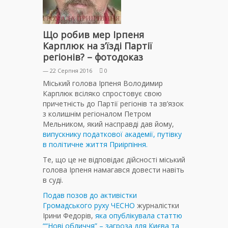
Що робив мер Ірпеня
Карплюк на з’їзді Партії
регіонів? – фотодоказ
— 22 Серпня 2016
0
Міський голова Ірпеня Володимир
Карплюк всіляко спростовує свою
причетність до Партії регіонів та зв’язок
з колишнім регіоналом Петром
Мельником, який насправді дав йому,
випускнику податкової академії, путівку
в політичне життя Приірпіння.
Те, що це не відповідає дійсності міський
голова Ірпеня намагався довести навіть
в суді.
Подав позов до активістки
Громадського руху ЧЕСНО
журналістки
Ірини Федорів,
яка опублікувала статтю
““Нові обличчя” – загроза для Києва та