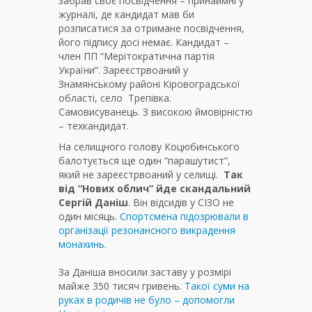
забрав своє посвідчення – принаймні у
журналі, де кандидат мав би
розписатися за отримане посвідчення,
його підпису досі немає. Кандидат –
член ПП “Мерітократична партія
України”. Зареєстрвоаний у
Знамянському районі Кіровоградської
області, село Трепівка.
Самовисуванець. З високою ймовірністю
– техкандидат.
На селищного голову Коцюбинського
балотується ще один “парашутист”,
який не зареєстрвоаний у селищі.
Так
від “Нових облич” йде скандальний
Сергій Даніш
. Він відсидів у СІЗО не
один місяць.
Спортсмена підозрювали в
організації резонансного викрадення
монахинь.
За Даніша вносили заставу у розмірі
майже 350 тисяч гривень.
Такої суми на
руках в родичів не було – допомогли