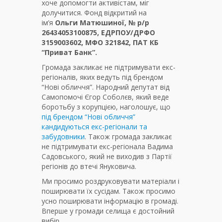
хоче допомогти активістам, міг
долучитися. Фонд відкритий на
ім’я
Ольги Матюшиної, № р/р
26434053100875, ЕДРПОУ/ДРФО
3159003602, МФО 321842, ПАТ КБ
“Приват Банк”.
Громада закликає не підтримувати екс-
регіоналів, яких ведуть під брендом
“Нові обличчя”. Народний депутат від
Самопомочі Єгор Соболєв, який веде
боротьбу з корупцією, наголошує, що
під брендом “Нові обличчя”
кандидуються екс-регіонали та
забудовники
. Також громада закликає
не підтримувати екс-регіонала Вадима
Садовського, який не виходив з Партії
регіонів до втечі Януковича.
Ми просимо роздруковувати матеріали і
поширювати їх сусідам. Також просимо
усно поширювати інформацію в громаді.
Вперше у громади селища є достойний
вибір.