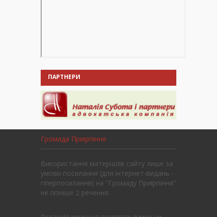
ПАРТНЕРИ
Громада Приірпіння
Використання матеріалів сайту лише за
умови посилання (для інтернет-видань -
гіперпосилання) на "Громаду Приірпіння"
не пізніше 2 речення.
Редакція може не поділяти думок чи