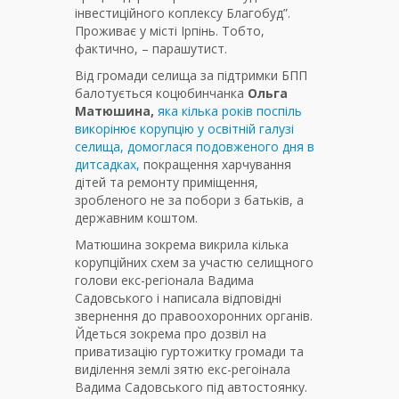
інвестиційного коплексу Благобуд”.
Проживає у місті Ірпінь. Тобто,
фактично, – парашутист.
Від громади селища за підтримки БПП
балотується коцюбинчанка
Ольга
Матюшина,
яка кілька років поспіль
викорінює корупцію у освітній галузі
селища, домоглася подовженого дня в
дитсадках,
покращення харчування
дітей та ремонту приміщення,
зробленого не за побори з батьків, а
державним коштом.
Матюшина зокрема викрила кілька
корупційних схем за участю селищного
голови екс-регіонала Вадима
Садовського і написала відповідні
звернення до правоохоронних органів.
Йдеться зокрема про дозвіл на
приватизацію гуртожитку громади та
виділення землі зятю екс-регоінала
Вадима Садовського під автостоянку.