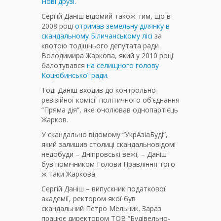
Нові друзі.
Сергій Даніш відомий також тим, що в
2008 році
отримав земельну ділянку в
скандальному Біличанському лісі
за
квотою тодішнього депутата ради
Володимира Жаркова, який у 2010 році
балотувався
на селищного голову
Коцюбинської ради.
Тоді Даніш входив до контрольно-
ревізійної комісії політичного об’єднання
“Пряма дія”, яке очолював однопартієць
Жарков.
У скандально відомому “УкрАзіаБуді”,
який залишив столиці скандальновідомі
недобуди – Дніпровські вежі, – Даніш
був помічником Голови Правління того
ж таки Жаркова.
Сергій Даніш – випускник податкової
академії, ректором якої був
скандальний Петро Мельник. Зараз
працює директором ТОВ “Будівельно-