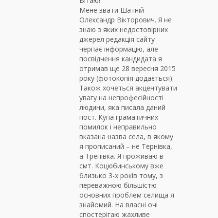
Вітаю!
Мене звати Шатній
Олександр Вікторович. Я не
знаю з яких недостовірних
джерел редакція сайту
черпає інформацію, але
посвідчення кандидата я
отримав ще 28 вересня 2015
року (фотокопія додається).
Також хочеться акцентувати
увагу на непрофесійності
людини, яка писала даний
пост. Купа граматичних
помилок і неправильно
вказана назва села, в якому
я прописаний – не Тернівка,
а Трепівка. Я проживаю в
смт. Коцюбинському вже
близько 3-х років тому, з
переважною більшістю
основних проблем селища я
знайомий. На власні очі
спостерігаю жахливе