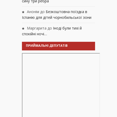
сину три ребра
Анонім
до
Безкоштовна поїздка в
Іспанію для дітей чорнобильської зони
Маргарита
до
Іноді були тихі й
спокійні ночі…
ПРИЙМАЛЬНІ ДЕПУТАТІВ