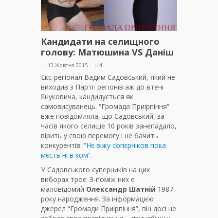
Кандидати на селищного
голову: Матюшина VS Даніш
— 13 Жовтня 2015
4
Екс-регіонал Вадим Садовський, який не
виходив з Партії регіонів аж до втечі
Януковича, кандидується як
самовисуванець. “Громада Приірпіння”
вже повідомляла, що Садовський, за
часів якого селище 10 років занепадало,
вірить у свою перемогу і не бачить
конкурентів:
“Нє віжу сопєрніков пока
мєсть ні в ком”.
У Садовського суперників на цих
виборах троє. З-поміж них є
маловідомий
Олександр Шатній
1987
року народження. За інформацією
джерел “Громади Приірпіння”, він досі не