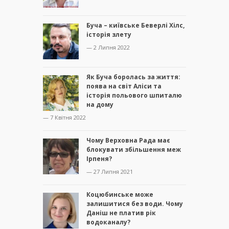
Буча – київське Беверлі Хілс,
історія злету
— 2 Липня 2022
Як Буча боролась за життя:
поява на світ Аліси та
історія польового шпиталю
на дому
— 7 Квітня 2022
Чому Верховна Рада має
блокувати збільшення меж
Ірпеня?
— 27 Липня 2021
Коцюбинське може
залишитися без води. Чому
Даніш не платив рік
водоканалу?