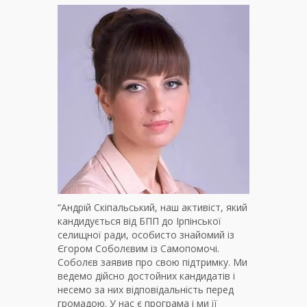
“Андрій Скіпальський, наш активіст, який
кандидується від БПП до Ірпінської
селищної ради, особисто знайомий із
Єгором Соболєвим із Самопомочі.
Соболєв заявив про свою підтримку. Ми
ведемо дійсно достойних кандидатів і
несемо за них відповідальність перед
громадою. У нас є програма і ми її