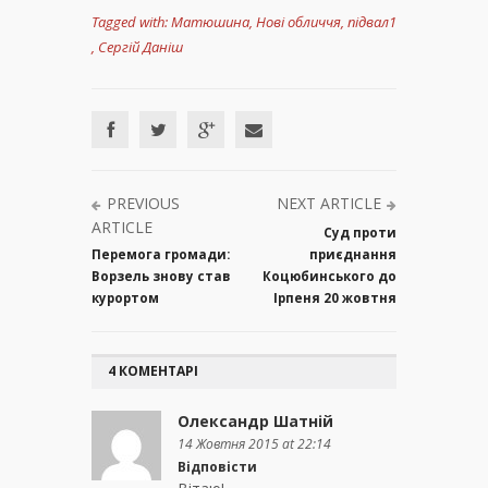
Tagged with:
Матюшина
,
Нові обличчя
,
підвал1
,
Сергій Даніш
PREVIOUS
NEXT ARTICLE
ARTICLE
Суд проти
Перемога громади:
приєднання
Ворзель знову став
Коцюбинського до
курортом
Ірпеня 20 жовтня
4 КОМЕНТАРІ
Олександр Шатній
14 Жовтня 2015 at 22:14
Відповісти