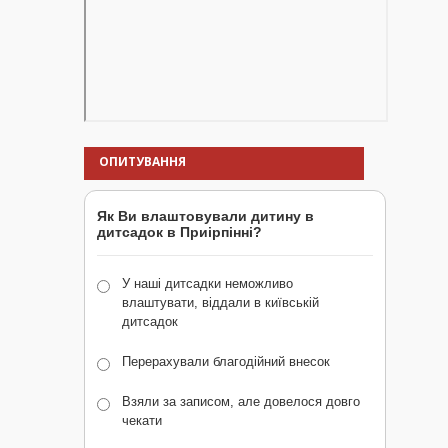
ОПИТУВАННЯ
Як Ви влаштовували дитину в
дитсадок в Приірпінні?
У наші дитсадки неможливо
влаштувати, віддали в київській
дитсадок
Перерахували благодійний внесок
Взяли за записом, але довелося довго
чекати