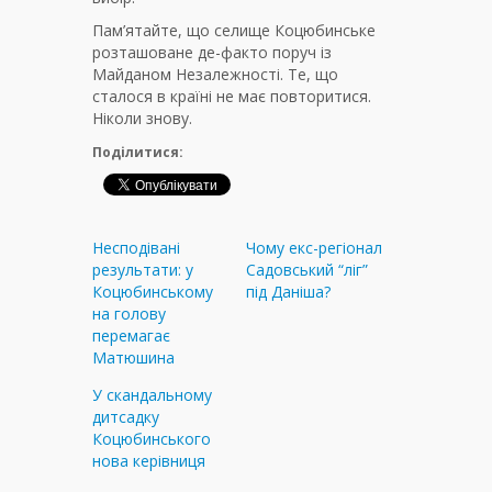
Пам’ятайте, що селище Коцюбинське
розташоване де-факто поруч із
Майданом Незалежності. Те, що
сталося в країні не має повторитися.
Ніколи знову.
Поділитися:
Несподівані
Чому екс-регіонал
результати: у
Садовський “ліг”
Коцюбинському
під Даніша?
на голову
перемагає
Матюшина
У скандальному
дитсадку
Коцюбинського
нова керівниця