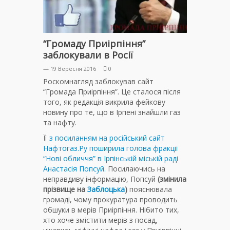
“Громаду Приірпіння”
заблокували в Росії
— 19 Вересня 2016
0
Роскомнагляд заблокував сайт
“Громада Приірпіння”. Це сталося після
того, як редакція викрила фейкову
новину про те, що в Ірпені знайшли газ
та нафту.
Її
з посиланням на російський сайт
Нафтогаз.Ру поширила голова фракції
“Нові обличчя” в Ірпінській міській раді
Анастасія Попсуй.
Посилаючись на
неправдиву інформацію, Попсуй
(змінила
прізвище на
Заблоцька
)
пояснювала
громаді, чому прокуратура проводить
обшуки в мерів Приірпіння. Нібито тих,
хто хоче змістити мерів з посад,