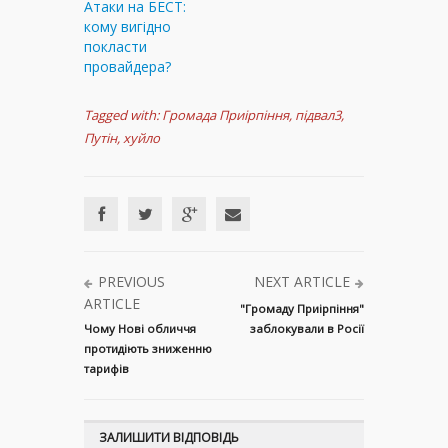
Атаки на БЕСТ:
кому вигідно
покласти
провайдера?
Tagged with:
Громада Приірпіння
,
підвал3
,
Путін
,
хуйло
PREVIOUS
NEXT ARTICLE
ARTICLE
"Громаду Приірпіння"
Чому Нові обличчя
заблокували в Росії
протидіють зниженню
тарифів
ЗАЛИШИТИ ВІДПОВІДЬ