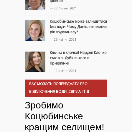
Ірпеня?
— 27 Липня 2021
Коцюбинське може залишитися
без води. Чому Даніш не платив
рік водоканалу?
— 26 Квітня 2021
Клочка в клочки! Нардеп Клочко
стає в.о. Дубінського в
Приірпінні
— 10 Квітня 2021
ВАС МОЖУТЬ ПОПЕРЕДЖАТИ ПРО
ВІДКЛЮЧЕННЯ ВОДИ, СВІТЛА І Т.Д