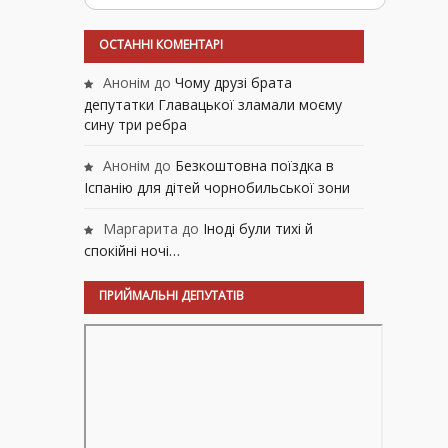
ОСТАННІ КОМЕНТАРІ
Анонім
до
Чому друзі брата
депутатки Главацької зламали моєму
сину три ребра
Анонім
до
Безкоштовна поїздка в
Іспанію для дітей чорнобильської зони
Маргарита
до
Іноді були тихі й
спокійні ночі…
ПРИЙМАЛЬНІ ДЕПУТАТІВ