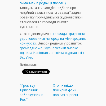
виманити в редакції пароль).
Консультанти Google подбали про
надійний захист пошти редакції задля
розвитку громадянської журналістики і
становленню громадянського
суспільства.
Статті дописувачів
“Громади Приірпіння”
удостоювалися нагород на міжнародних
конкурсах
. Внесок редакції у розвиток
громадянської журналістики високо
оцінила Національна спілка журналістів
України.
Поділитися:
"Громаду
Хто і навіщо
Приірпіння"
поширив фейк
заблокували в
про газ в Ірпені
Росії