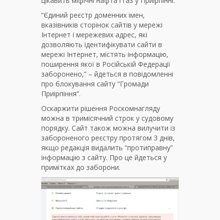
цікавить міфічні нафта і газ у Приірпінні.
“Єдиний реєстр доменних імен,
вказівників сторінок сайтів у мережі
Інтернет і мережевих адрес, які
дозволяють ідентифікувати сайти в
мережі Інтернет, містять інформацію,
поширення якої в Російській Федерації
заборонено,” – йдеться в повідомленні
про блокування сайту “Громади
Приірпіння”.
Оскаржити рішення Роскомнагляду
можна в тримісячний строк у судовому
порядку. Сайт також можна вилучити із
забороненого реєстру протягом 3 днів,
якщо редакція видалить “протиправну”
інформацію з сайту. Про це йдеться у
примітках до заборони.