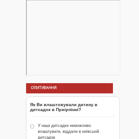
ОПИТУВАННЯ
Як Ви влаштовували дитину в
дитсадок в Приірпінні?
У наші дитсадки неможливо
влаштувати, віддали в київській
дитсадок