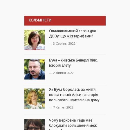
КОЛУМНІСТИ
Опалювальлний сезон для
ДОЗу: що ж із тарифами?
— 3 Серпня 2022
Буча – київське Беверлі Хілс,
історія злету
— 2 Липня 2022
Як Буча боролась за життя:
поява на світ Аліси та історія
польового шпиталю на дому
— 7 Квітня 2022
Чому Верховна Рада має
блокувати збільшення меж