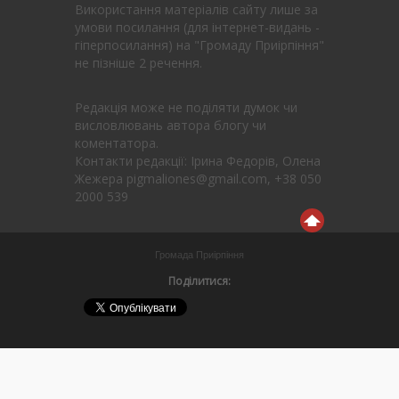
Використання матеріалів сайту лише за
умови посилання (для інтернет-видань -
гіперпосилання) на "Громаду Приірпіння"
не пізніше 2 речення.
Редакція може не поділяти думок чи
висловлювань автора блогу чи
коментатора.
Контакти редакції: Ірина Федорів, Олена
Жежера pigmaliones@gmail.com, +38 050
2000 539
Громада Приірпіння
Поділитися: