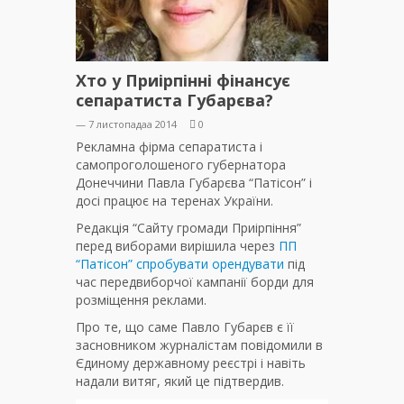
Хто у Приірпінні фінансує
сепаратиста Губарєва?
— 7 листопадаа 2014
0
Рекламна фірма сепаратиста і
самопроголошеного губернатора
Донеччини Павла Губарєва “Патісон” і
досі працює на теренах України.
Редакція “Сайту громади Приірпіння”
перед виборами вирішила через
ПП
“Патісон” спробувати орендувати
під
час передвиборчої кампанії борди для
розміщення реклами.
Про те, що саме Павло Губарєв є її
засновником журналістам повідомили в
Єдиному державному реєстрі і навіть
надали витяг, який це підтвердив.