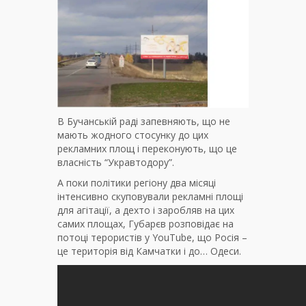
В Бучанській раді запевняють, що не
мають жодного стосунку до цих
рекламних площ і переконують, що це
власність “Укравтодору”.
А поки політики регіону два місяці
інтенсивно скуповували рекламні площі
для агітації, а дехто і заробляв на цих
самих площах, Губарєв розповідає на
потоці терористів у YouTube, що Росія –
це територія від Камчатки і до… Одеси.