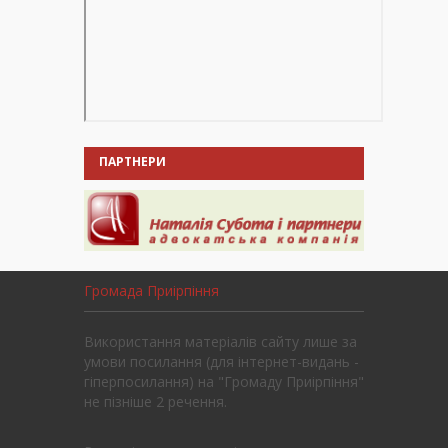
ПАРТНЕРИ
Громада Приірпіння
Використання матеріалів сайту лише за
умови посилання (для інтернет-видань -
гіперпосилання) на "Громаду Приірпіння"
не пізніше 2 речення.