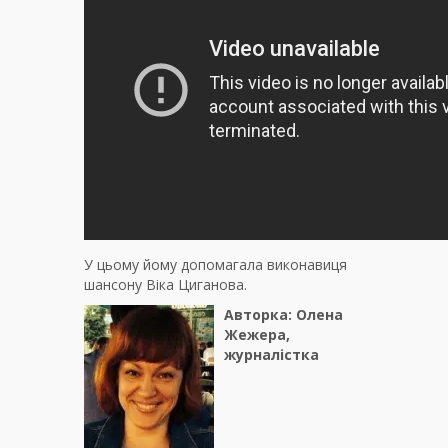
У цьому йому допомагала виконавиця
шансону Віка Циганова.
Авторка: Олена
Жежера,
журналістка