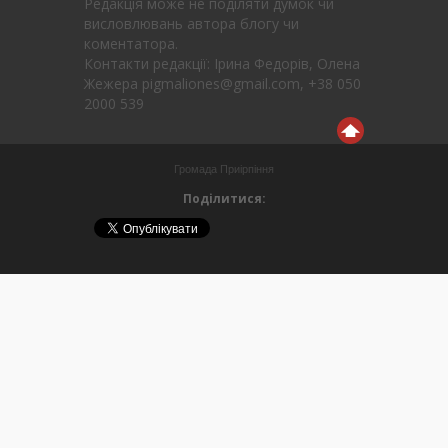
Редакція може не поділяти думок чи
висловлювань автора блогу чи
коментатора.
Контакти редакції: Ірина Федорів, Олена
Жежера pigmaliones@gmail.com, +38 050
2000 539
Громада Приірпіння
Поділитися: