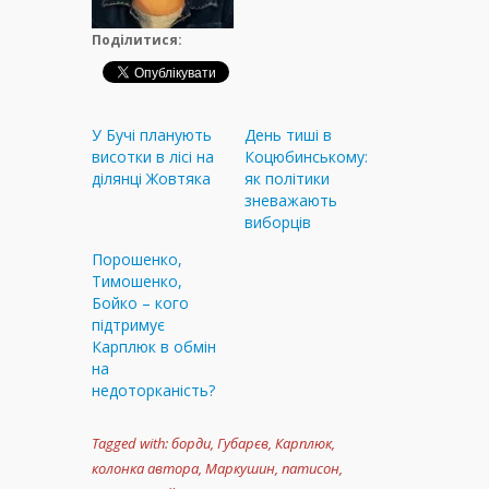
Поділитися:
У Бучі планують
День тиші в
висотки в лісі на
Коцюбинському:
ділянці Жовтяка
як політики
зневажають
виборців
Порошенко,
Тимошенко,
Бойко – кого
підтримує
Карплюк в обмін
на
недоторканість?
Tagged with:
борди
,
Губарєв
,
Карплюк
,
колонка автора
,
Маркушин
,
патисон
,