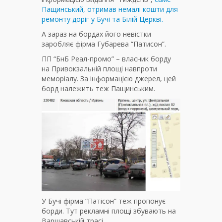
Пащинський, отримав немалі кошти для
ремонту доріг у Бучі та Білій Церкві.
А зараз на бордах його невістки
заробляє фірма Губарева “Патисон”.
ПП “БнБ Реал-промо” – власник борду
на Привокзальній площі навпроти
меморіалу. За інформацією джерел, цей
борд належить теж Пащинським.
У Бучі фірма “Патісон” теж пропонує
борди. Тут рекламні площі збувають на
Варшавській трасі.