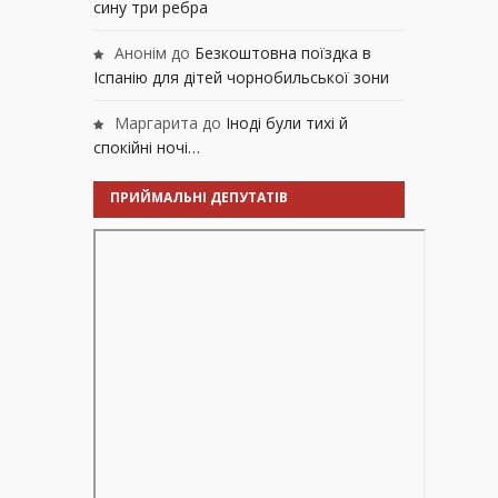
сину три ребра
Анонім
до
Безкоштовна поїздка в
Іспанію для дітей чорнобильської зони
Маргарита
до
Іноді були тихі й
спокійні ночі…
ПРИЙМАЛЬНІ ДЕПУТАТІВ