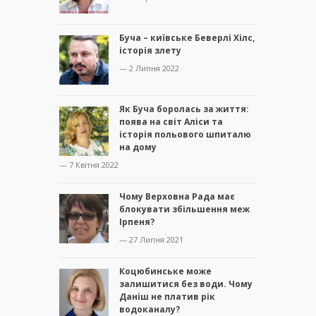
Буча – київське Беверлі Хілс,
історія злету
— 2 Липня 2022
Як Буча боролась за життя:
поява на світ Аліси та
історія польового шпиталю
на дому
— 7 Квітня 2022
Чому Верховна Рада має
блокувати збільшення меж
Ірпеня?
— 27 Липня 2021
Коцюбинське може
залишитися без води. Чому
Даніш не платив рік
водоканалу?