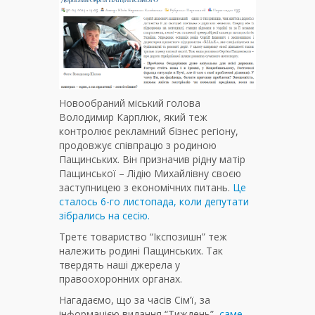
Новообраний міський голова
Володимир Карплюк, який теж
контролює рекламний бізнес регіону,
продовжує співпрацю з родиною
Пащинських. Він призначив рідну матір
Пащинської – Лідію Михайлівну своєю
заступницею з економічних питань.
Це
сталось 6-го листопада, коли депутати
зібрались на сесію.
Третє товариство “Ікспозишн” теж
належить родині Пащинських. Так
твердять наші джерела у
правоохоронних органах.
Нагадаємо, що за часів Сім’ї, за
інформацією видання “Тиждень”,
саме