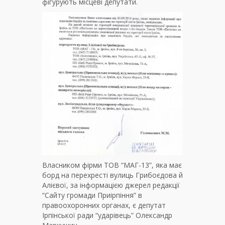
фігурують місцеві депутати.
Власником фірми ТОВ “МАГ-13”, яка має
борд на перехресті вулиць Грибоєдова й
Алієвої, за інформацією джерел редакції
“Сайту громади Приірпіння” в
правоохоронних органах, є депутат
Ірпінської ради “ударівець” Олександр