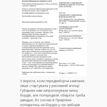
У вересні, коли передвиборча кампанія
лише стартувала у рекламній агенції
Губарєва нам запропонували низку
бордів, але попередили: обирати треба
швидше, бо охочих в Приірпінні
попіаритись на бордах у час виборів