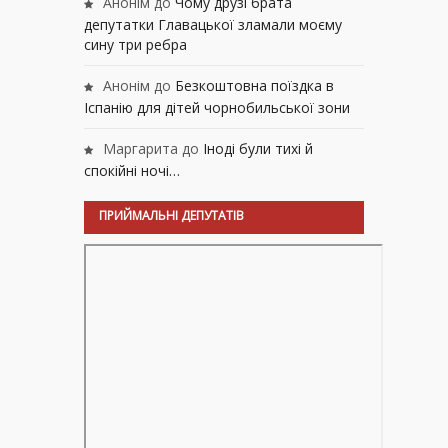
Анонім
до
Чому друзі брата
депутатки Главацької зламали моєму
сину три ребра
Анонім
до
Безкоштовна поїздка в
Іспанію для дітей чорнобильської зони
Маргарита
до
Іноді були тихі й
спокійні ночі…
ПРИЙМАЛЬНІ ДЕПУТАТІВ