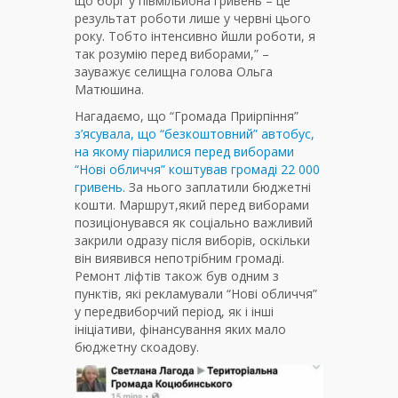
що борг у півмільйона гривень – це
результат роботи лише у червні цього
року. Тобто інтенсивно йшли роботи, я
так розумію перед виборами,” –
зауважує селищна голова Ольга
Матюшина.
Нагадаємо, що “Громада Приірпіння”
з’ясувала, що “безкоштовний” автобус,
на якому піарилися перед виборами
“Нові обличчя” коштував громаді 22 000
гривень
. За нього заплатили бюджетні
кошти. Маршрут,який перед виборами
позиціонувався як соціально важливий
закрили одразу після виборів, оскільки
він виявився непотрібним громаді.
Ремонт ліфтів також був одним з
пунктів, які рекламували “Нові обличчя”
у передвиборчий період, як і інші
ініціативи, фінансування яких мало
бюджетну скоадову.