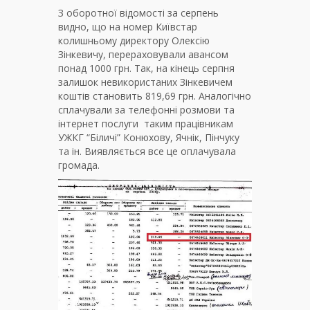
З оборотної відомості за серпень
видно, що на номер Київстар
колишньому директору Олексію
Зінкевичу, перераховували авансом
понад 1000 грн. Так, на кінець серпня
залишок невикористаних Зінкевичем
коштів становить 819,69 грн. Аналогічно
сплачували за телефонні розмови та
інтернет послуги таким працівникам
УЖКГ “Біличі” Конюхову, Ячнік, Пінчуку
та ін. Виявляється все це оплачувала
громада.