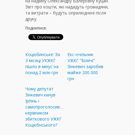
на надійну Олександру Валеріївну Куцан.
Звіт про кошти, які нададуть громадяни,
та витрати – будуть оприлюднені після
друку.
Поділитися:
Коцюбинське: За
Екс-очільник
3 місяці УКЖКГ
УЖКГ “Біличі”
пішло в мінус на
Зінкевич заробив
понад 2 млн грн
майже 200 000
грн
Чому депутат
Зінкевич кинув
Ірпінь і
самопроголосився
керівником
збиткового УЖКГ
Коцюбнського?