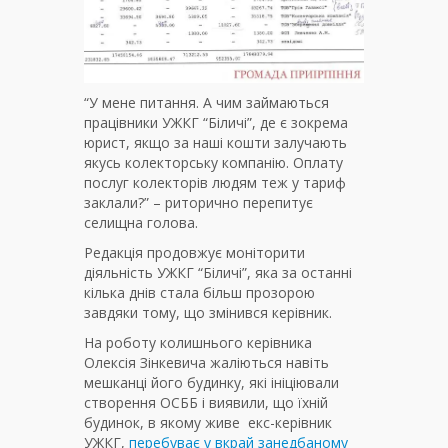
“У мене питання. А чим займаються
працівники УЖКГ “Біличі”, де є зокрема
юрист, якщо за наші кошти залучають
якусь колекторську компанію. Оплату
послуг колекторів людям теж у тариф
заклали?” – риторично перепитує
селищна голова.
Редакція продовжує моніторити
діяльність УЖКГ “Біличі”, яка за останні
кілька днів стала більш прозорою
завдяки тому, що змінився керівник.
На роботу колишнього керівника
Олексія Зінкевича жаліються навіть
мешканці його будинку, які ініціювали
створення ОСББ і виявили, що їхній
будинок, в якому живе екс-керівник
УЖКГ,
перебуває у вкрай занедбаному