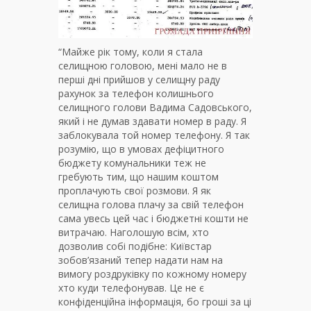
“Майже рік тому, коли я стала
селищною головою, мені мало не в
перші дні прийшов у селищну раду
рахунок за телефон колишнього
селищного голови Вадима Садовського,
який і не думав здавати номер в раду. Я
заблокувала той номер телефону. Я так
розумію, що в умовах дефіцитного
бюджету комунальники теж не
гребують тим, що нашим коштом
проплачують свої розмови. Я як
селищна голова плачу за свій телефон
сама увесь цей час і бюджетні кошти не
витрачаю. Наголошую всім, хто
дозволив собі подібне: Київстар
зобов’язаний тепер надати нам на
вимогу роздруківку по кожному номеру
хто куди телефонував. Це не є
конфіденційна інформація, бо гроші за ці