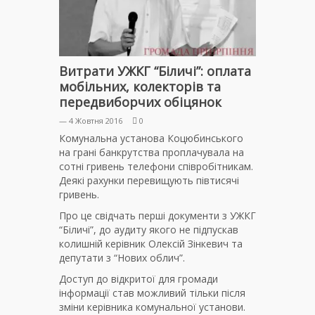
Витрати УЖКГ “Біличі”: оплата
мобільних, колекторів та
передвиборчих обіцянок
— 4 Жовтня 2016
0
Комунальна установа Коцюбинського
на грані банкрутства проплачувала на
сотні гривень телефони співробітникам.
Деякі рахунки перевищують півтисячі
гривень.
Про це свідчать перші документи з УЖКГ
“Біличі”, до аудиту якого не підпускав
колишній керівник Олексій Зінкевич та
депутати з “Нових облич”.
Доступ до відкритої для громади
інформації став можливий тільки після
зміни керівника комунальної установи.