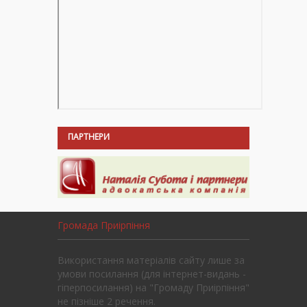
ПАРТНЕРИ
Громада Приірпіння
Використання матеріалів сайту лише за
умови посилання (для інтернет-видань -
гіперпосилання) на "Громаду Приірпіння"
не пізніше 2 речення.