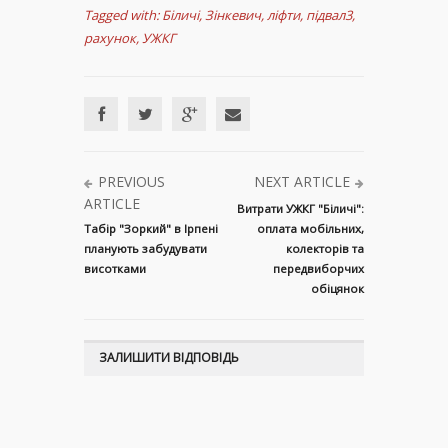
Tagged with:
Біличі
,
Зінкевич
,
ліфти
,
підвал3
,
рахунок
,
УЖКГ
PREVIOUS
NEXT ARTICLE
ARTICLE
Витрати УЖКГ "Біличі":
Табір "Зоркий" в Ірпені
оплата мобільних,
планують забудувати
колекторів та
висотками
передвиборчих
обіцянок
ЗАЛИШИТИ ВІДПОВІДЬ