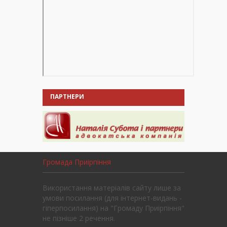
ПАРТНЕРИ
Громада Приірпіння
Використання матеріалів сайту лише за
умови посилання (для інтернет-видань -
гіперпосилання) на "Громаду Приірпіння"
не пізніше 2 речення.