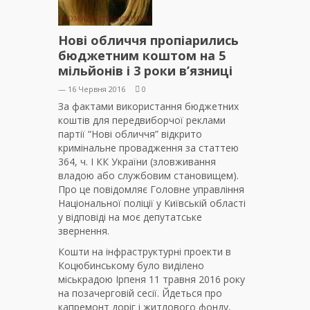
Нові обличчя пропіарились
бюджетним коштом на 5
мільйонів і 3 роки в’язниці
— 16 Червня 2016
0
За фактами використання бюджетних
коштів для передвиборчої реклами
партії “Нові обличчя” відкрито
кримінальне провадження за статтею
364, ч. І КК України (зловживання
владою або службовим становищем).
Про це повідомляє Головне управління
Національної поліції у Київській області
у відповіді на моє депутатське
звернення.
Кошти на інфраструктурні проекти в
Коцюбинському було виділено
міськра
дою Ірпеня 11 травня 2016 року
на позачерговій сесії. Йдеться про
капремонт доріг і житлового фонду,