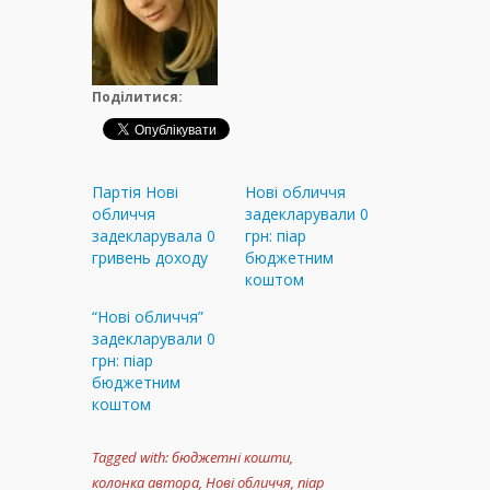
Поділитися:
Партія Нові
Нові обличчя
обличчя
задекларували 0
задекларувала 0
грн: піар
гривень доходу
бюджетним
коштом
“Нові обличчя”
задекларували 0
грн: піар
бюджетним
коштом
Tagged with:
бюджетні кошти
,
колонка автора
,
Нові обличчя
,
піар