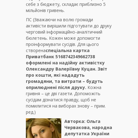
себе з бюджету, складає приблизно 5
мільйонів гривень.
ПС (Зважаючи на волю громади
активісти вирішили підготувати до друку
черговий інформаційно-аналітичний
бюлетень. Кожен може допомогти
проінформувати сусідів. Для цього
створена
спеціальна картка
Приватбанк 5168742349662738
оформлені на надійну активістку
Олександру Валеріївну Куцан. Звіт
про кошти, які нададуть
громадяни, та витрати – будуть
оприлюднені після друку.
Кожна
гривня – це дві газети. Допоможіть
сусідам дізнатися правду, щоб не
помилитися на виборах знову – прим.
ред.)
Авторка: Ольга
Червакова, народна
депутатка України