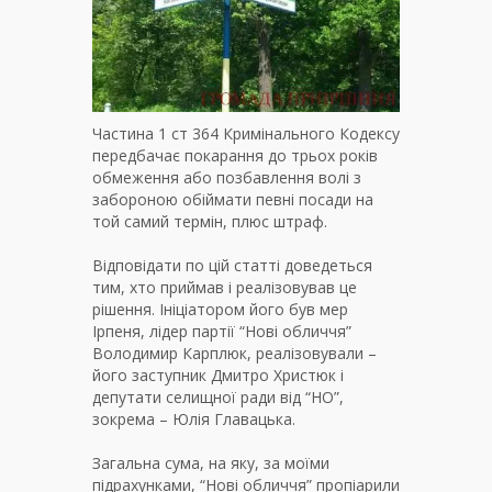
Частина 1 ст 364 Кримінального Кодексу
передбачає покарання до трьох років
обмеження або позбавлення волі з
забороною обіймати певні посади на
той самий термін, плюс штраф.
Відповідати по цій статті доведеться
тим, хто приймав і реалізовував це
рішення. Ініціатором його був мер
Ірпеня, лідер партії “Нові обличчя”
Володимир Карплюк, реалізовували –
його заступник Дмитро Христюк і
депутати селищної ради від “НО”,
зокрема – Юлія Главацька.
Загальна сума, на яку, за моїми
підрахунками, “Нові обличчя” пропіарили