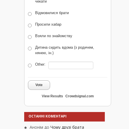
чекати
Відмовилися брати
Просили хабар
Взяли по знайомству
Дитина сидить вдома (з родичем,
нянею, ін.)
Other:
Vote
View Results
Crowdsignal.com
ОСТАННІ КОМЕНТАРІ
Анонім
до
Чому друзі брата