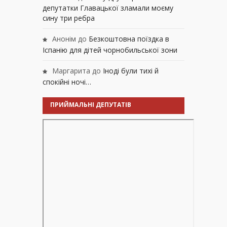
депутатки Главацької зламали моєму
сину три ребра
Анонім
до
Безкоштовна поїздка в
Іспанію для дітей чорнобильської зони
Маргарита
до
Іноді були тихі й
спокійні ночі…
ПРИЙМАЛЬНІ ДЕПУТАТІВ