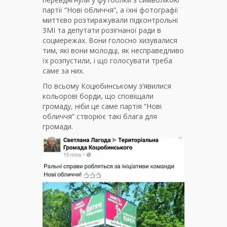
партії “Нові обличчя”, а їхні фотографії
миттєво розтиражували підконтрольні
ЗМІ та депутати розігнаної ради в
соцмережах. Вони голосно хизувалися
тим, які вони молодці, як несправедливо
їх розпустили, і що голосувати треба
саме за них.
По всьому Коцюбинському з’явилися
кольорові борди, що сповіщали
громаду, ніби це саме партія “Нові
обличчя” створює такі блага для
громади.