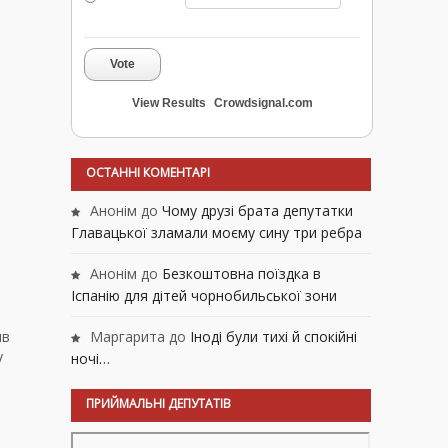
Vote
View Results
Crowdsignal.com
ОСТАННІ КОМЕНТАРІ
Анонім
до
Чому друзі брата депутатки
Главацької зламали моєму сину три ребра
Анонім
до
Безкоштовна поїздка в
Іспанію для дітей чорнобильської зони
ив
Маргарита
до
Іноді були тихі й спокійні
у
ночі…
ПРИЙМАЛЬНІ ДЕПУТАТІВ