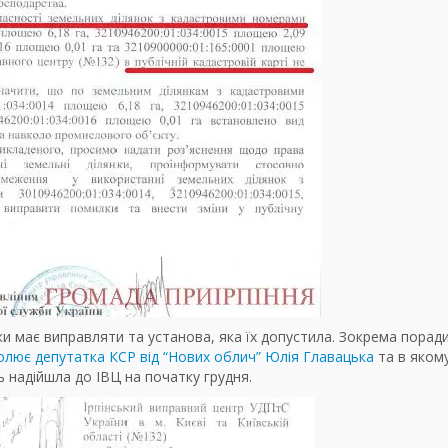
и має виправляти та установа, яка їх допустила. Зокрема порад
олює депутатка КСР від “Нових облич” Юлія Главацька
та в яком
 надійшла до ІВЦ на початку грудня.