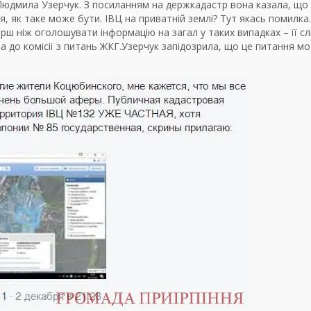
Людмила Узерчук. З посиланням на держкадастр вона казала, що
, як таке може бути. ІВЦ на приватній землі? Тут якась помилка.
рш ніж оголошувати інформацію на загал у таких випадках – її сл
а до комісії з питань ЖКГ.
Узерчук запідозрила, що це питання м