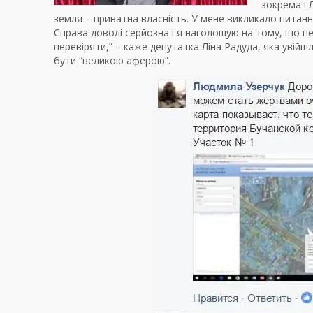
зокрема і 
земля – приватна власність. У мене викликало питання
Справа доволі серйозна і я наголошую на тому, що пе
перевіряти,” – каже депутатка Ліна Радуда, яка увійшл
бути “великою аферою”.