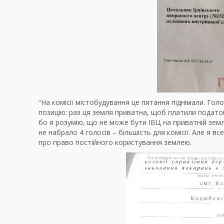
“На комісії містобудування це питання піднімали. Го
позицію: раз ця земля приватна, щоб платили подато
бо я розумію, що не може бути ІВЦ на приватній земл
не набрало 4 голосів – більшість для комісії. Але я в
про право постійного користування землею.