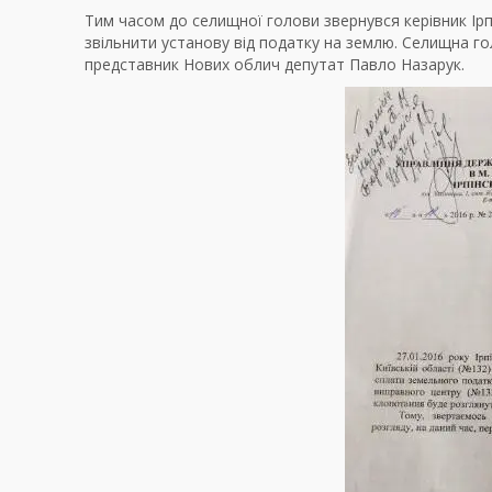
Тим часом до селищної голови звернувся керівник Ір
звільнити установу від податку на землю. Селищна го
представник Нових облич депутат Павло Назарук.