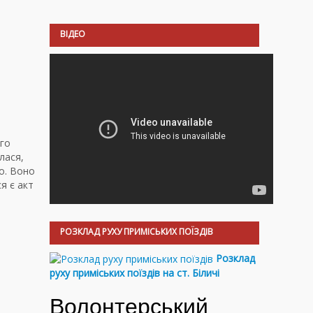
ВІДЕО
ого
лася,
о. Воно
я є акт
РОЗКЛАД РУХУ ПРИМІСЬКИХ ПОЇЗДІВ
Розклад
руху приміських поїздів на ст. Біличі