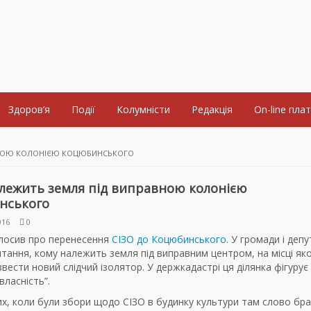
Здоров’я
Події
Колумністи
Редакція
On-line пла
ВНОЮ КОЛОНІЄЮ КОЦЮБИНСЬКОГО
лежить земля під виправною колонією
нського
016
0
глосив про перенесення
СІЗО до Коцюбинського
. У громади і депу
тання, кому належить земля під виправним центром, на місці як
вести новий слідчий ізолятор. У держкадастрі ця ділянка фігурує
власність”.
их, коли були збори щодо СІЗО в будинку культури там слово бр