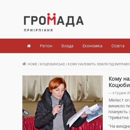
Громада Приірпіння
Регіон
Влада
Економіка
Освіта
HOME
/
КОЦЮБИНСЬКЕ
/
КОМУ НАЛЕЖИТЬ ЗЕМЛЯ ПІД ВИПРА
Кому на
Коцюби
— 6 Грудня 2
Мін’юст о
виникло пи
планують з
“приватна 
“На вихідн