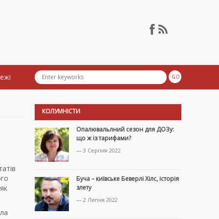
тежі
КОЛУМНІСТИ
Опалювальлний сезон для ДОЗу:
що ж із тарифами?
— 3 Серпня 2022
татів
ого
Буча – київське Беверлі Хілс, історія
 як
злету
— 2 Липня 2022
ала