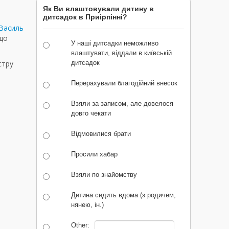
Як Ви влаштовували дитину в
дитсадок в Приірпінні?
Василь
 до
У наші дитсадки неможливо
влаштувати, віддали в київській
стру
дитсадок
Перерахували благодійний внесок
Взяли за записом, але довелося
довго чекати
Відмовилися брати
Просили хабар
Взяли по знайомству
Дитина сидить вдома (з родичем,
нянею, ін.)
Other: