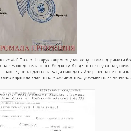
лова комісії Павло Назарук запропонував депутатам підтримати й
к на землю до селищного бюджету. Я під час голосування утрима
і. Інакше доволі дивна ситуація виходить. Але рішення не пройшл
се одно вирішила знайти по можливості всі документи. Як виявилос