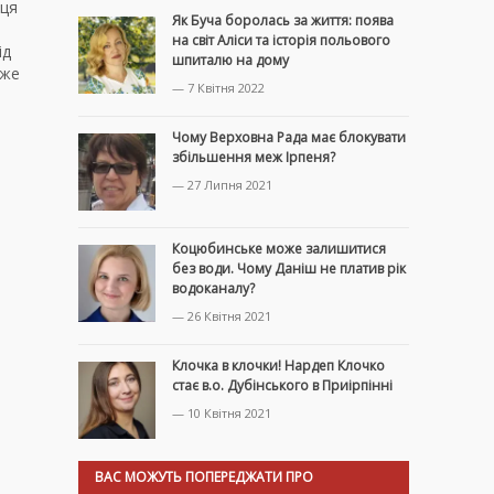
 ця
Як Буча боролась за життя: поява
на світ Аліси та історія польового
ід
шпиталю на дому
оже
— 7 Квітня 2022
Чому Верховна Рада має блокувати
збільшення меж Ірпеня?
— 27 Липня 2021
Коцюбинське може залишитися
без води. Чому Даніш не платив рік
водоканалу?
— 26 Квітня 2021
Клочка в клочки! Нардеп Клочко
стає в.о. Дубінського в Приірпінні
— 10 Квітня 2021
ВАС МОЖУТЬ ПОПЕРЕДЖАТИ ПРО