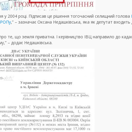
 у 2004 році. Підписав це рішення тогочасний селищний голова
УКРОПу
,” – зазначає Оксана Недашківська, яка як депутат входить
про те, що земля приватна. І керівництво ІВЦ направило до када
у,” – додає Недашківська.