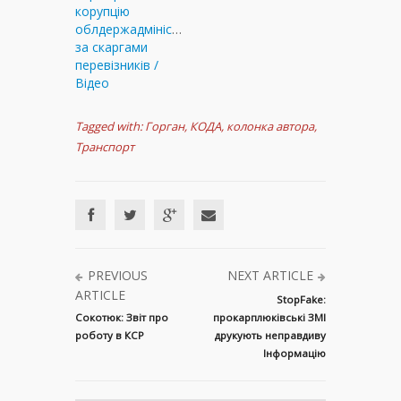
корупцію
облдержадміністрацію
за скаргами
перевізників /
Відео
Tagged with:
Горган
,
КОДА
,
колонка автора
,
Транспорт
PREVIOUS
NEXT ARTICLE
ARTICLE
StopFake:
Сокотюк: Звіт про
прокарплюківські ЗМІ
роботу в КСР
друкують неправдиву
Інформацію