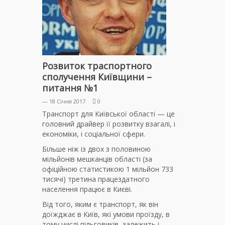
Розвиток траспортного
сполучення Київщини –
питання №1
— 18 Січня 2017
0
Транспорт для Київської області — це
головний драйвер її розвитку взагалі, і
економіки, і соціальної сфери.
Більше ніж із двох з половиною
мільйонів мешканців області (за
офіційною статистикою 1 мільйон 733
тисячі) третина працездатного
населення працює в Києві.
Від того, яким є транспорт, як він
доїжджає в Київ, які умови проїзду, в
тому числі пільговиків, залежить і