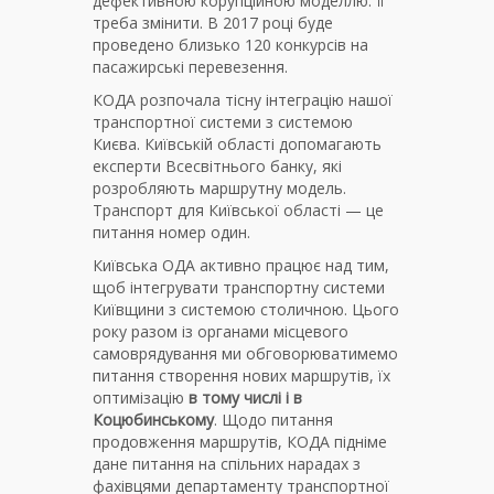
дефективною корупційною моделлю. Її
треба змінити. В 2017 році буде
проведено близько 120 конкурсів на
пасажирські перевезення.
КОДА розпочала тісну інтеграцію нашої
транспортної системи з системою
Києва. Київській області допомагають
експерти Всесвітнього банку, які
розробляють маршрутну модель.
Транспорт для Київської області — це
питання номер один.
Київська ОДА активно працює над тим,
щоб інтегрувати транспортну системи
Київщини з системою столичною. Цього
року разом із органами місцевого
самоврядування ми обговорюватимемо
питання створення нових маршрутів, їх
оптимізацію
в тому числі і в
Коцюбинському
. Щодо питання
продовження маршрутів, КОДА підніме
дане питання на спільних нарадах з
фахівцями департаменту транспортної