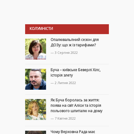
КОЛУМНІСТИ
Опалювальлний сезон для
ДОЗу: що ж із тарифами?
— 3 Серпня 2022
Буча – київське Беверлі Хілс,
історія злету
— 2 Липня 2022
Як Буча боролась за життя:
поява на світ Аліси та історія
польового шпиталю на дому
— 7 Квітня 2022
Чому Верховна Рада має