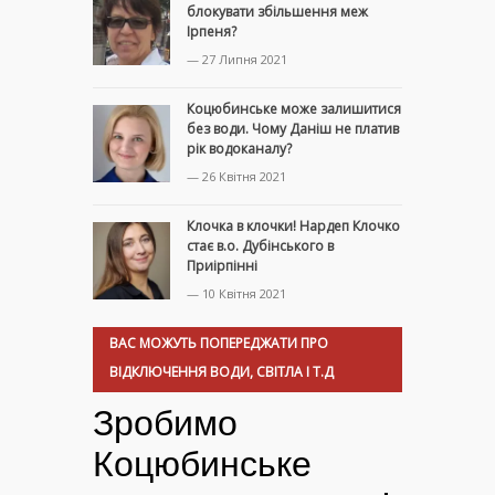
блокувати збільшення меж
Ірпеня?
— 27 Липня 2021
Коцюбинське може залишитися
без води. Чому Даніш не платив
рік водоканалу?
— 26 Квітня 2021
Клочка в клочки! Нардеп Клочко
стає в.о. Дубінського в
Приірпінні
— 10 Квітня 2021
ВАС МОЖУТЬ ПОПЕРЕДЖАТИ ПРО
ВІДКЛЮЧЕННЯ ВОДИ, СВІТЛА І Т.Д