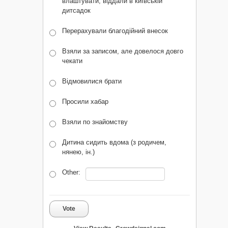
влаштувати, віддали в київській
дитсадок
Перерахували благодійний внесок
Взяли за записом, але довелося довго
чекати
Відмовилися брати
Просили хабар
Взяли по знайомству
Дитина сидить вдома (з родичем,
нянею, ін.)
Other:
Vote