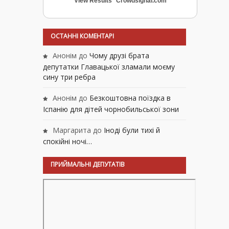
View Results
Crowdsignal.com
ОСТАННІ КОМЕНТАРІ
Анонім
до
Чому друзі брата
депутатки Главацької зламали моєму
сину три ребра
Анонім
до
Безкоштовна поїздка в
Іспанію для дітей чорнобильської зони
Маргарита
до
Іноді були тихі й
спокійні ночі…
ПРИЙМАЛЬНІ ДЕПУТАТІВ