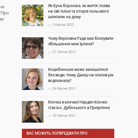
Як Буча боролась за життя: поява
ня
на світ Аліси та історія польового
 “Про
шпиталю на дому
ме
— 7 Квітня 2022
Чому Верховна Рада має блокувати
збільшення меж Ірпеня?
— 27 Липня 2021
Коцюбинське може залишитися
без води. Чому Даніш не платив рік
водоканалу?
— 26 Квітня 2021
Клочка в клочки! Нардеп Клочко
стає в.о. Дубінського в Приірпінні
— 10 Квітня 2021
ВАС МОЖУТЬ ПОПЕРЕДЖАТИ ПРО