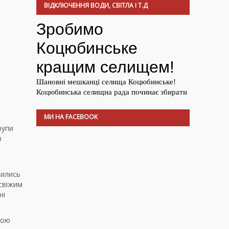
ВІДКЛЮЧЕННЯ ВОДИ, СВІТЛА І Т.Д
МИ НА FACEBOOK
рупи
з
шились
свіжим
ні
ьою