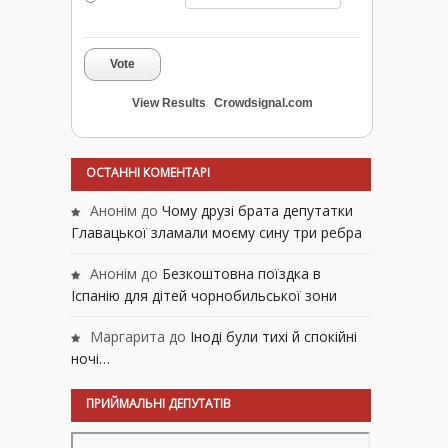
Vote
View Results
Crowdsignal.com
ОСТАННІ КОМЕНТАРІ
Анонім
до
Чому друзі брата депутатки
Главацької зламали моєму сину три ребра
Анонім
до
Безкоштовна поїздка в
Іспанію для дітей чорнобильської зони
Маргарита
до
Іноді були тихі й спокійні
ночі…
ПРИЙМАЛЬНІ ДЕПУТАТІВ