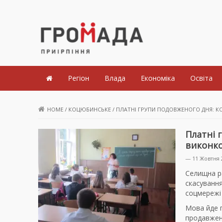
Громада Приірпіння
Регіон
Влада
Економіка
Освіта
HOME
/
КОЦЮБИНСЬКЕ
/
ПЛАТНІ ГРУПИ ПОДОВЖЕНОГО ДНЯ: 
Платні 
виконко
— 11 Жовтня 
Селищна р
скасування
соцмережі
Мова йде п
продавжено