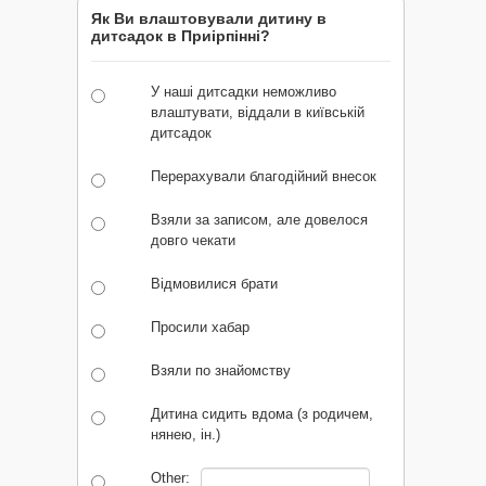
Як Ви влаштовували дитину в
дитсадок в Приірпінні?
У наші дитсадки неможливо
влаштувати, віддали в київській
дитсадок
Перерахували благодійний внесок
Взяли за записом, але довелося
довго чекати
Відмовилися брати
Просили хабар
Взяли по знайомству
Дитина сидить вдома (з родичем,
нянею, ін.)
Other: