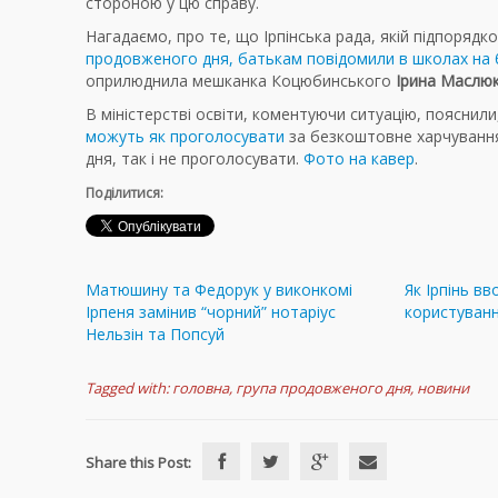
стороною у цю справу.
Нагадаємо, про те, що Ірпінська рада, якій підпоря
продовженого дня, батькам повідомили в школах на 
оприлюднила мешканка Коцюбинського
Ірина Маслю
В міністерстві освіти, коментуючи ситуацію, пояснил
можуть як проголосувати
за безкоштовне харчування
дня, так і не проголосувати.
Фото на кавер
.
Поділитися:
Матюшину та Федорук у виконкомі
Як Ірпінь вв
Ірпеня замінив “чорний” нотаріус
користуван
Нельзін та Попсуй
Tagged with:
головна
,
група продовженого дня
,
новини
Share this Post: