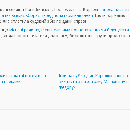
дковані селища Коцюбинське, Гостомель та Ворзель,
ввела платні 
батьківських зборах перед початком навчання
. Цю інформацію
к
, яка сплатила судовий збір по даній справі.
и, що
місцеві ради наділені великими повноваженнями й депутати
, додаткового вчителя для класу, безкоштовні групи продовже
одить платні послуги за
Ігри на публіку: як Карплюк захотів
ня парками
викинути з виконкому Матюшину і
Федорук