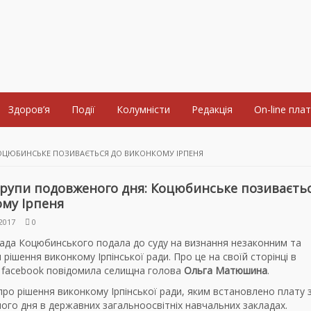
Здоров’я
Події
Колумністи
Редакція
On-line пла
КОЦЮБИНСЬКЕ ПОЗИВАЄТЬСЯ ДО ВИКОНКОМУ ІРПЕНЯ
групи подовженого дня: Коцюбинське позиваєтьс
му Ірпеня
2017
0
ада Коцюбинського подала до суду на визнання незаконним та
 рішення виконкому Ірпінської ради. Про це на своїй сторінці в
 facebook повідомила селищна голова
Ольга Матюшина
.
ро рішення виконкому Ірпінської ради, яким встановлено плату 
го дня в державних загальноосвітніх навчальних закладах.