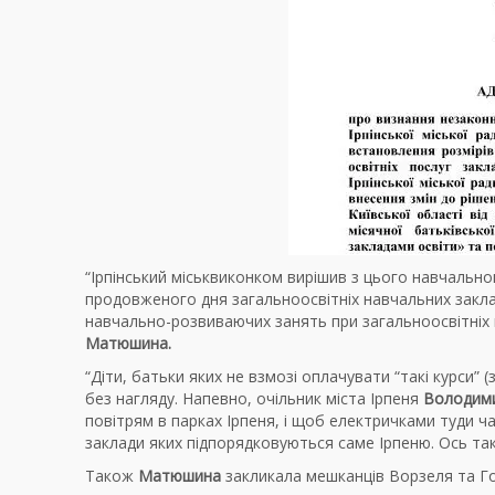
“Ірпінський міськвиконком вирішив з цього навчально
продовженого дня загальноосвітніх навчальних заклад
навчально-розвиваючих занять при загальноосвітніх н
Матюшина.
“Діти, батьки яких не взмозі оплачувати “такі курси”
без нагляду. Напевно, очільник міста Ірпеня
Володим
повітрям в парках Ірпеня, і щоб електричками туди ч
заклади яких підпорядковуються саме Ірпеню. Ось така 
Також
Матюшина
закликала мешканців Ворзеля та Го