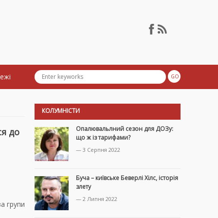
тежі
КОЛУМНІСТИ
Опалювальлний сезон для ДОЗу:
я до
що ж із тарифами?
— 3 Серпня 2022
Буча – київське Беверлі Хілс, історія
злету
— 2 Липня 2022
за групи