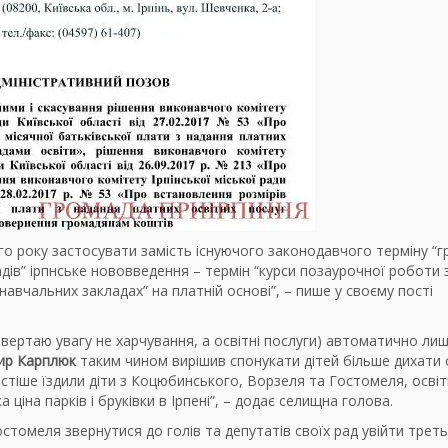
го року застосувати замість існуючого законодавчого терміну “г
ів” ірпнське нововведення – термін “курси позаурочної роботи 
авчальних закладах” на платній основі”, – пише у своєму пості
 (звертаю увагу не харчування, а освітні послуги) автоматично ли
ир Карплюк
таким чином вирішив спонукати дітей більше дихати 
астіше їздили діти з Коцюбинського, Ворзеля та Гостомеля, освіт
ціна парків і бруківки в Ірпені”, – додає селищна голова.
стомеля звернутися до голів та депутатів своїх рад увійти трет