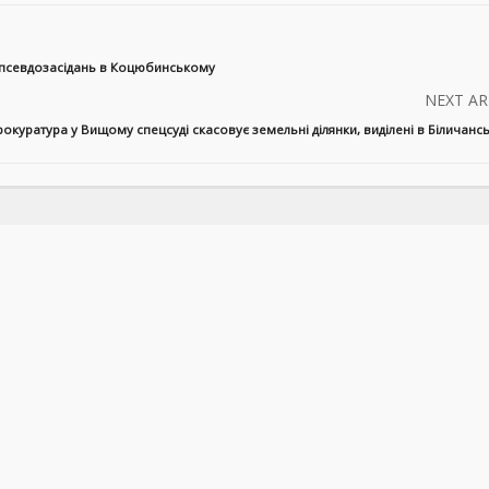
 псевдозасідань в Коцюбинському
NEXT AR
окуратура у Вищому спецсуді скасовує земельні ділянки, виділені в Біличансь