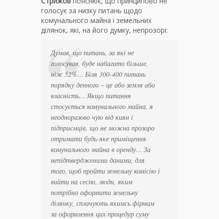
Стрижов
пояснює, що принципово не
голосує за низку питань щодо
комунального майна і земельних
ділянок, які, на його думку, непрозорі:
Думав, що питань, за які не
голосував, буде набагато більше,
ніж 52%… Біля 300-400 питань
порядку денного – це або земля або
власність… Якщо питання
стосується комунального майна, я
неодноразово чую від киян і
підприємців, що не можна прозоро
отримати будь-яке приміщення
комунального майна в оренду… За
непідтвердженими даними, для
того, щоб пройти земельну комісію і
вийти на сесію, люди, яким
потрібно оформити земельну
ділянку, сплачують якимсь фірмам
за оформлення цих процедур суму