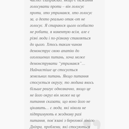
голосувати проти – він голосує
проти, хто утримався, хто голосує
за, а дехто реально отак-от не
голосує. Я стараюся цього особисто
не робити, я коментую всім, але є
різні люди і по-різному ставляться
до цього. Хтось таким чином
демонструє свою апатію до
оголошених питань, хоча може
демонструвати “утримався”…
Найчастіше це стосується
земельних питань. Якщо питання
стосується округу, то людина якось
більше реагує однозначно, якщо це
не його округ він може на це
питання сказати, що воно його не
цікавить… є люди, які ніколи не
підтримують в жодному разі
питання, пов’язані з берегової лінією
Дніпра, проблеми, які стосуються