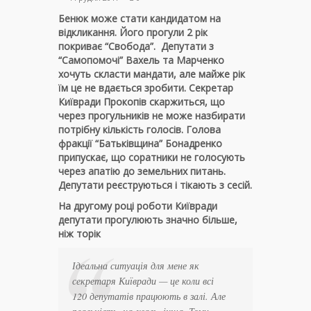
Бенюк може стати кандидатом на
відкликання. Його прогули 2 рік
покриває “Свобода”. Депутати з
“Самопомочі” Вахель та Марченко
хочуть скласти мандати, але майже рік
їм це не вдається зробити.
Секретар
Київради Прокопів скаржиться, що
через прогульників не може назбирати
потрібну кількість голосів. Голова
фракції “Батьківщина” Бонадренко
припускає, що соратники не голосують
через апатію до земельних питань.
Депутати реєструються і тікають з сесій.
На другому році роботи Київради
депутати прогулюють значно більше,
ніж торік
Ідеальна ситуація для мене як
секретаря Київради — це коли всі
120 депутатів працюють в залі. Але