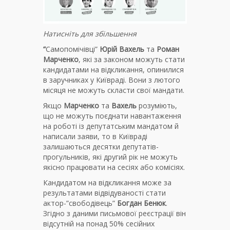
Натисніть для збільшення
“
Самопомічівці”
Юрій Вахель
та
Роман
Марченко
, які за законом можуть стати
кандидатами на відкликання, опинилися
в заручниках у Київраді. Вони з лютого
місяця не можуть скласти свої мандати.
Якщо
Марченко
та
Вахель
розуміють,
що не можуть поєднати навантаження
на роботі із депутатським мандатом й
написали заяви, то в Київраді
залишаються десятки депутатів-
прогульників, які другий рік не можуть
якісно працювати на сесіях або комісіях.
Кандидатом на відкликання може за
результатами відвідуваності стати
актор-”свободівець”
Богдан Бенюк
.
Згідно з даними письмової реєстрації він
відсутній на понад 50% сесійних