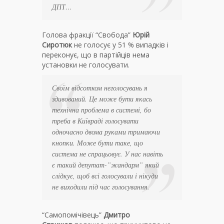
ДПТ…
Голова фракції “Свобода”
Юрій
Сиротюк
не голосує у 51 % випадків і
переконує, що в партійців нема
установки не голосувати.
Своїм відсотком неголосувань я
здивований. Це може бути якась
технічна проблема в системі, бо
треба в Київраді голосувати
одночасно двома руками тримаючи
кнопки. Може бути таке, що
система не спрацьовує. У нас навіть
є такий депутат-”жандарм” який
слідкує, щоб всі голосували і нікуди
не виходили під час голосування.
“Самопомічівець”
Дмитро