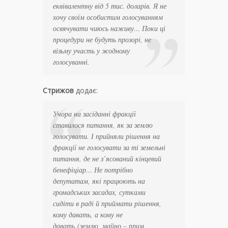
еквівалентну від 5 тис. доларів. Я не
хочу своїм особистим голосуванням
освячувати чиюсь наживу… Поки ці
процедури не будуть прозорі, не
візьму участь у жодному
голосуванні.
Стрижов
додає:
Учора на засіданні фракції
ставилося питання, як за землю
голосувати. І прийняли рішення на
фракції не голосувати за ті земельні
питання, де не з’ясований кінцевий
бенефіціар… Не потрібно
депутатам, які працюють на
громадських засадах, сутками
сидіти в раді й приймати рішення,
кому давать, а кому не
давать
(землю, майно – прим.