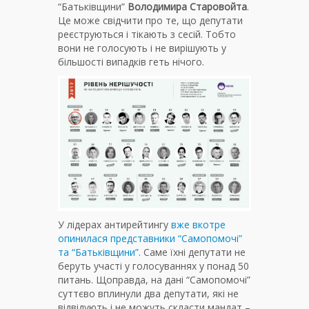
“Батьківщини”
Володимира
Старовойта
.
Це може свідчити про те, що депутати
реєструються і тікають з сесій. Тобто
вони не голосують і не вирішують у
більшості випадків геть нічого.
У лідерах антирейтингу
вже вкотре
опинилася представники “Самопомочі”
та “Батьківщини”
. Саме їхні депутати не
беруть участі у голосуваннях у понад 50
питань. Щоправда, на дані “Самопомочі”
суттєво вплинули два депутати, які не
відвідують і не можуть скласти мандат –