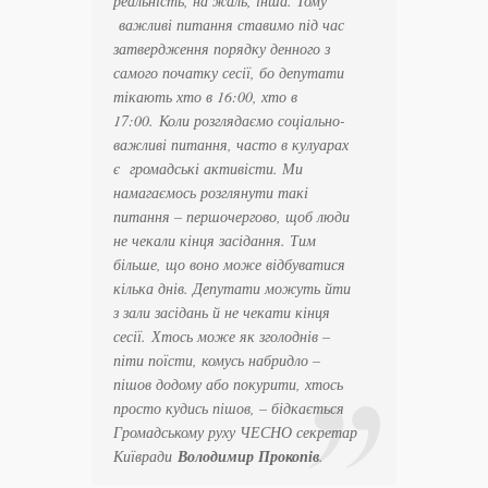
реальність, на жаль, інша. Тому
важливі питання ставимо під час
затвердження порядку денного з
самого початку сесії, бо депутати
тікають хто в 16:00, хто в
17:00. Коли розглядаємо соціально-
важливі питання, часто в кулуарах
є громадські активісти. Ми
намагаємось розглянути такі
питання – першочергово, щоб люди
не чекали кінця засідання. Тим
більше, що воно може відбуватися
кілька днів. Депутати можуть йти
з зали засідань й не чекати кінця
сесії.
Хтось може як зголоднів –
піти поїсти, комусь набридло –
пішов додому або покурити, хтось
просто кудись пішов
, – бідкається
Громадському руху ЧЕСНО секретар
Київради
Володимир Прокопів
.