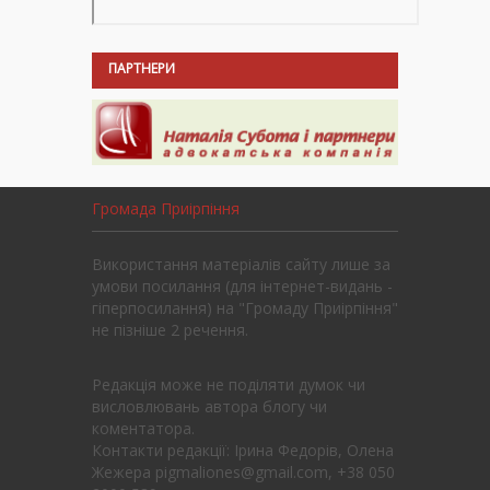
ПАРТНЕРИ
Громада Приірпіння
Використання матеріалів сайту лише за
умови посилання (для інтернет-видань -
гіперпосилання) на "Громаду Приірпіння"
не пізніше 2 речення.
Редакція може не поділяти думок чи
висловлювань автора блогу чи
коментатора.
Контакти редакції: Ірина Федорів, Олена
Жежера pigmaliones@gmail.com, +38 050