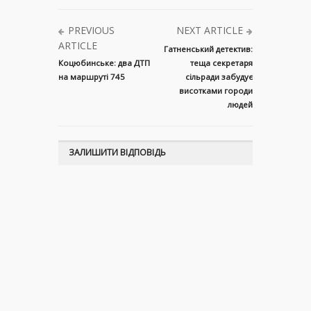
PREVIOUS
NEXT ARTICLE
ARTICLE
Гатненський детектив:
Коцюбинське: два ДТП
теща секретаря
на маршруті 745
сільради забудує
висотками городи
людей
ЗАЛИШИТИ ВІДПОВІДЬ