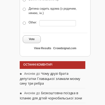
Дитина сидить вдома (з родичем,
нянею, ін.)
Other:
Vote
View Results
Crowdsignal.com
ОСТАННІ КОМЕНТАРІ
Анонім
до
Чому друзі брата
депутатки Главацької зламали моєму
сину три ребра
Анонім
до
Безкоштовна поїздка в
Іспанію для дітей чорнобильської зони