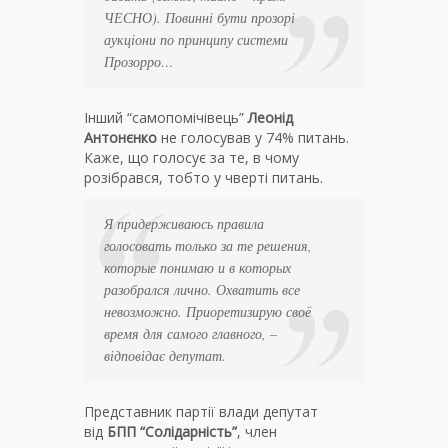
ЧЕСНО)
. Повинні бути прозорі
аукціони по принципу системи
Прозорро…
Інший “самопомічівець”
Леонід
Антонєнко
не голосував у 74% питань.
Каже, що голосує за те, в чому
розібрався, тобто у чверті питань.
Я придерживаюсь правила
голосовать только за те решения,
которые понимаю и в которых
разобрался лично. Охватить все
невозможно. Приоретизирую своё
время для самого главного
, –
відповідає депутат.
Представник партії влади депутат
від
БПП “Солідарність”
, член