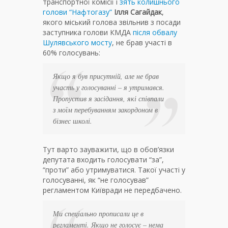
транспортної комісії і
зять колишнього
голови “Нафтогазу”
Ілля Сагайдак
,
якого міський голова звільнив з посади
заступника голови КМДА
після обвалу
Шулявського мосту
, не брав участі в
60% голосувань:
Якщо я був присутній, але не брав
участь у голосуванні – я утримався.
Пропустив я засідання, які співпали
з моїм перебуванням закордоном в
бізнес школі.
Тут варто зауважити, що в обов’язки
депутата входить голосувати “за”,
“проти” або утримуватися. Такої участі у
голосуванні, як “не голосував”
регламентом Київради не передбачено.
Ми спеціально прописали це в
регламенті. Якщо не голосує – нема