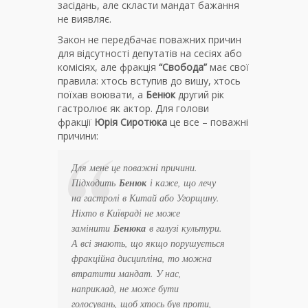
засідань, але скласти мандат бажання
не виявляє.
Закон не передбачає поважних причин
для відсутності депутатів на сесіях або
комісіях, але фракція
“Свобода”
має свої
правила: хтось вступив до вишу, хтось
поїхав воювати, а
Бенюк
другий рік
гастролює як актор. Для голови
фракції
Юрія Сиротюка
це все – поважні
причини:
Для мене це поважні причини.
Підходить
Бенюк
і каже, що лечу
на гастролі в Китай або Угорщину.
Ніхто в Київраді не може
замінити
Бенюка
в галузі культури.
А всі знають, що якщо порушується
фракційна дисципліна, то можна
втратити мандат. У нас,
наприклад, не може бути
голосувань, щоб хтось був проти,