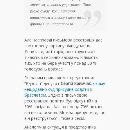
хтось за, а хтось утримався. Таке
рідко буває, коли питання
виносяться з голосу і коли позицію
фракція не напрацювала.
Але насправді письмова реєстрація дає
спотворену картину відвідування.
Депутати, як і торік, реєструються і
тікають з сесійних засідань. Кількість
тих, хто не бере участі у понад 50 %
голосувань вражає.
Яскравим прикладом є представник
“Єдності” депутат
Сергій Кримчак
, якому
нещодавно суд присудив ходити з
браслетом.
Згідно з письмовою
реєстрацією політик був відсутній на
30% засідань. Але за понад 70% питань
він не голосував. Можна припустити, що
він реєструється і тікає з сесій.
Аналогічна ситуація в представника