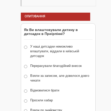
ОПИТУВАННЯ
Як Ви влаштовували дитину в
дитсадок в Приірпінні?
У наші дитсадки неможливо
влаштувати, віддали в київській
дитсадок
Перерахували благодійний внесок
Взяли за записом, але довелося довго
чекати
Відмовилися брати
Просили хабар
Взяли по знайомству