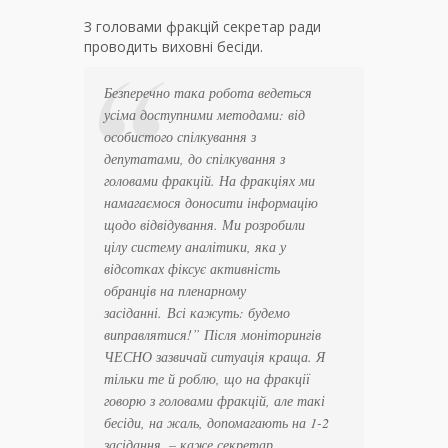
З головами фракцій секретар ради
проводить виховні бесіди.
Безперечно така робота ведеться
усіма доступними методами: від
особистого спілкування з
депутатами, до спілкування з
головами фракцій. На фракціях ми
намагаємося доносити інформацію
щодо відвідування. Ми розробили
цілу систему аналітики, яка у
відсотках фіксує активність
обранців на пленарному
засіданні.
Всі кажуть: будемо
виправлятися!” Після моніторингів
ЧЕСНО зазвичай ситуація краща. Я
тільки те й роблю, що на фракції
говорю з головами фракцій, але такі
бесіди, на жаль, допомагають на 1-2
засідання
, – каже секретар