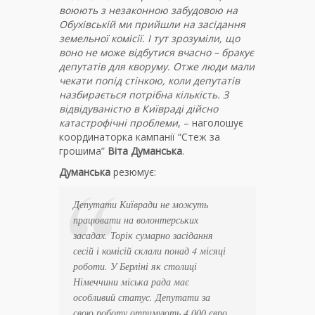
воюють з незаконною забудовою на
Обухівській ми прийшли на засідання
земельної комісії. І тут зрозуміли, що
воно не може відбутися вчасно – бракує
депутатів для кворуму. Отже люди мали
чекати попід стінкою, коли депутатів
назбирається потрібна кількість. З
відвідуваністю в Київраді дійсно
катастрофічні проблеми
, – наголошує
координаторка кампанії “Стеж за
грошима”
Віта Думанська
.
Думанська
резюмує:
Депутати Київради не можуть
працювати на волонтерських
засадах. Торік сумарно засідання
сесій і комісій склали понад 4 місяці
роботи. У Берліні як столиці
Німеччини міська рада має
особливий статус. Депутати за
свою роботу отримують 4 000 євро.