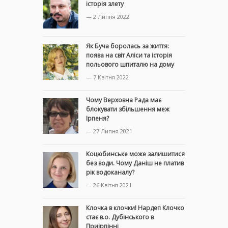
історія злету
— 2 Липня 2022
Як Буча боролась за життя:
поява на світ Аліси та історія
польового шпиталю на дому
— 7 Квітня 2022
Чому Верховна Рада має
блокувати збільшення меж
Ірпеня?
— 27 Липня 2021
Коцюбинське може залишитися
без води. Чому Даніш не платив
рік водоканалу?
— 26 Квітня 2021
Клочка в клочки! Нардеп Клочко
стає в.о. Дубінського в
Приірпінні