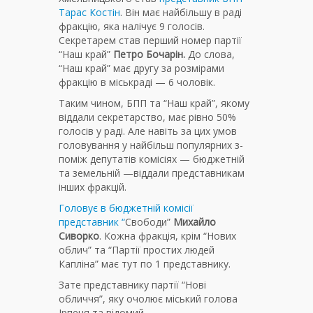
Тарас Костін
. Він має найбільшу в раді
фракцію, яка налічує 9 голосів.
Секретарем став перший номер партії
“Наш край”
Петро Бочарін.
До слова,
“Наш край” має другу за розмірами
фракцію в міськраді — 6 чоловік.
Таким чином, БПП та “Наш край”, якому
віддали секретарство, має рівно 50%
голосів у раді. Але навіть за цих умов
головування у найбільш популярних з-
поміж депутатів комісіях — бюджетній
та земельній —віддали представникам
інших фракцій.
Головує в бюджетній комісії
представник “
Свободи”
Михайло
Сиворко
. Кожна фракція, крім “Нових
облич” та “Партії простих людей
Капліна” має тут по 1 представнику.
Зате представнику партії “Нові
обличчя”, яку очолює міський голова
Ірпеня та відомий