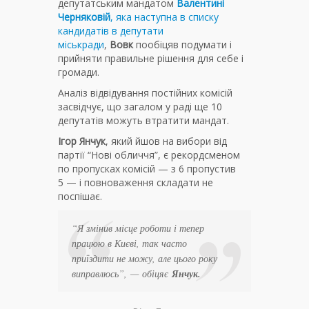
депутатським мандатом
Валентині
Черняковій
, яка наступна в списку
кандидатів в депутати
міськради
,
Вовк
пообіцяв подумати і
прийняти правильне рішення для себе і
громади.
Аналіз відвідування постійних комісій
засвідчує, що загалом у раді ще 10
депутатів можуть втратити мандат.
Ігор Янчук
, який йшов на вибори від
партії “Нові обличчя”, є рекордсменом
по пропусках комісій — з 6 пропустив
5 — і повноваження складати не
поспішає.
“Я змінив місце роботи і тепер
працюю в Києві, так часто
приїздити не можу, але цього року
виправлюсь”
, — обіцяє
Янчук.