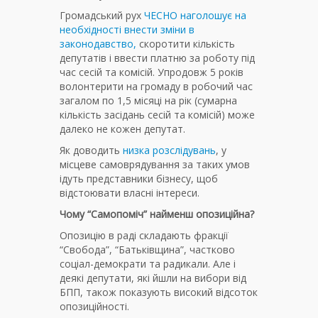
Громадський рух
ЧЕСНО наголошує на
необхідності внести зміни в
законодавство,
скоротити кількість
депутатів і ввести платню за роботу під
час сесій та комісій. Упродовж 5 років
волонтерити на громаду в робочий час
загалом по 1,5 місяці на рік (сумарна
кількість засідань сесій та комісій) може
далеко не кожен депутат.
Як доводить
низка розслідувань
, у
місцеве самоврядування за таких умов
ідуть представники бізнесу, щоб
відстоювати власні інтереси.
Чому “Самопоміч” найменш опозиційна?
Опозицію в раді складають фракції
“Свобода”, “Батьківщина”, частково
соціал-демократи та радикали. Але і
деякі депутати, які йшли на вибори від
БПП, також показують високий відсоток
опозиційності.