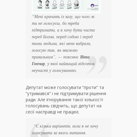
“
Мені кричать із залу, що чого ж
ти не голосуєш, бо треба
підтримати, а я хочу бути чиста
перед Богом, перед собою і перед
тими людьми, які мене вибрали,
голосую так, як вважаю
правильним”,
—
пояснює
Віта
Гончар
, у якої найвищий відсоток
неучасті у голосуваннях.
Депутат може голосувати “проти” та
“утримався” і не підтримувати рішення
ради. Але ігнорування такої кількості
голосувань свідчить, що депутат на
сесії насправді не працює.
“
Є кілька варіантів, коли я не хочу
голосувати за якесь питання.