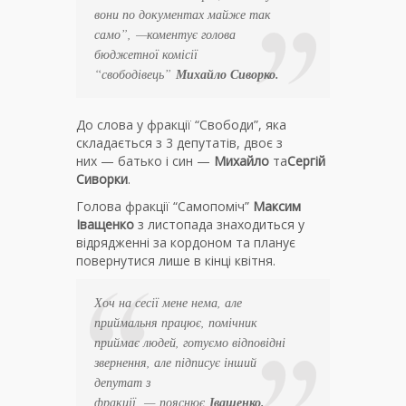
вони по документах майже так
само”
, —коментує голова
бюджетної комісії
“свободівець”
Михайло Сиворко.
До слова у фракції “Свободи”, яка
складається з 3 депутатів, двоє з
них — батько і син —
Михайло
та
Сергій
Сиворки
.
Голова фракції “Самопоміч”
Максим
Іващенко
з листопада знаходиться у
відрядженні за кордоном та планує
повернутися лише в кінці квітня.
Хоч на сесії мене нема, але
приймальня працює, помічник
приймає людей, готуємо відповідні
звернення, але підписує інший
депутат з
фракції,
— пояснює
Іващенко.