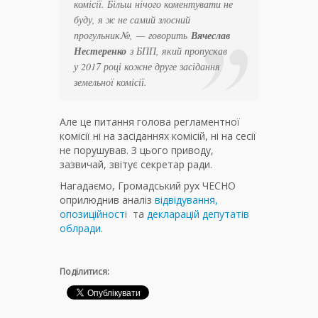
комісії. Більш нічого коментувати не
буду, я ж не самий злосний
прогульник№
, — говорить
Вячеслав
Нестеренко
з БПП, який пропускав
у 2017 році кожне друге засідання
земельної комісії.
Але це питання голова регламентної
комісії ні на засіданнях комісій, ні на сесії
не порушував. З цього приводу,
зазвичай, звітує секретар ради.
Нагадаємо, Громадський рух ЧЕСНО
оприлюднив аналіз
відвідування,
опозиційності
та
декларацій депутатів
облради
.
Поділитися: