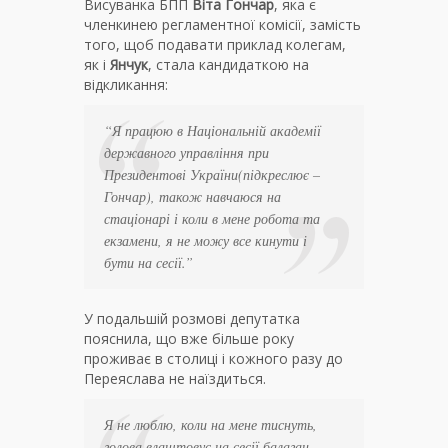
Висуванка БПП
Віта Гончар
, яка є
членкинею регламентної комісії, замість
того, щоб подавати приклад колегам,
як і
Янчук
, стала кандидаткою на
відкликання:
“Я працюю в Національній академії
державного управління при
Президентові України
(підкреслює –
Гончар)
, також навчаюся на
стаціонарі і коли в мене робота та
екзамени, я не можу все кинути і
бути на сесії.”
У подальшій розмові депутатка
пояснила, що вже більше року
проживає в столиці і кожного разу до
Переяслава не наїздиться.
Я не люблю, коли на мене тиснуть,
голова влаштовує на сесії балаган