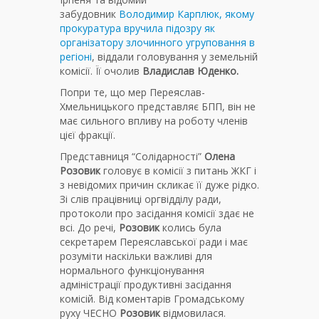
забудовник
Володимир Карплюк, якому
прокуратура вручила підозру як
організатору злочинного угруповання в
регіоні
, віддали головування у земельній
комісії. Її очолив
Владислав Юденко.
Попри те, що мер Переяслав-
Хмельницького представляє БПП, він не
має сильного впливу на роботу членів
цієї фракції.
Представниця “Солідарності”
Олена
Розовик
головує в комісії з питань ЖКГ і
з невідомих причин скликає її дуже рідко.
Зі слів працівниці оргвідділу ради,
протоколи про засідання комісії здає не
всі. До речі,
Розовик
колись була
секретарем Переяславської ради і має
розуміти наскільки важливі для
нормального функціонування
адміністрації продуктивні засідання
комісій. Від коментарів Громадському
руху ЧЕСНО
Розовик
відмовилася.