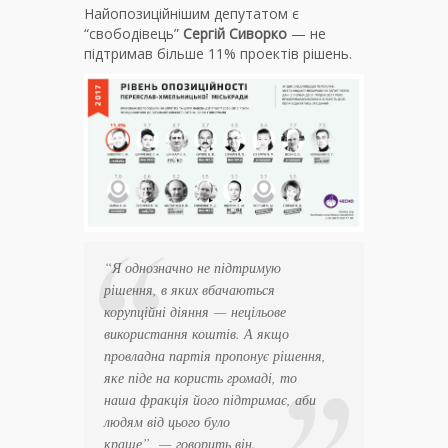
Найопозиційнішим депутатом є
“свободівець”
Сергій Сиворко
— не
підтримав більше 11% проектів рішень.
“Я однозначно не підтримую
рішення, в яких вбачаються
корупційні діяння
—
нецільове
використання коштів. А якщо
провладна партія пропонує рішення,
яке піде на користь громаді, то
наша фракція його підтримає, аби
людям від цього було
краще”
, — говорить він.