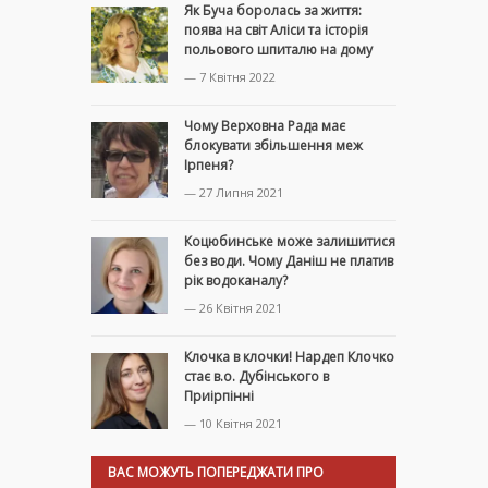
Як Буча боролась за життя:
поява на світ Аліси та історія
польового шпиталю на дому
— 7 Квітня 2022
Чому Верховна Рада має
блокувати збільшення меж
Ірпеня?
— 27 Липня 2021
Коцюбинське може залишитися
без води. Чому Даніш не платив
рік водоканалу?
— 26 Квітня 2021
Клочка в клочки! Нардеп Клочко
стає в.о. Дубінського в
Приірпінні
— 10 Квітня 2021
ВАС МОЖУТЬ ПОПЕРЕДЖАТИ ПРО