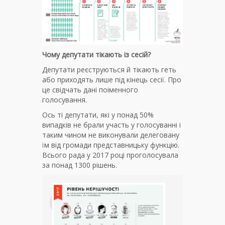
Чому депутати тікають із сесій?
Депутати реєструються й тікають геть
або приходять лише під кінець сесії. Про
це свідчать дані поіменного
голосування.
Ось ті депутати, які у понад 50%
випадків не брали участь у голосуванні і
таким чином не виконували делеговану
їм від громади представницьку функцію.
Всього рада у 2017 році проголосувала
за понад 1300 рішень.