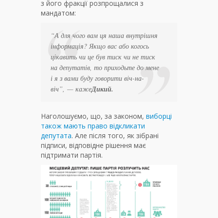
з його фракції розпрощалися з
мандатом:
“А для чого вам ця наша внутрішня
інформація? Якщо вас або когось
цікавить чи це був тиск чи не тиск
на депутатів, то приходьте до мене
і я з вами буду говорити віч-на-
віч”
, — каже
Дикий.
Наголошуємо, що, за законом,
виборці
також мають право відкликати
депутата
. Але після того, як зібрані
підписи, відповідне рішення має
підтримати партія.