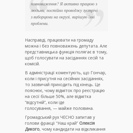
повноваження? Я активно працюю з
людьми, постійно проводжу зустрічі
з виборцями на окрузі, вирішую їхні
проблеми.
Насправді, працювати на громаду
можна і без повноважень депутата. Але
представницька функція полягає в тому,
щоб голосувати на засіданнях сесій та
комісій.
В адміністрації коментують, що Гончар,
коли і присутня на сесійних засіданнях,
то зазвичай приходить під кінець. Це
пояснює, чому відміток про реєстрацію
на сесії більше 50%, але відмітка
“відсутній”, коли іде
голосування, — майже половина.
Громадський рух ЧЕСНО запитав у
голови фракції “Наш край”
Олексія
Дикого
, чому кандидати на відкликання