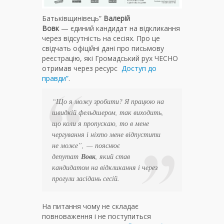
Батьківщинівець”
Валерій
Вовк
— єдиний кандидат на відкликання
через відсутність на сесіях. Про це
свідчать офіційні дані про письмову
реєстрацію, які Громадський рух ЧЕСНО
отримав через ресурс
Доступ до
правди”
.
“Що я можу зробити? Я працюю на
швидкій фельдшером, так виходить,
що коли я пропускаю, то в мене
чергування і ніхто мене відпустити
не може”
, — пояснює
депутат
Вовк
, який став
кандидатом на відкликання і через
прогули засідань сесій.
На питання чому не складає
повноваження і не поступиться