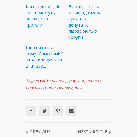
Кого з депутатів
Білоцерківська
кияни можуть
міськрада: мера
вигнати за
судять, а
прогули
депутатів
підозрюють в
корупції
Ціна питання:
чому “Самопоміч”
втратила фракцію
в Київраді
Tagged with:
головна
,
депутати
,
новини
,
переяслав
,
прогульники
,
рада
PREVIOUS
NEXT ARTICLE