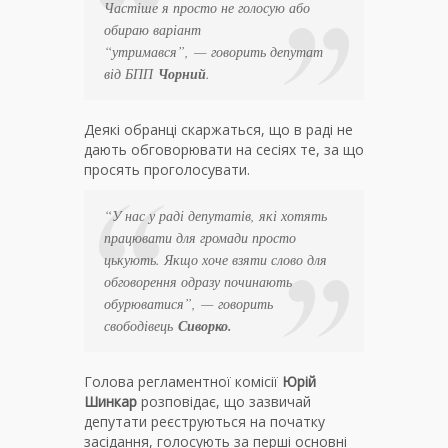
Частіше я просто не голосую або
обираю варіант
“утримався”
,
—
говорить депутат
від БПП
Чорний
.
Деякі обранці скаржаться, що в раді не
дають обговорювати на сесіях те, за що
просять проголосувати.
“У нас у раді депутатів, які хотять
працювати для громади просто
цькують. Якщо хоче взяти слово для
обговорення одразу починають
обурюватися”
, — говорить
свободівець
Сиворко.
Голова регламентної комісії
Юрій
Шинкар
розповідає, що зазвичай
депутати реєструються на початку
засідання, голосують за перші основні