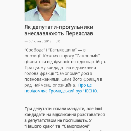
Як депутати-прогульники
знеславлюють Переяслав
— 5 Лютого 2018
0
“Свобода” і “Батьківщина” — в
опозиції. Кожних півроку “Самопоміч”
цікавиться відвідуваністю однопартійців.
При цьому кандидат на відкликання —
голова фракції “Самопоміч” досі з
повноваженнями. Саме його фракція в
раді найменш опозиційна.
Про це
повідомляє Громадський рух ЧЕСНО.
Три депутати склали мандати, але інші
кандидати на відкликання розставатися
з депутатством не поспішають. У
“Нашого краю” та “Самопомочі”