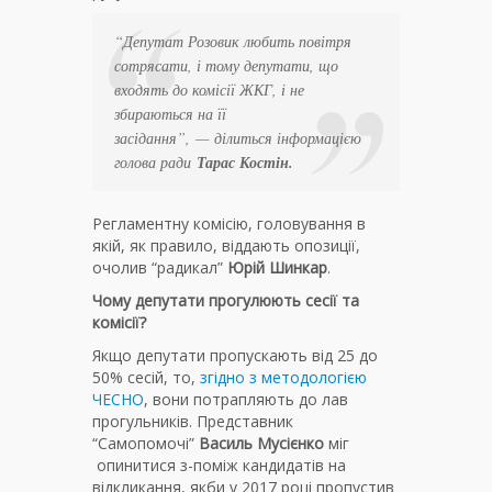
“Депутат Розовик любить повітря
сотрясати, і тому депутати, що
входять до комісії ЖКГ, і не
збираються на її
засідання”
, — ділиться інформацією
голова ради
Тарас Костін.
Регламентну комісію, головування в
якій, як правило, віддають опозиції,
очолив “радикал”
Юрій Шинкар
.
Чому депутати прогулюють сесії та
комісії?
Якщо депутати пропускають від 25 до
50% сесій, то,
згідно з методологією
ЧЕСНО
, вони потрапляють до лав
прогульників. Представник
“Самопомочі”
Василь Мусієнко
міг
опинитися з-поміж кандидатів на
відкликання, якби у 2017 році пропустив