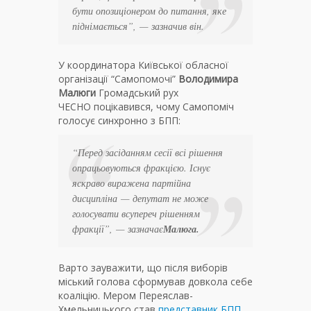
бути опозиціонером до питання, яке
піднімається”,
—
зазначив він.
У координатора Київської обласної
організації “Самопомочі”
Володимира
Малюги
Громадський рух
ЧЕСНО
поцікавився, чому Самопоміч
голосує синхронно з БПП:
“Перед засіданням сесії всі рішення
опрацьовуються фракцією. Існує
яскраво виражена партійна
дисципліна
—
депутат не може
голосувати всупереч рішенням
фракції”
, — зазначає
Малюга.
Варто зауважити, що після виборів
міський голова сформував довкола себе
коаліцію. Мером Переяслав-
Хмельницького став
представник БПП