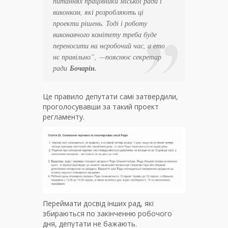
питаннях працівники міської ради і
виконком, які розробляють ці
проекти рішень. Тоді і роботу
виконавчого комітету треба буде
переносити на нєробочий час, а ето
нє правільно”
, —пояснює секретар
ради
Бочарін.
Це правило депутати самі затвердили,
проголосувавши за такий проект
регламенту.
Переймати досвід інших рад, які
збираються по закінченню робочого
дня, депутати не бажають.