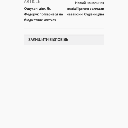
ARTICLE
Новий начальник
Ошукані діти: Як
поліції Ірпеня захищав
Федорук попіарився на
незаконні будівництва
бюджетних квитках
ЗАЛИШИТИ ВІДПОВІДЬ