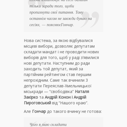
тільки заради того, щоби
пропихнути свої питання. Тому
останнім часом не завжди буваю на
сесіях,
—
пояснює
Гончар.
Нова система, за якою відбувалися
місцеві вибори, дозволяє депутатам
складати мандат і не проводити нових
виборів для того, щоб у раді з’явилися
нові депутати. Наступним до ради
заходить той депутат, який за
партійним рейтингом став першим
непрохідним. Саме так вчинили 3
депутати Переяслав-Хмельницької
міськради — “свободівка”
Наталя
Закірко
та
Андрій Конон і Андрій
Пироговський
від “Нашого краю”.
Але
Гончар
до такого вчинку не готова:
Чого я маю складати