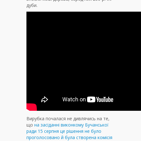
дуби.
Вирубка почалася не дивлячись на те,
що
на засіданні виконкому Бучанської
ради 15 серпня це рішення не було
проголосовано й була створена комісія