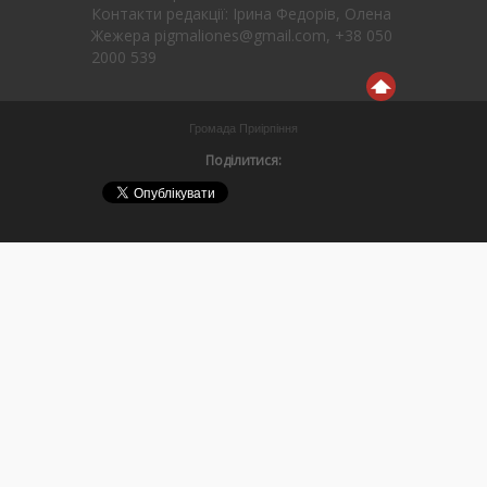
Контакти редакції: Ірина Федорів, Олена
Жежера pigmaliones@gmail.com, +38 050
2000 539
Громада Приірпіння
Поділитися: