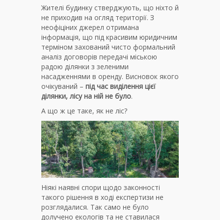
Жителі будинку стверджують, що ніхто й
не приходив на огляд території. З
неофіціних джерел отримана
інформація, що під красивим юридичним
терміном захований чисто формальний
аналіз договорів передачі міською
радою ділянки з зеленими
насадженнями в оренду. Висновок якого
очікуваний –
під час виділення цієї
ділянки, лісу на ній не було
.
А що ж це таке, як не ліс?
Ніякі наявні спори щодо законності
такого рішення в ході експертизи не
розглядалися. Так само не було
долучено екологів та не ставилася