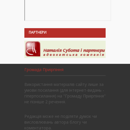
ПАРТНЕРИ
Громада Приірпіння
Використання матеріалів сайту лише за
умови посилання (для інтернет-видань -
гіперпосилання) на "Громаду Приірпіння"
не пізніше 2 речення.
Редакція може не поділяти думок чи
висловлювань автора блогу чи
коментатора.