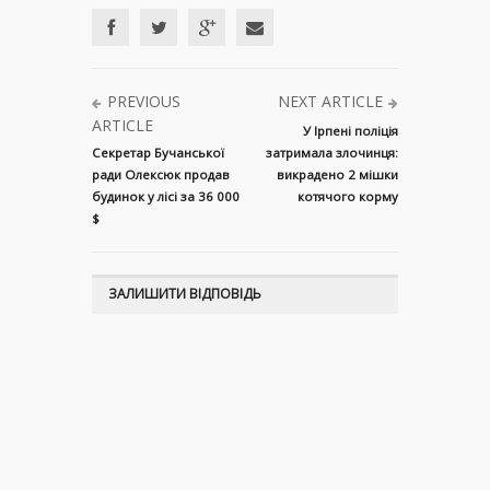
PREVIOUS
NEXT ARTICLE
ARTICLE
У Ірпені поліція
Секретар Бучанської
затримала злочинця:
ради Олексюк продав
викрадено 2 мішки
будинок у лісі за 36 000
котячого корму
$
ЗАЛИШИТИ ВІДПОВІДЬ