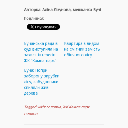
Авторка: Аліна Лізунова, мешканка Бучі
Поділитися:
Бучанська рада в
Квартира з видом
суді виступила на
на смітник замість
захист інтересів
обіцяного лісу
ЖК “Кампа-парк”
Буча: Попри
заборону вирубки
лісу, забудовники
спиляли живі
дерева
Tagged with:
головна
,
ЖК Кампа парк
,
новини