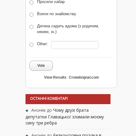
Просили хабар
Взяли по знайомству
Дитина сидить вдома (з родичем,
нянею, ін.)
Other:
Vote
View Results
Crowdsignal.com
ОСТАННІ КОМЕНТАРІ
Анонім
до
Чому друзі брата
депутатки Главацької зламали моєму
сину три ребра
Анонім
до
Безкоштовна поїздка в