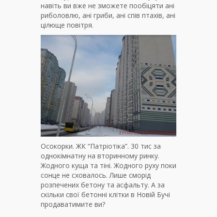
навіть ви вже не зможете пообіцяти ані
риболовлю, ані гриби, ані спів птахів, ані
цілюще повітря.
Осокорки. ЖК “Патріотіка”. 30 тис за
однокімнатну на вторинному ринку.
Жодного куща та тіні. Жодного руху поки
сонце не сховалось. Лише сморід
розпечених бетону та асфальту. А за
скільки свої бетонні клітки в Новій Бучі
продаватимите ви?