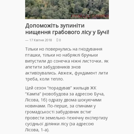
Допоможіть зупиніти
нищення грабового лісу у Бучі!
— 17 Квітня 2018
0
Тільки но повернулись на гніздування
пташки, тільки но набряклі бруньки
випустили до сонечка ніжні листочки.. як
апетити забудовників знов
активізувались. Авжеж, фундамент лити
треба, коли тепло.
Цей сезон “порадував” жильців ЖК
“Кампа” (новобудова за адресою Буча,
Лісова, 1б) одразу двома шокуючими
новинами. По-перше, за спинами у
громадськості забудовник встиг
провести земельно-технічну експертизу
сусідньої ділянки лісу (за адресою
Лісова, 1-а).