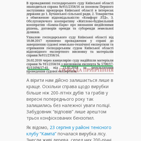
А вірити нам дійсно залишається лише в
краще. Оскільки справа щодо вирубки
більше ніж 200-літніх дубів та грабів у
вересні попереднього року так
залишились без належної уваги поліції.
Забудовник “відповів” лише арештом
трьох конфіскованих бензопил.
Як відомо,
23 серпня у районі тенісного
клубу “Кампа”
почалася вирубка лісу.
Знесли живі дерева, серед них 200-річні