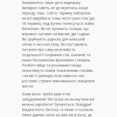
Залишилось лише дати відмашку.
Імовірно навіть не дочікуючись кінця
періоду тиші, тобто терміну заборони
на всі вирубки в тому числі сухостою (до
16 червня), над Бучею понесуться зойки
бензопил. Які не зупинить поліція, що
вправно їхатиме на виклик дві години.
Які зруйнують рідкісну для київській
області ексосистему. Які поставлять
питання про саму можливість
подальшого існування сов, кажанів та
інших беззахисних вразливих створінь.
Розбиті яйця та розламані гнізда
лежатимуть поміж поваленими гілками,
і на місті цілющих лісів навколо нас
ростиме стрімко максимально знецінене
житло.
Кому воно треба крім отих
забудовників? Які гроші на ньому взагалі
можна заробити? Зупиніться, бовдури!
Бюджетного бетону і в Києві з головою.
Нема дурних їхати за ним аж в Бучу, де