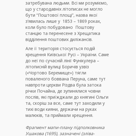
затребувана людьми. Всі ми розуміємо,
що у стародавніх літописах не могло
бути “Поштової площі”, назва якої
з’явилась лише у 1853 – 1869 роках,
коли було побудовано Поштову
станцію та перенесене з Хрещатика
відділення поштових диліжансів.
Але її територія стосується подій
хрещення Київської Русі – України. Саме
до неї по сучасній лінії Фунікулера –
літописній вулиці Боричів узвіз
(«Чортово Беремище») тягли
поваленого боввана Перуна, саме тут
навпроти церкви Різдва була затока
річки Почайна, де зупинялися човни
послів, які приїжджали до княгині Ольги
та, скоріш за все, саме тут заходили у
тихі води кияни, держачи на руках
малюків, та приймали хрещення.
Фрагмент мапи-плану підполковника
Ушакова (1695), зазначені (зліва-