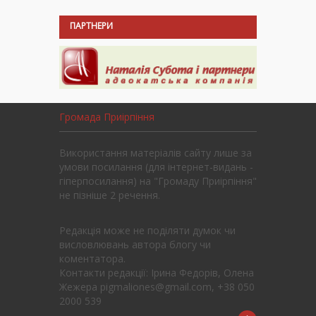
ПАРТНЕРИ
Громада Приірпіння
Використання матеріалів сайту лише за
умови посилання (для інтернет-видань -
гіперпосилання) на "Громаду Приірпіння"
не пізніше 2 речення.
Редакція може не поділяти думок чи
висловлювань автора блогу чи
коментатора.
Контакти редакції: Ірина Федорів, Олена
Жежера pigmaliones@gmail.com, +38 050
2000 539