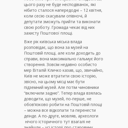
цього разу не буде несподіванок, які
нібито сталося напередодні – 12 квітня,
коли сесію скасували опівночі, й
депутати зможуть прийти та виконати
свою роботу. Громада чекає від них
захисту Поштової площі.
Вже рік київська міська влада
розповідає, що вона за музей на
Поштовій площі, але коли доходить до
справи, вона максимально гальмує його
створення. Зовсім недавно особисто
мер Віталій Кличко казав, що, звичайно,
Київ не може втратити свою історію,
звісно, на цьому місці має бути
підземний музей. Але потім чиновники
“включили задню”. Тепер влада взялась
доводити, що музей, по-перше, не
обов’язково робити на Поштовій площі
– можна все відкопати та перенести
деінде. А по-друге, мовляв, археологи
нічого історичного тут взагалі не
знайшли – усі історії про старовину