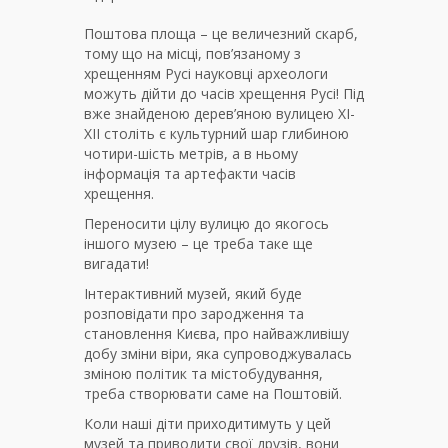
Поштова площа – це величезний скарб,
тому що на місці, пов’язаному з
хрещенням Русі науковці археологи
можуть дійти до часів хрещення Русі! Під
вже знайденою дерев’яною вулицею ХІ-
ХІІ століть є культурний шар глибиною
чотири-шість метрів, а в ньому
інформація та артефакти часів
хрещення.
Переносити цілу вулицю до якогось
іншого музею – це треба таке ще
вигадати!
Інтерактивний музей, який буде
розповідати про зародження та
становлення Києва, про найважливішу
добу зміни віри, яка супроводжувалась
зміною політик та містобудування,
треба створювати саме на Поштовій.
Коли наші діти приходитимуть у цей
музей та приводити свої друзів, вони