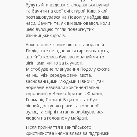
будуть йти вздовж стародавньої вулиці
та бачити на свої очі старий Київ, який
розташовувався на Подолі у найдавніші
часи, бачити те, як він змінювався, коли
цією вулицею тягли повергнутих
язичницьких ідолів.
Археологи, які вивчають стародавній
Поділ, вже не одне десятиріччя кажуть,
що Київ колись був заснований чи то
вікінгами, чи то за їх участі.
Містобудівне планування Подолу схоже
на інші Viki- середньовічні міста,
засновані цими “людьми Півночі” (так
норманів називали континентальні
європейці) у Великобританії, Франції,
Германії, Польщі. В цих містах був
рівний доступ до річки та головної
вулиці, а спірні питання вирішувалися
людом на головному майдані.
Після прийняття візантійського
християнства княжа влада за підтримки