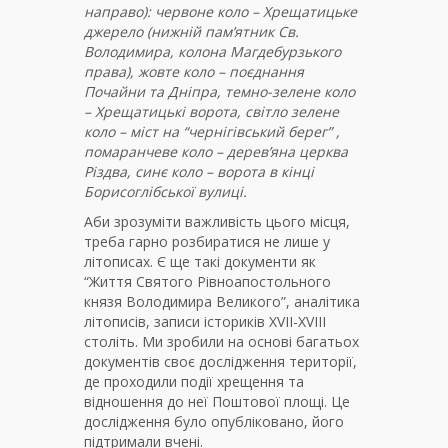
направо): червоне коло – Хрещатицьке
джерело (нижній пам’ятник Св.
Володимира, колона Магдебурзького
права), жовте коло – поєднання
Почайни та Дніпра, темно-зелене коло
– Хрещатицькі ворота, світло зелене
коло – міст на “чернігівський берег” ,
помаранчеве коло – дерев’яна церква
Різдва, синє коло – ворота в кінці
Борисоглібської вулиці.
Аби зрозуміти важливість цього місця,
треба гарно розбиратися не лише у
літописах. Є ще такі документи як
“Життя Святого Рівноапостольного
князя Володимира Великого”, аналітика
літописів, записи істориків XVII-XVIII
століть. Ми зробили на основі багатьох
документів своє дослідження території,
де проходили події хрещення та
відношення до неї Поштової площі. Це
дослідження було опубліковано, його
підтримали вчені.