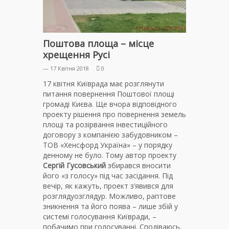
Поштова площа – місце
хрещення Русі
— 17 Квітня 2018
0
17 квітня Київрада має розглянути
питання повернення Поштової площі
громаді Києва. Ще вчора відповідного
проекту рішення про повернення земель
площі та розірвання інвестиційного
договору з компанією забудовником –
ТОВ «Хенсфорд Україна» – у порядку
денному не було. Тому автор проекту
Сергій Гусовський
збирався вносити
його «з голосу» під час засідання. Під
вечір, як кажуть, проект з’явився для
розглядуозглядур. Можливо, раптове
зникнення та його поява – лише збій у
системі голосування Київради, –
побачимо при голосуванні. Сподіваюсь,