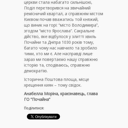
церкви стала набагато сильнішою,
Поділ перетворився на звичайний
ремісничий квартал, а справжнім містом
Києвом почав вважатись той княжий,
що виник на горі: “місто Володимира”,
згодом “місто Ярослава”. Сакральне
дійство, яке відбулося у злитті хвиль
Почайни та Дніпра 1030 років тому,
багато чому нас навчило та зробило
тими, хто ми є. Але насправді лише
зараз ми повертаємо нашу справжню
історію та, сподіваюсь, справжню
демократію.
Історична Поштова площа, місце
хрещення киян – тому свідок.
Анабелла Моріна, краєзнавець, глава
ГО “Почайна”
Поділитися: