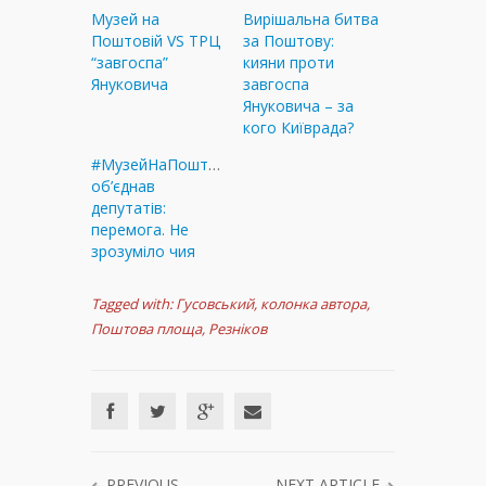
Музей на
Вирішальна битва
Поштовій VS ТРЦ
за Поштову:
“завгоспа”
кияни проти
Януковича
завгоспа
Януковича – за
кого Київрада?
#МузейНаПоштовій
об’єднав
депутатів:
перемога. Не
зрозуміло чия
Tagged with:
Гусовський
,
колонка автора
,
Поштова площа
,
Резніков
PREVIOUS
NEXT ARTICLE