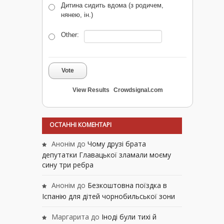
Дитина сидить вдома (з родичем,
нянею, ін.)
Other:
Vote
View Results
Crowdsignal.com
ОСТАННІ КОМЕНТАРІ
Анонім
до
Чому друзі брата
депутатки Главацької зламали моєму
сину три ребра
Анонім
до
Безкоштовна поїздка в
Іспанію для дітей чорнобильської зони
Маргарита
до
Іноді були тихі й