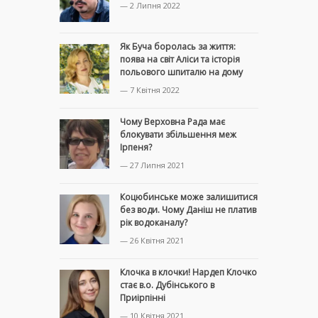
— 2 Липня 2022
Як Буча боролась за життя:
поява на світ Аліси та історія
польового шпиталю на дому
— 7 Квітня 2022
Чому Верховна Рада має
блокувати збільшення меж
Ірпеня?
— 27 Липня 2021
Коцюбинське може залишитися
без води. Чому Даніш не платив
рік водоканалу?
— 26 Квітня 2021
Клочка в клочки! Нардеп Клочко
стає в.о. Дубінського в
Приірпінні
— 10 Квітня 2021