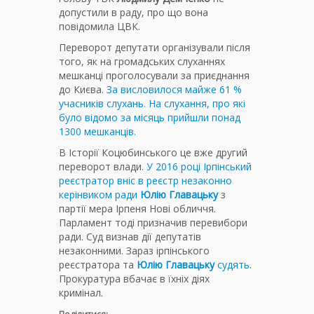
допустили в раду, про що вона
повідомила ЦВК.
Переворот депутати організували після
того, як на громадських слуханнях
мешканці проголосували за приєднання
до Києва.
За висловилося майже 61 %
учасників слухань. На слухання, про які
було відомо за місяць прийшли понад
1300 мешканців.
В Історії Коцюбинського це вже другий
переворот влади.
У 2016 році Ірпінський
реєстратор вніс в реєстр незаконно
керінвиком ради
Юлію Главацьку
з
партії мера Ірпеня Нові обличчя.
Парламент тоді призначив перевибори
ради. Суд визнав дії депутатів
незаконними. Зараз ірпінського
реєстратора та
Юлію Главацьку
судять
.
Прокуратура вбачає в їхніх діях
кримінал.