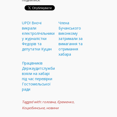
Поділитися:
UPD! Вночі
Члена
викрали
Бучанського
електролічільники
виконкому
у журналістки
затримали за
Федорів та
вимагання та
депутатки Куцан
отримання
хабара
Працівників
Держаудитслужби
взяли на хабарі
під час перевірки
Гостомельської
ради
Tagged with:
головна
,
Єременко
,
Коцюбинське
,
новини