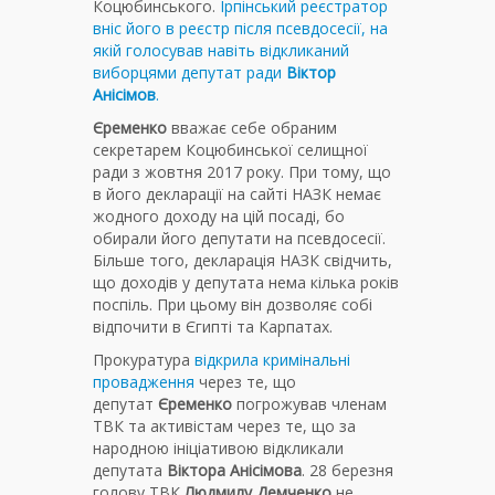
Коцюбинського.
Ірпінський реєстратор
вніс його в реєстр після псевдосесії, на
якій голосував навіть відкликаний
виборцями депутат ради
Віктор
Анісімов
.
Єременко
вважає себе обраним
секретарем Коцюбинської селищної
ради з жовтня 2017 року. При тому, що
в його декларації на сайті НАЗК немає
жодного доходу на цій посаді, бо
обирали його депутати на псевдосесії.
Більше того, декларація НАЗК свідчить,
що доходів у депутата нема кілька років
поспіль. При цьому він дозволяє собі
відпочити в Єгипті та Карпатах.
Прокуратура
відкрила кримінальні
провадження
через те, що
депутат
Єременко
погрожував членам
ТВК та активістам через те, що за
народною ініціативою відкликали
депутата
Віктора Анісімова
. 28 березня
голову ТВК
Людмилу Демченко
не