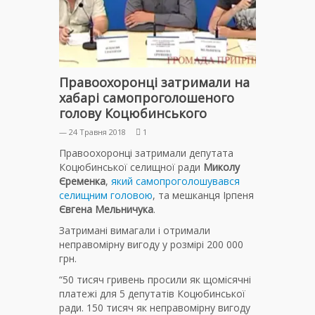
Правоохоронці затримали на
хабарі самопроголошеного
голову Коцюбинського
— 24 Травня 2018
1
Правоохоронці затримали депутата
Коцюбинської селищної ради
Миколу
Єременка
,
який самопроголошувався
селищним головою
, та мешканця Ірпеня
Євгена Мельничука
.
Затримані вимагали і отримали
неправомірну вигоду у розмірі 200 000
грн.
“50 тисяч гривень просили як щомісячні
платежі для 5 депутатів Коцюбинської
ради. 150 тисяч як неправомірну вигоду