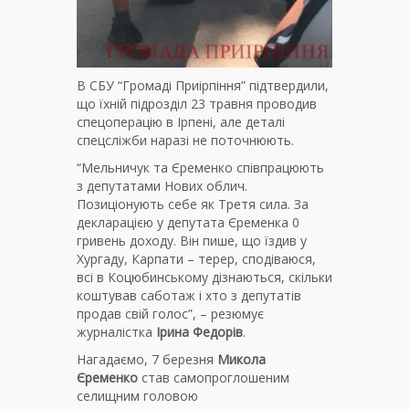
В СБУ “Громаді Приірпіння” підтвердили,
що їхній підрозділ 23 травня проводив
спецоперацію в Ірпені, але деталі
спецсліжби наразі не поточнюють.
“Мельничук та Єременко співпрацюють
з депутатами Нових облич.
Позиціонують себе як Третя сила. За
декларацією у депутата Єременка 0
гривень доходу. Він пише, що їздив у
Хургаду, Карпати – терер, сподіваюся,
всі в Коцюбинському дізнаються, скільки
коштував саботаж і хто з депутатів
продав свій голос”, – резюмує
журналістка
Ірина Федорів
.
Нагадаємо, 7 березня
Микола
Єременко
став самопроглошеним
селищним головою