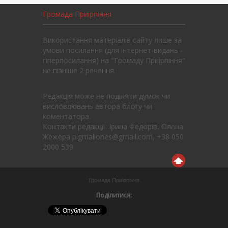
Громада Приірпіння
Використання матеріалів сайту лише за
умови посилання (для інтернет-видань -
гіперпосилання) на "Громаду Приірпіння"
не пізніше 2 речення.
Редакція може не поділяти думок чи
висловлювань автора блогу чи
коментатора.
Контакти редакції: Ірина Федорів, Олена
Жежера pigmaliones@gmail.com, +38 050
2000 539
Громада Приірпіння
Поділитися: