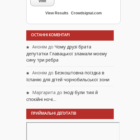
Vote
View Results
Crowdsignal.com
ОСТАННІ КОМЕНТАРІ
Анонім
до
Чому друзі брата
депутатки Главацької зламали моєму
сину три ребра
Анонім
до
Безкоштовна поїздка в
Іспанію для дітей чорнобильської зони
Маргарита
до
Іноді були тихі й
спокійні ночі…
ПРИЙМАЛЬНІ ДЕПУТАТІВ