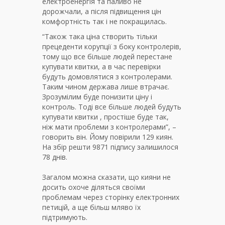
електроенергія та паливо не
дорожчали, а після підвищення цін
комфортність так і не покращилась.
“Також така ціна створить тільки
прецеденти корупції з боку контролерів,
тому що все більше людей перестане
купувати квитки, а в час перевірки
будуть домовлятися з контролерами.
Таким чином держава лише втрачає.
Зрозумілим буде понизити ціну і
контроль. Тоді все більше людей будуть
купувати квитки , простіше буде так,
ніж мати проблеми з контролерами”, –
говорить він. Йому повірили 129 киян.
На збір решти 9871 підпису залишилося
78 днів.
Загалом можна сказати, що кияни не
досить охоче діляться своїми
проблемам через сторінку електронних
петицій, а ще більш мляво їх
підтримують.