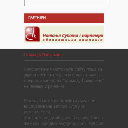
ПАРТНЕРИ
Громада Приірпіння
Використання матеріалів сайту лише за
умови посилання (для інтернет-видань -
гіперпосилання) на "Громаду Приірпіння"
не пізніше 2 речення.
Редакція може не поділяти думок чи
висловлювань автора блогу чи
коментатора.
Контакти редакції: Ірина Федорів, Олена
Жежера pigmaliones@gmail.com, +38 050