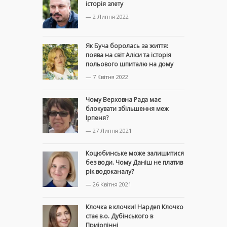
історія злету
— 2 Липня 2022
Як Буча боролась за життя:
поява на світ Аліси та історія
польового шпиталю на дому
— 7 Квітня 2022
Чому Верховна Рада має
блокувати збільшення меж
Ірпеня?
— 27 Липня 2021
Коцюбинське може залишитися
без води. Чому Даніш не платив
рік водоканалу?
— 26 Квітня 2021
Клочка в клочки! Нардеп Клочко
стає в.о. Дубінського в
Приірпінні