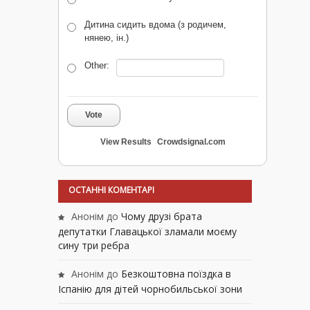
Дитина сидить вдома (з родичем,
нянею, ін.)
Other:
Vote
View Results
Crowdsignal.com
ОСТАННІ КОМЕНТАРІ
Анонім
до
Чому друзі брата
депутатки Главацької зламали моєму
сину три ребра
Анонім
до
Безкоштовна поїздка в
Іспанію для дітей чорнобильської зони