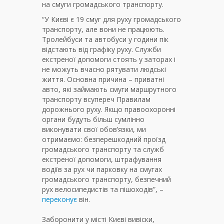
на смуги громадського транспорту.
“У Києві є 19 смуг для руху громадського
транспорту, але вони не працюють.
Тролейбуси та автобуси у години пік
відстають від графіку руху. Служби
екстреної допомоги стоять у заторах і
не можуть вчасно рятувати людські
життя. Основна причина – приватні
авто, які займають смуги маршрутного
транспорту всупереч Правилам
дорожнього руху. Якщо правоохоронні
органи будуть більш сумлінно
виконувати свої обов’язки, ми
отримаємо: безперешкодний проїзд
громадського транспорту та служб
екстреної допомоги, штрафування
водіїв за рух чи парковку на смугах
громадського транспорту, безпечний
рух велосипедистів та пішоходів”, –
переконує
він.
Заборонити у місті Києві вивіски,