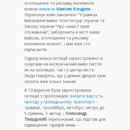
оголошення та рекламу іноземною
мовою
вимагає
Максим Кондрюк
.
Переконує киян лаконічно: “У рамках
виконання вимог Конституції України та
Закону України “Про захист прав
споживачів”, заборонити в місті Києві
вивіски, оголошення та рекламу
іноземною мовою”, і має вже сто
підписантів.
Одразу кілька петицій зареєстровано зі
скаргами на несвоєчасний вивіз сміття
як на околицях, так і у центрі міста.
Люди говорять, що у деяких дворах купи
лежать вже кілька тижнів.
А 13 вересня була зареєстрована
петиція з пропозицією
знизити вартість
проїзду у громадському транспорті
–
трамваї, тролейбусі, автобусі, метро до
5 гривень. Її автор –
Олександр
Твердохліб
переконаний, що підстав для
підвищення тарифів нема –