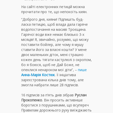
На сайті електронних петицій можна
прочитати про те, що непокоїть киян.
“Доброго дня, кияни! Підпишіть буд-
ласка петицію, щоб влада дала гаряче
водопостачання на масиві Троєщина.
Гарячої води вже немає близько 3-х
місяців! Я, звичайно, розумію, що можу
поставити бойлер, але чому я мушу
ставити його за власні кошти? У мене
двоє маленьких діток, мені страшно
кожен день тягати кастрлюлі з окропом,
бо я боюся, щоб не Дай Боже, не
опеклися ненароком мої діти”, –
пише
Анна-Марія Костюк
. Її ініціатива
зареєстрована кілька днів тому, але
змогла набрати лише 28 підписів.
16 підписів за п’ять днів зібрав
Руслан
Прокопенко
. Він просить активніше
боротися з порушниками, що всупереч
Правилам дорожнього руху виїжджають