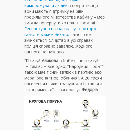
виморожували людей,
і попри те, що
вони мають підтримку на рівні
профільного міністерства Кабміну – мер
змогла повернути котельні громаді.
Генпрокурор назвав нашу територію
ганкстерським Чикаго
. І нічого не
змінюється. Слідство в усі справах
поліція справно завалює. Жодного
винного не названо.
“Пікетуй
Авакова
в Кабміні не пікетуй –
їм там всім все одно. “Народний фронт”
також має тісний зв’язок з партією екс-
мера Ірпеня “Нові обличчя”. А 20 тисяч
населення взяли в заручники і ставлять
експерименти”, – наголошує
Федорів
.