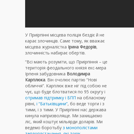
У Приірпінні місцева поліція бездіє й не
карає злочинців. Саме тому, як вважає
місцева журналістка
Ірина Федорів
,
злочинність набирає обертів.
“Всі мають розуміти, що Приірпіння – це
територія феодального князя екс-мера
Ірпеня забудовника
Володимра
Карплюка
. Він очолює партію “Нові
обличчя”. Карплюк вже ніг під собою не
чує, що буде блотватися по 95 округу і
отримав підтримку і БПП
на обласному
рівні,
і “Батьківщини”
, бо веде торги і з
тими, і з тими. У Приірпінні нас держава
кинула напризволяще. Ми захищаємо
ліс, який коштує мільярди доларів. Ми
ведемо боротьбу
з монополістами
теплоплстачання, які торік