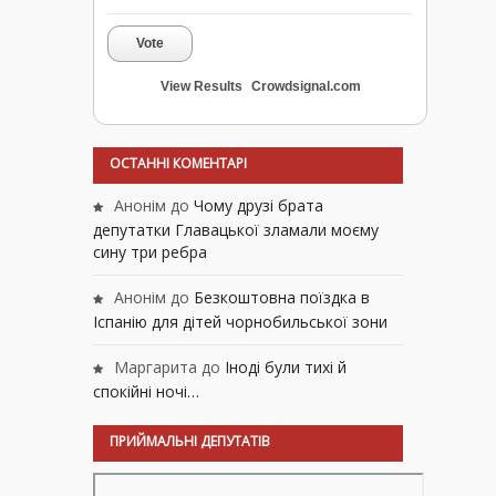
Vote
View Results
Crowdsignal.com
ОСТАННІ КОМЕНТАРІ
Анонім
до
Чому друзі брата
депутатки Главацької зламали моєму
сину три ребра
Анонім
до
Безкоштовна поїздка в
Іспанію для дітей чорнобильської зони
Маргарита
до
Іноді були тихі й
спокійні ночі…
ПРИЙМАЛЬНІ ДЕПУТАТІВ