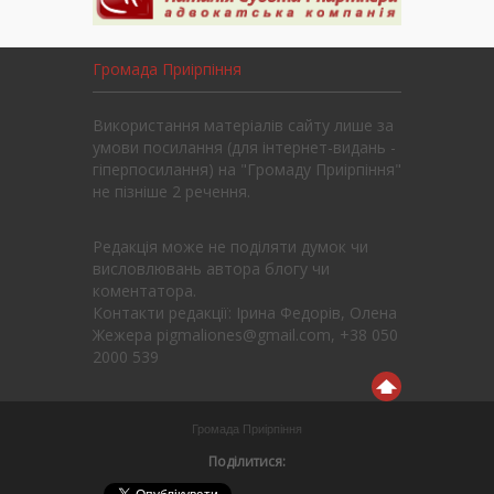
Громада Приірпіння
Використання матеріалів сайту лише за
умови посилання (для інтернет-видань -
гіперпосилання) на "Громаду Приірпіння"
не пізніше 2 речення.
Редакція може не поділяти думок чи
висловлювань автора блогу чи
коментатора.
Контакти редакції: Ірина Федорів, Олена
Жежера pigmaliones@gmail.com, +38 050
2000 539
Громада Приірпіння
Поділитися: