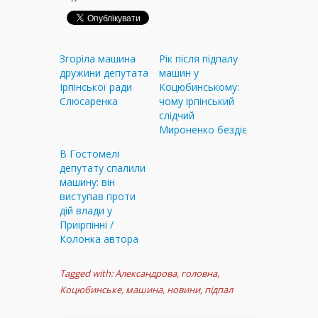
Згоріла машина
Рік після підпалу
дружини депутата
машин у
Ірпінської ради
Коцюбинському:
Слюсаренка
чому ірпінський
слідчий
Мироненко бездіє
В Гостомелі
депутату спалили
машину: він
виступав проти
дій влади у
Приірпінні /
Колонка автора
Tagged with:
Александрова
,
головна
,
Коцюбинське
,
машина
,
новини
,
підпал