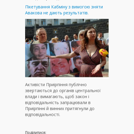
Пікетування Кабміну з вимогою зняти
Авакова не дають результатів.
Активісти Приірпіння публічно
звертаються до органів центральної
влади і вимагають, щоб закон і
відповідальність запрацювали в
Приірпінні й винних притягнули до
відповідальності.
Поділитися: