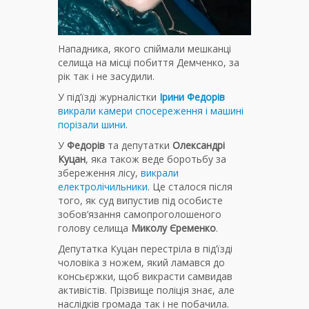
Нападника, якого спіймали мешканці
селища на місці побиття Демченко, за
рік так і не засудили.
У під’їзді журналістки
Ірини Федорів
викрали камери спосереження і машині
порізали шини
.
У
Федорів
та депутатки
Олександрі
Куцан
, яка також веде боротьбу за
збереження лісу,
викрали
електролічильники
. Це сталося після
того, як суд випустив під особисте
зобов’язання самопроголошеного
голову селища
Миколу Єременко
.
Депутатка Куцан перестріла в під’їзді
чоловіка з ножем, який ламався до
консьєржки, щоб викрасти самвидав
активістів. Прізвище поліція знає, але
наслідків громада так і не побачила.