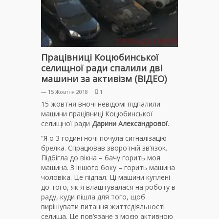
Працівниці Коцюбинської
селищної ради спалили дві
машини за активізм (ВІДЕО)
— 15 Жовтня 2018
1
15 жовтня вночі невідомі підпалили
машини працівниці Коцюбинської
селищної ради
Дарини Александрової
.
“Я о 3 годині ночі почула сигналізацію
брелка. Спрацював зворотній зв’язок.
Підбігла до вікна – бачу горить моя
машина. З іншого боку – горить машина
чоловіка. Це підпал. Ці машини куплені
до того, як я влаштувалася на роботу в
раду, куди пішла для того, щоб
вирішувати питання життєдіяльності
селища. Це пов’язане з моєю активною