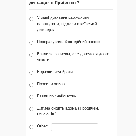
дитсадок в Приірпінні?
У наші дитсадки неможливо
влаштувати, віддали в київській
дитсадок
Перерахували благодійний внесок
Взяли за записом, але довелося довго
чекати
Відмовилися брати
Просили хабар
Взяли по знайомству
Дитина сидить вдома (з родичем,
нянею, ін.)
Other: