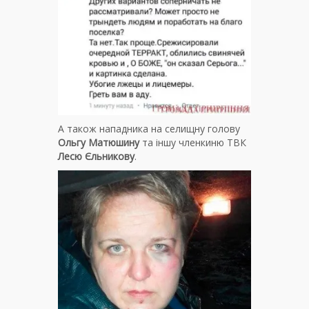
А також нападника на селищну голову
Ольгу Матюшину
та іншу членкиню ТВК
Лесю Єльникову
.