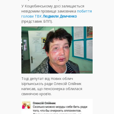
У Коцюбинському досі залищається
невідомим прізвище замовника
побиття
голови ТВК
Людмили Демченко
(представик БПП).
Тоді депутат від Нових облич
Ырпынськоъ ради Олексій Олійник
написав, що пенсіонерка облилася
свинячою кров’ю.