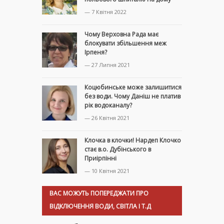
— 7 Квітня 2022
Чому Верховна Рада має
блокувати збільшення меж
Ірпеня?
— 27 Липня 2021
Коцюбинське може залишитися
без води. Чому Даніш не платив
рік водоканалу?
— 26 Квітня 2021
Клочка в клочки! Нардеп Клочко
стає в.о. Дубінського в
Приірпінні
— 10 Квітня 2021
ВАС МОЖУТЬ ПОПЕРЕДЖАТИ ПРО
ВІДКЛЮЧЕННЯ ВОДИ, СВІТЛА І Т.Д