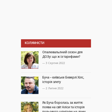
КОЛУМНІСТИ
Опалювальлний сезон для
ДОЗу: що ж із тарифами?
— 3 Серпня 2022
Буча – київське Беверлі Хілс,
історія злету
— 2 Липня 2022
Як Буча боролась за життя:
поява на світ Аліси та історія
польового шпиталю на дому