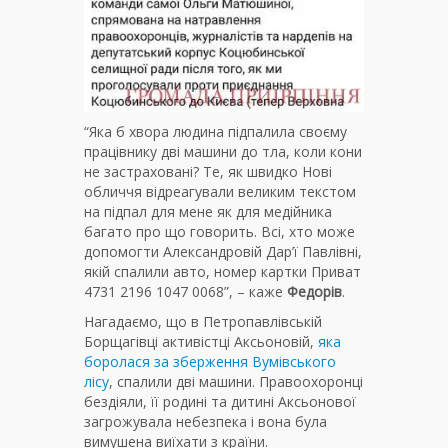
“Яка б хвора людина підпалила своєму
працівнику дві машини до тла, коли кони
не застраховані? Те, як швидко Нові
обличчя відреагували великим текстом
на підпал для мене як для медійника
багато про що говорить. Всі, хто може
допомогти Александровій Дар’ї Павлівні,
якій спалили авто, номер картки Приват
4731 2196 1047 0068”, – каже
Федорів
.
Нагадаємо, що в Петропавлівській
Борщагівці активістці Аксьоновій,
яка
боролася за зберження Вумівського
лісу
, спалили дві машини. Правоохоронці
бездіяли, її родині та дитині Аксьонової
загрожувала небезпека і вона була
вимушена виїхати з країни.