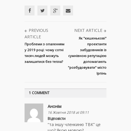
PREVIOUS
NEXT ARTICLE
ARTICLE
Як "кишенькові"
Проблеми з опаленням
проектанти
у 2019 році: чому сотні
забудовників із
тисяч людей можуть
сумнівною репутацією
залишитися без тепла?
допомагають
"розбудовувати" місто
Ірпінь
1 COMMENT
Анонім
16 Жовтня 2018 at 09:11
Відповісти
“та іншу членкиню ТВК” це
що? Якою мовою?