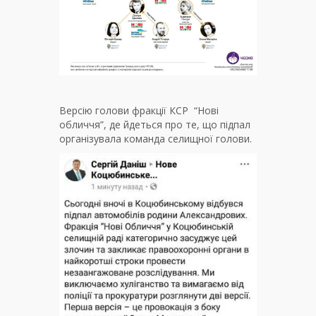
Версію голови фракції КСР “Нові
обличчя”, де йдеться про те, що підпал
організувала команда селищної голови.