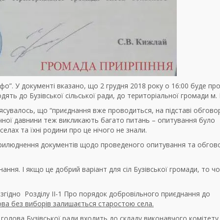
фо”. У документі вказано, що 2 грудня 2018 року о 16:00 буде пр
ять до Бузівської сільської ради, до територіальної громади м. І
’ясувалось, що “приєднання вже проводиться, на підставі обгово
орічної давнини теж викликають багато питань – опитування було
лах та їхні родини про це нічого не знали.
 оприлюднення документів щодо проведеного опитування та обгов
нання. І якщо це добрий варіант для сіл Бузівської громади, то ч
 згідно Розділу II-1 Про порядок добровільного приєднання до
олова без виборів залишається старостою села.
 голова Бузівської ради входить до складу виконавчого комітету 