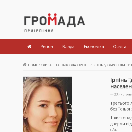
Громада Приірпіння
Регіон
Влада
Економіка
Освіта
HOME
/
ЄЛИЗАВЕТА ПАВЛОВА
/
ІРПІНЬ
/
ІРПІНЬ “ДОБРОВІЛЬНО”
Ірпінь 
населе
— 23 листопа
Третього 
без їхньої
1 листопад
дверми від
с/р.