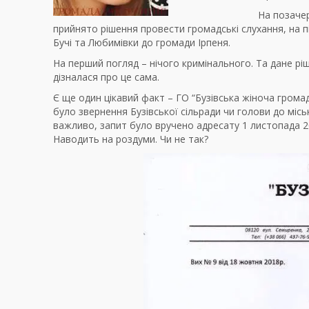
На позачер
прийнято рішення провести громадські слухання, на п
Бучі та Любимівки до громади Ірпеня.
На перший погляд – нічого кримінального. Та дане рі
дізналася про це сама.
Є ще один цікавий факт – ГО “Бузівська жіноча грома
було звернення Бузівської сільради чи голови до міс
важливо, запит було вручено адресату 1 листопада 20
Наводить на роздуми. Чи не так?