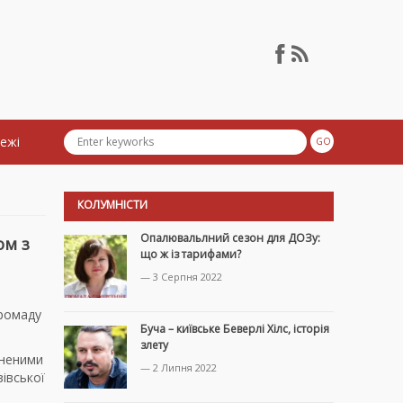
тежі
КОЛУМНІСТИ
Опалювальлний сезон для ДОЗу:
ом з
що ж із тарифами?
— 3 Серпня 2022
Громаду
Буча – київське Беверлі Хілс, історія
злету
иненими
— 2 Липня 2022
івської