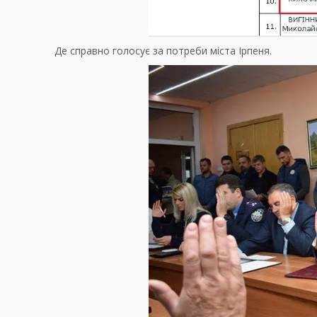
Де справно голосує за потреби міста Ірпеня.