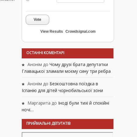
Vote
View Results
Crowdsignal.com
ОСТАННІ КОМЕНТАРІ
Анонім
до
Чому друзі брата депутатки
Главацької зламали моєму сину три ребра
Анонім
до
Безкоштовна поїздка в
Іспанію для дітей чорнобильської зони
Маргарита
до
Іноді були тихі й спокійні
ночі…
ПРИЙМАЛЬНІ ДЕПУТАТІВ