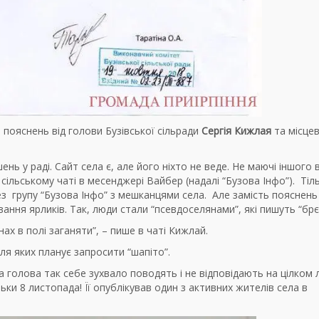
 пояснень від голови Бузівської сільради
Сергія Кижлая
та місце
ь у раді. Сайт села є, але його ніхто не веде. Не маючі іншого 
сільському чаті в месенджері Вайбер (надалі “Бузова Інфо”). Тіл
ез групу “Бузова Інфо” з мешканцями села. Але замість пояснень
ування ярликів. Так, люди стали “псевдоселянами”, які пишуть “брє
нах в полі заганяти”, – пише в чаті Кижлай.
для яких планує запросити “шапіто”.
а голова так себе зухвало поводять і не відповідають на цілком л
ьки 8 листопада! Її опублікував один з активних жителів села в