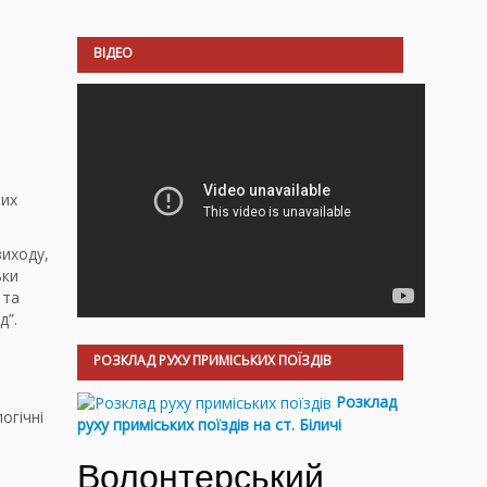
ВІДЕО
вих
виходу,
ьки
 та
д”.
РОЗКЛАД РУХУ ПРИМІСЬКИХ ПОЇЗДІВ
Розклад
огічні
руху приміських поїздів на ст. Біличі