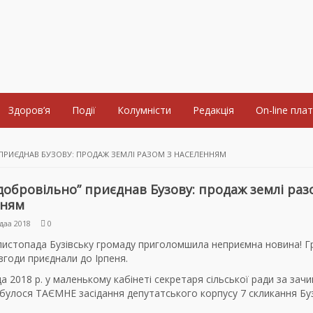
Здоров’я
Події
Колумністи
Редакція
On-line пла
 ПРИЄДНАВ БУЗОВУ: ПРОДАЖ ЗЕМЛІ РАЗОМ З НАСЕЛЕННЯМ
“добровільно” приєднав Бузову: продаж землі раз
нням
даа 2018
0
листопада Бузівську громаду приголомшила неприємна новина! 
 згоди приєднали до Ірпеня.
а 2018 р. у маленькому кабінеті секретаря сільської ради за зач
булося ТАЄМНЕ засідання депутатського корпусу 7 скликання Буз