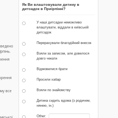
Як Ви влаштовували дитину в
дитсадок в Приірпінні?
У наші дитсадки неможливо
влаштувати, віддали в київській
дитсадок
Перерахували благодійний внесок
оведено
рпінь.
Взяли за записом, але довелося
довго чекати
рення
Відмовилися брати
орення
Просили хабар
Взяли по знайомству
ому все
Дитина сидить вдома (з родичем,
нянею, ін.)
Other:
міської