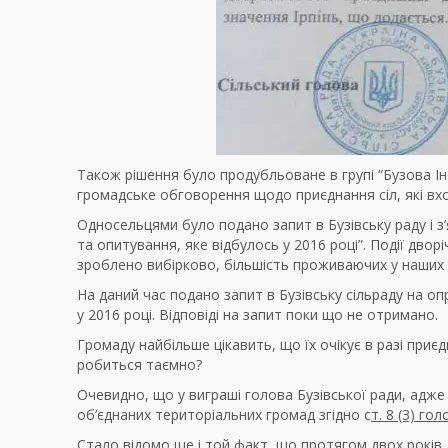
Також рішення було продубльоване в групі “Бузова Ін
громадське обговорення щодо приєднання сіл, які вход
Односельцями було подано запит в Бузівську раду і з
та опитування, яке відбулось у 2016 році”. Події дв
зроблено вибірково, більшість проживаючих у наших се
На даний час подано запит в Бузівську сільраду на
у 2016 році. Відповіді на запит поки що не отримано.
Громаду найбільше цікавить, що їх очікує в разі приєд
робиться таємно?
Очевидно, що у виграші голова Бузівської ради, адже
об’єднаних територіальних громад згідно с
т. 8 (3) г
Стало відомо ще і той факт, що протягом двох років,