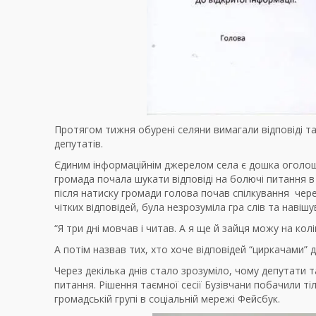
Протягом тижня обурені селяни вимагали відповіді та
депутатів.
Єдиним інформаційнім джерелом села є дошка оголошен
громада почала шукати відповіді на болючі питання в 
після натиску громади голова почав спілкування чер
чітких відповідей, була незрозуміла гра слів та навіш
“Я три дні мовчав і читав. А я ще й зайця можу на колі
А потім назвав тих, хто хоче відповідей “циркачами” 
Через декілька днів стало зрозуміло, чому депутати т
питання. Рішення таємної сесії Бузівчани побачили тіл
громадській групі в соціальній мережі Фейсбук.