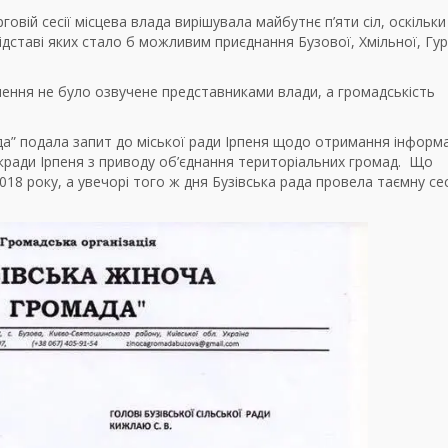
говій сесії місцева влада вирішувала майбутнє п’яти сіл, оскільк
ідставі яких стало б можливим приєднання Бузової, Хмільної, Гу
шення не було озвучене представниками влади, а громадськість
да” подала запит до міської ради Ірпеня щодо отримання інформа
ькради Ірпеня з приводу об’єднання територіальних громад. Що
18 року, а увечорі того ж дня Бузівська рада провела таємну сес