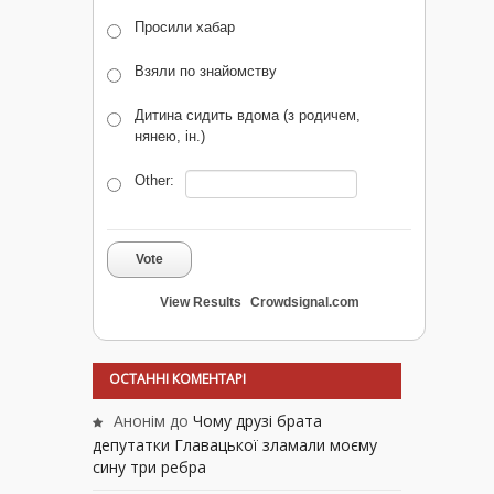
Просили хабар
Взяли по знайомству
Дитина сидить вдома (з родичем,
нянею, ін.)
Other:
Vote
View Results
Crowdsignal.com
ОСТАННІ КОМЕНТАРІ
Анонім
до
Чому друзі брата
депутатки Главацької зламали моєму
сину три ребра