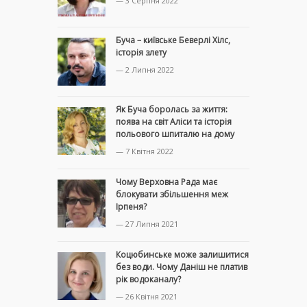
— 3 Серпня 2022
Буча – київське Беверлі Хілс,
історія злету
— 2 Липня 2022
Як Буча боролась за життя:
поява на світ Аліси та історія
польового шпиталю на дому
— 7 Квітня 2022
Чому Верховна Рада має
блокувати збільшення меж
Ірпеня?
— 27 Липня 2021
Коцюбинське може залишитися
без води. Чому Даніш не платив
рік водоканалу?
— 26 Квітня 2021