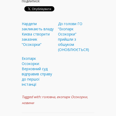
Поділитися:
Нардепи
До голови ГО
закликають владу
“Екопарк
Києва створити
Осокорки”
заказник
прийшли з
“Осокорки”
обшуком
(ОНОВЛЮЄТЬСЯ)
Екопарк
Осокорки:
Верховний суд
відправив справу
до першої
інстанції
Tagged with:
головна
,
екопарк Осокорки
,
новини