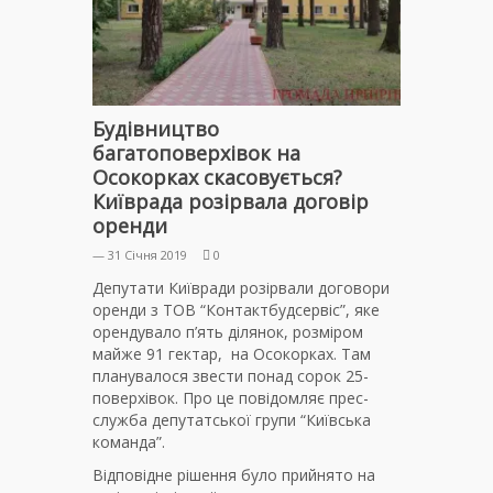
Будівництво
багатоповерхівок на
Осокорках скасовується?
Київрада розірвала договір
оренди
— 31 Січня 2019
0
Депутати Київради розірвали договори
оренди з ТОВ “Контактбудсервіс”, яке
орендувало п’ять ділянок, розміром
майже 91 гектар, на Осокорках. Там
планувалося звести понад сорок 25-
поверхівок. Про це повідомляє прес-
служба депутатської групи “Київська
команда”.
Відповідне рішення було прийнято на