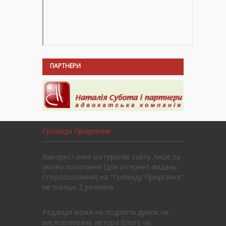
ПАРТНЕРИ
Громада Приірпіння
Використання матеріалів сайту лише за
умови посилання (для інтернет-видань -
гіперпосилання) на "Громаду Приірпіння"
не пізніше 2 речення.
Редакція може не поділяти думок чи
висловлювань автора блогу чи