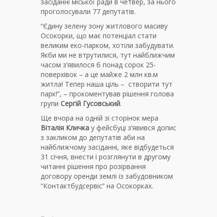
засіданні міської ради в четвер, за нього
проголосували 77 депутатів.
“Єдину зелену зону житлового масиву
Осокорки, що має потенціал стати
великим еко-парком, хотіли забудувати.
Якби ми не втрутилися, тут найближчим
часом з’явилося б понад сорок 25-
поверхівок – а це майже 2 млн кв.м
житла! Тепер наша ціль – створити тут
парк!”, – прокоментував рішення голова
групи
Сергій Гусовський
.
Ще вчора на одній зі сторінок мера
Віталія Кличка
у фейсбуці з’явився допис
з закликом до депутатів аби на
найближчому засіданні, яке відбудеться
31 січня, внести і розглянути в другому
читанні рішення про розірвання
договору оренди землі із забудовником
“Контактбудсервіс” на Осокорках.