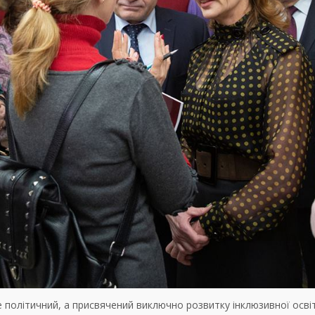
не політичний, а присвячений виключно розвитку інклюзивної осві