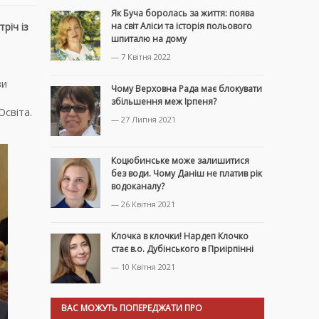
Як Буча боролась за життя: поява
річ із
на світ Аліси та історія польового
шпиталю на дому
— 7 Квітня 2022
ви
Чому Верховна Рада має блокувати
збільшення меж Ірпеня?
Освіта.
— 27 Липня 2021
Коцюбинське може залишитися
без води. Чому Даніш не платив рік
водоканалу?
— 26 Квітня 2021
Клочка в клочки! Нардеп Клочко
стає в.о. Дубінського в Приірпінні
— 10 Квітня 2021
ВАС МОЖУТЬ ПОПЕРЕДЖАТИ ПРО