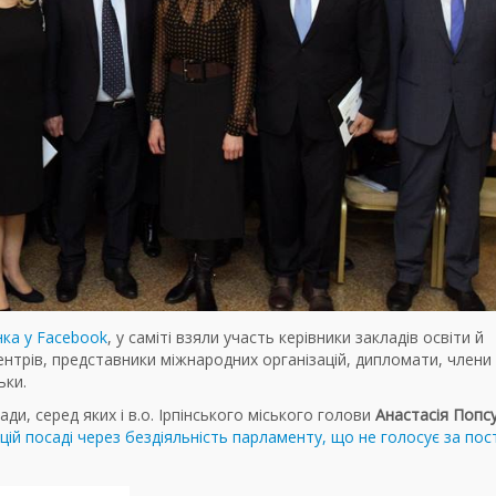
нка у Facebook
, у саміті взяли участь керівники закладів освіти й
ентрів, представники міжнародних організацій, дипломати, члени
ьки.
ади, серед яких і в.о. Ірпінського міського голови
Анастасія Попс
цій посаді через бездіяльність парламенту, що не голосує за по