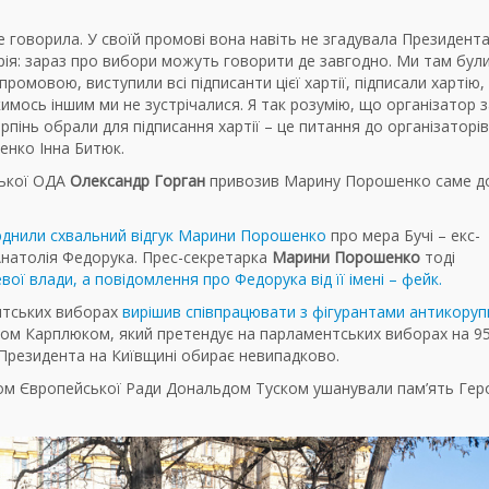
е говорила. У своїй промові вона навіть не згадувала Президент
орія: зараз про вибори можуть говорити де завгодно. Ми там були
промовою, виступили всі підписанти цієї хартії, підписали хартію,
 кимось іншим ми не зустрічалися. Я так розумію, що організатор 
рпінь обрали для підписання хартії – це питання до організаторів
енко Інна Битюк.
ської ОДА
Олександр Горган
привозив Марину Порошенко саме до
люднили схвальний відгук Марини Порошенко
про мера Бучі – екс-
 Анатолія Федорука. Прес-секретарка
Марини Порошенко
тоді
ої влади, а повідомлення про Федорука від її імені – фейк.
нтських виборах
вирішив співпрацювати з фігурантами антикоруп
ром Карплюком, який претендує на парламентських виборах на 9
к Президента на Київщині обирає невипадково.
м Європейської Ради Дональдом Туском ушанували пам’ять Гер