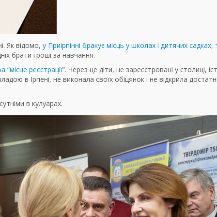
. Як відомо,
у Приірпінні бракує місць у школах і дитячих садках,
дніх брати гроші за навчання.
а “місце реєстрації”
. Через це діти, не зареєстровані у столиці, і
 владою в Ірпені, не виконала своїх обіцянок і не відкрила достатн
утніми в кулуарах.