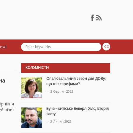
тежі
КОЛУМНІСТИ
Опалювальлний сезон для ДОЗу:
на
що ж із тарифами?
— 3 Серпня 2022
ірпіння
Буча – київське Беверлі Хілс, історія
й візит
злету
— 2 Липня 2022