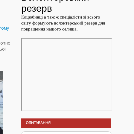
 тому
стотно
ьої
ОПИТУВАННЯ