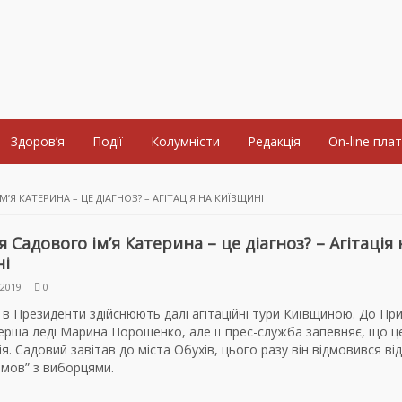
Здоров’я
Події
Колумністи
Редакція
On-line пла
’Я КАТЕРИНА – ЦЕ ДІАГНОЗ? – АГІТАЦІЯ НА КИЇВЩИНІ
 Садового ім’я Катерина – це діагноз? – Агітація 
ні
2019
0
в Президенти здійснюють далі агітаційні тури Київщиною. До При
ерша леді Марина Порошенко, але її прес-служба запевняє, що це
ція. Садовий завітав до міста Обухів, цього разу він відмовився від
змов” з виборцями.