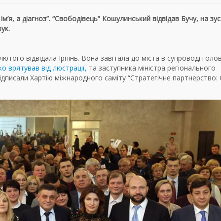
’я, а діагноз”. “Свободівець” Кошулинський відвідав Бучу, на зуст
ук.
лютого відвідала Ірпінь. Вона завітала до міста в супроводі голо
о врятував від люстрації,
та заступника міністра регіонального
і підписали Хартію міжнародного саміту “Стратегічне партнерство: 