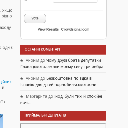
а. Якщо
 рівно
Vote
заходу –
View Results
Crowdsignal.com
 однієї
ОСТАННІ КОМЕНТАРІ
Анонім
до
Чому друзі брата депутатки
Главацької зламали моєму сину три ребра
Анонім
до
Безкоштовна поїздка в
ційних
Іспанію для дітей чорнобильської зони
5-й
Маргарита
до
Іноді були тихі й спокійні
оїв
ночі…
ПРИЙМАЛЬНІ ДЕПУТАТІВ