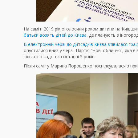
На саміті 2019 рік оголосили роком дитини на Київщині
батьки возять дітей до Києва
, де планують з іногоро
В електронній черзі до дитсадків Києва з’явилася граф
опустилися вниз у черзі. Партія “Нові обличчя”, яка є
кількості садків за останні 5 років.
Після саміту Марина Порошенко поспілкувалася з прис