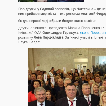
Про дружину Садовий розповів, що “Катерина – це не ім
ним прийшов мер міста – екс-регіонал Анатолій Федор
Як для першої леді зібрали бюджетників-освітян
Дружина чинного Президента
Марина Порошенко
15 
Київської ОДА
Олександра Терещука
,
якого Порошенк
розвитку
Лева Парцхаладзе
. За їхньої участі в Ірпен
Наука. Влада”.