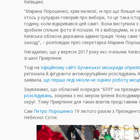
Київщині.
“Марина Порошенко, крім інклюзії, ні про що більше н
хтось у кулуарах говорив про вибори, то це така іст
годину, коли відкривався цей саміт. Вона виступила з 
зробили спільне фото й поїхали. Ні з виборцями, ні з
Київська обласна державна адміністрація. Чому саме І
заходу”, – розповідає прес-секретарка Марини Порош
Нагадаємо, що у вересні 2017 року екс-очільник Київ
зі шкіл Приірпіння.
Тоді на
офіційному сайті Бучанської міськради опри
регіонала й фігуранта антикорупційних розслідувань
заявила,
що перша леді ніколи не оцінює роботу місцев
Зауважимо, що обласний осередок “БПП” на президе
розслідувань
, зокрема з екс-мером Ірпеня Володими
округ. Тому Приірпіння для таких візитів представни
Сам
Петро Порошенко
19 лютого разом з Президенто
Небесної Сотні.