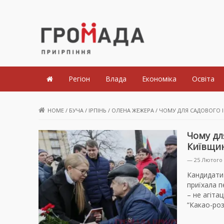
Громада Приірпіння
Регіон
Влада
Економіка
Освіта
HOME
/
БУЧА
/
ІРПІНЬ
/
ОЛЕНА ЖЕЖЕРА
/
ЧОМУ ДЛЯ САДОВОГО ІМ
Чому для
Київщи
— 25 Лютого 
Кандидати 
приїхала п
– не агіта
“Какао-ро