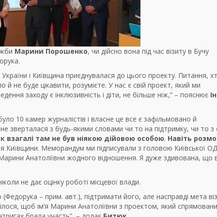
лужби
Марини Порошенко
, чи дійсно вона під час візиту в Бучу
орука.
х України і Київщина приєднувалася до цього проекту. Питання, хт
ло й не буде цікавити, розумієте. У нас є свій проект, який ми
дення заходу є інклюзивність і діти, не більше ніж,” – пояснює
І
було 10 камер журналістів і власне це все є зафільмовано й
е зверталася з будь-якими словами чи то на підтримку, чи то з
 взагалі там не був ніякою дійовою особою
.
Навіть розмо
ня Київщини. Меморандум ми підписували з головою Київської О
 Марини Анатоліївни жодного відношення. Я дуже здивована, що в
іколи не дає оцінку роботі місцевої влади.
(Федорука – прим. авт.), підтримати його, але насправді мета ві
тілося, щоб ім’я Марини Анатоліївни з проектом, який спрямован
інтригах брала участь”, – додає
Битюк
.