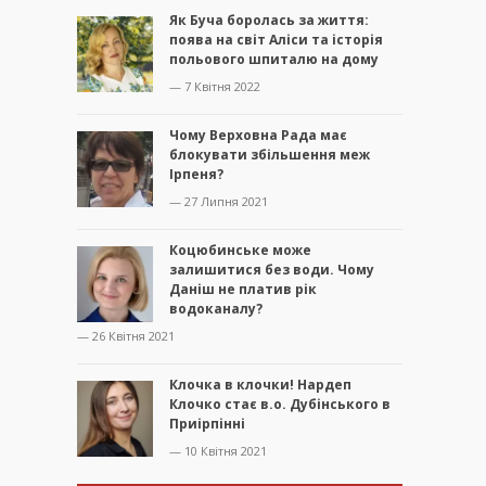
Як Буча боролась за життя:
поява на світ Аліси та історія
польового шпиталю на дому
— 7 Квітня 2022
Чому Верховна Рада має
блокувати збільшення меж
Ірпеня?
— 27 Липня 2021
Коцюбинське може
залишитися без води. Чому
Даніш не платив рік
водоканалу?
— 26 Квітня 2021
Клочка в клочки! Нардеп
Клочко стає в.о. Дубінського в
Приірпінні
— 10 Квітня 2021