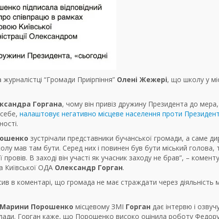
 журналістці “Громади Приірпіння”
Олені Жежері
, що школу у мі
ксандра Горгана
, чому він привіз дружину Президента до мера,
 себе,
налаштовує негативно місцеве населення проти Президент
ності.
рошенко
зустрічали представники бучанської громади, а саме д
колу мав там бути. Серед них і повинен був бути міський голова,
ї провів. В заході він участі як учасник заходу не брав”, – комент
ва Київської ОДА
Олександр Горган
.
ив в коментарі, що громада не має страждати через діяльність м
Марини Порошенко
місцевому ЗМІ
Горган
дає інтервю і озвучу
 влади. Горган каже, що Порошенко високо оцінила роботу Федору