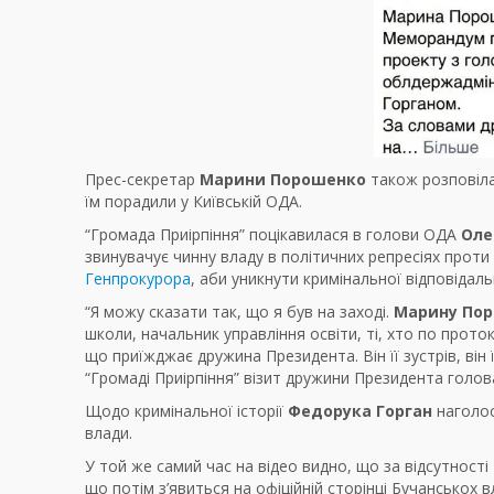
Прес-секретар
Марини Порошенко
також розповіла
їм порадили у Київській ОДА.
“Громада Приірпіння” поцікавилася в голови ОДА
Оле
звинувачує чинну владу в політичних репресіях проти
Генпрокурора
, аби уникнути кримінальної відповідаль
“Я можу сказати так, що я був на заході.
Марину По
школи, начальник управління освіти, ті, хто по прото
що приїжджає дружина Президента. Він її зустрів, він ї
“Громаді Приірпіння” візит дружини Президента голо
Щодо кримінальної історії
Федорука Горган
наголос
влади.
У той же самий час на відео видно, що за відсутності
що потім з’явиться на офіційній сторінці Бучанськох