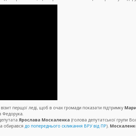
 візит перщої леді, щоб в очах громади показати підтримку
Мар
в Федорука.
 депутата
Ярослава Москаленка
(голова депутатської групи Во
уча обирався
до попереднього скликання ВРУ від ПР
).
Москаленк