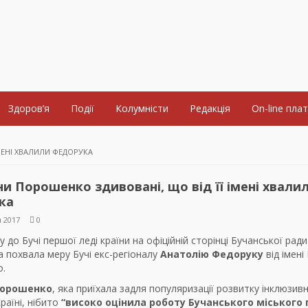
Здоров’я
Події
Колумністи
Редакція
On-line пла
МЕНІ ХВАЛИЛИ ФЕДОРУКА
и Порошенко здивовані, що від її імені хвали
ка
 2017
0
ту до Бучі першої леді країни на офіційній сторінці Бучанської ради
 похвала меру Бучі екс-регіоналу
Анатолію Федоруку
від імен
.
Порошенко
, яка приїхала задля популяризації розвитку інклюзивн
країні, нібито
“високо оцінила роботу Бучанського міського