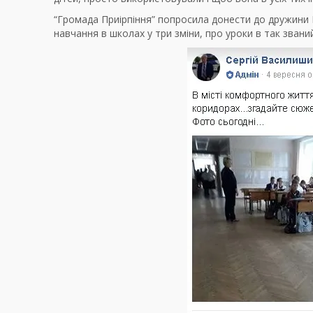
“Громада Приірпіння” попросила донести до дружини 
навчання в школах у три зміни, про уроки в так звани