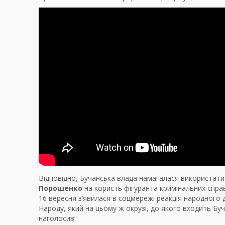
Відповідно, Бучанська влада намагалася використати
Порошенко
на користь фігуранта кримінальних спра
16 вересня з’явилася в соцмережі реакція народного
Народу, який на цьому ж окрузі, до якого входить Б
наголосив: