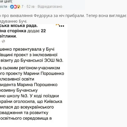
ю про вихваляння Федорука за ніч прибрали. Тепер вона виглядає
ядуванню Бучі.