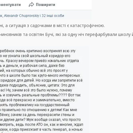
, а ситуація з садочками в місті є катастрофічною.
новників та освітян Бучі, які за одну ніч перефарбували школу 