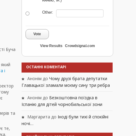
нянею, ін.)
Other:
Vote
View Results
Crowdsignal.com
сті Буча
 який
ОСТАННІ КОМЕНТАРІ
а і
Анонім
до
Чому друзі брата депутатки
Главацької зламали моєму сину три ребра
иректор
 тому
Анонім
до
Безкоштовна поїздка в
ує
Іспанію для дітей чорнобильської зони
ерів та
Маргарита
до
Іноді були тихі й спокійні
ночі…
є те,
ка.