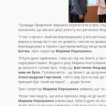
“Громада Приірпіння” вирішила перепитати в прес-с
зазначала, що високо цінує роботу екс-регоінала Фед
“У нас є проект, який ми впроваджуємо у всіх регіона
мером в якому місті нас не цікавить і ніколи не цікави
впроваджуємо в Україні і критерієм вибору місця прове
Битюк
, прес-секретар
Марини Порошенко
.
“Я була дуже здивована, тому що під час візиту у нас 
задокументовано. Жодного разу Марина Анатолієвна н
до міського голови Бучі, тому що
фактично Федорук
ним не було.
Головна мета – це проект, це долучен
Олександром Горганом
, тобто мер Бучі не має до
принципі був такий матеріал”, – додає Битюк.
Прес-секретар
Марини Порошенко
заявила, що та н
“Вони там пишуть, що вона приїхала ледь не до нього 
Марини Порошенко
зовсім інша. Мені б дуже не хо
дітей, просто використовували і щоб вона в усіх тих 