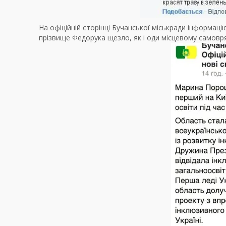
На офіційній сторінці Бучанської міськради інформаці
прізвище Федорука щезло, як і оди місцевому самовр