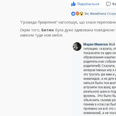
“Громада Приірпіння” наголошує, що класи переповнені
Окрім того,
Битюк
була дуже здивована поведінкою чи
завезли туди нові меблі.