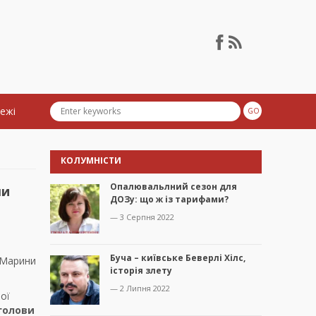
тежі
КОЛУМНІСТИ
Опалювальлний сезон для
ли
ДОЗу: що ж із тарифами?
— 3 Серпня 2022
Буча – київське Беверлі Хілс,
і Марини
історія злету
— 2 Липня 2022
ої
 голови