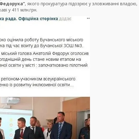
 Федорука”
, якого прокуратура підозрює у зловживанні владою,
аві у 411 млн.грн.