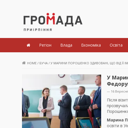
Громада Приірпіння
Регіон
Влада
Економіка
Освіта
HOME
/
БУЧА
/
У МАРИНИ ПОРОШЕНКО ЗДИВОВАНІ, ЩО ВІД ЇЇ І
У Марин
Федору
— 16 Вересня
Після візи
прозвучала
Порошенко
Марина 
освіти в У