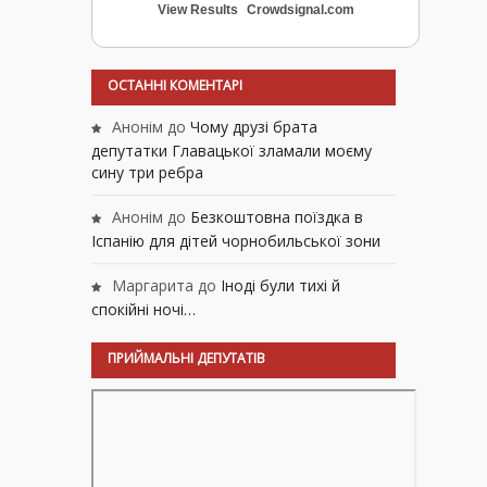
View Results
Crowdsignal.com
ОСТАННІ КОМЕНТАРІ
Анонім
до
Чому друзі брата
депутатки Главацької зламали моєму
сину три ребра
Анонім
до
Безкоштовна поїздка в
Іспанію для дітей чорнобильської зони
Маргарита
до
Іноді були тихі й
спокійні ночі…
ПРИЙМАЛЬНІ ДЕПУТАТІВ