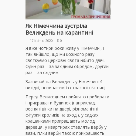
Як Німеччина зустріла
Великдень на карантині
— 17 Квітня 2020
0
Я вже чотири роки живу у Німеччині, і
так вийшло, що ми кожного разу
святкуємо церковні свята нібито двічі.
Один раз – за західним обрядом, другий
раз – за східним.
Зазвичай на Великдень у Німеччині 4
вихідні, починаючи із страсної п’ятниці.
Перед Великоднем прийнято прибирати
і прикрашати будинок (наприклад,
весняні вінки на двері, різноманітні
фігурки кроликів на вході), у садках
крашанками прикрашають молоді
деревця, у квартирах ставлять вербу у
вази, гілки верби також прикрашають