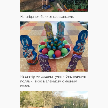
На сніданок билися крашанками.
Надвечір ми ходили гуляти безлюдними
полями, тихо маленьким сімейним
колом.