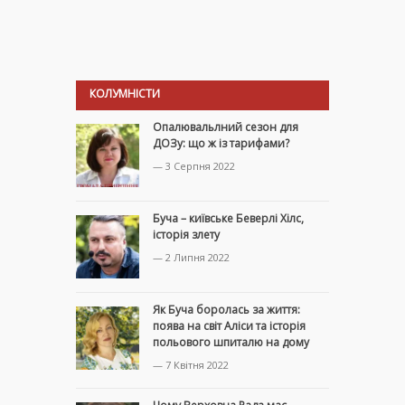
КОЛУМНІСТИ
Опалювальлний сезон для
ДОЗу: що ж із тарифами?
— 3 Серпня 2022
Буча – київське Беверлі Хілс,
історія злету
— 2 Липня 2022
Як Буча боролась за життя:
поява на світ Аліси та історія
польового шпиталю на дому
— 7 Квітня 2022