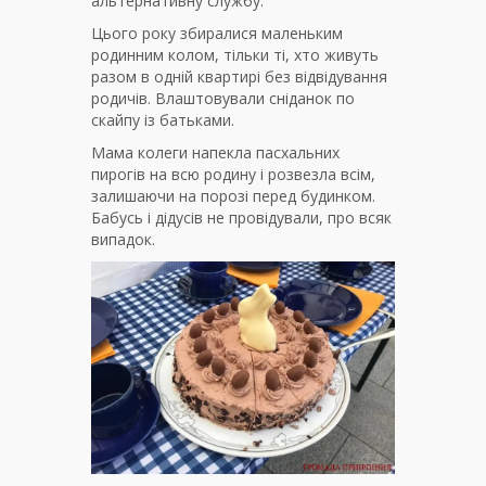
альтернативну службу.
Цього року збиралися маленьким
родинним колом, тільки ті, хто живуть
разом в одній квартирі без відвідування
родичів. Влаштовували сніданок по
скайпу із батьками.
Мама колеги напекла пасхальних
пирогів на всю родину і розвезла всім,
залишаючи на порозі перед будинком.
Бабусь і дідусів не провідували, про всяк
випадок.