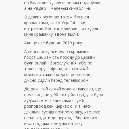
на Великдень даруть великі подарунки,
а на Різдво – маленькі символічні.
В деяких регіонах також б’ються
крашанками, як і в Україні – чия
витримає. Або є ще звичай – хто далі
кине крашанку, і вона вціліє.
Але це все було до 2019 року.
А цього року все було скромніше і
простіше. Замість походу до церкви
були онлайн богослужіння, або по
телевізору. І віряни, які зазвичай
кожного тижня ходять до церкви,
дійсно сиділи перед телевізором.
До речі, той самий колега підказав, що
пам’ятає, ще у 90-тих у його дідуся були
аудіокасети із записами служб,
розповсюджені церквою. У ті часи
декілька сусідів похилого віку, хто вже
не міг ходити до церкви, збиралися у
нього вдома в неділю на таку