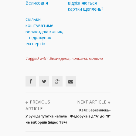
Великодня
відрізняються
картки щеплень?
Скільки
коштуватиме
великодній кошик,
– підрахунок
експертів
Tagged with:
Великдень
,
головна
,
новина
PREVIOUS
NEXT ARTICLE
ARTICLE
Кейс Березинець-
У Бучі депутатка напала
Федорука від "А" до "Я"
на виборців (відео 18+)