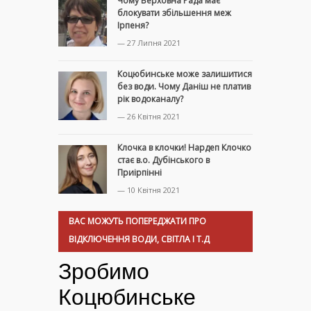
Чому Верховна Рада має
блокувати збільшення меж
Ірпеня?
— 27 Липня 2021
Коцюбинське може залишитися
без води. Чому Даніш не платив
рік водоканалу?
— 26 Квітня 2021
Клочка в клочки! Нардеп Клочко
стає в.о. Дубінського в
Приірпінні
— 10 Квітня 2021
ВАС МОЖУТЬ ПОПЕРЕДЖАТИ ПРО
ВІДКЛЮЧЕННЯ ВОДИ, СВІТЛА І Т.Д