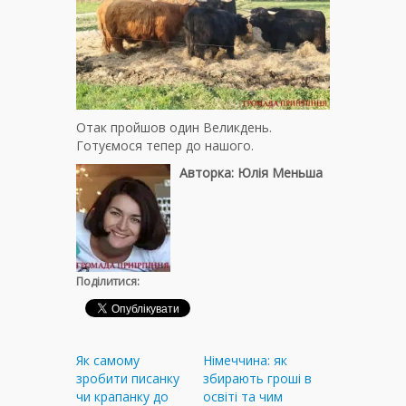
Отак пройшов один Великдень.
Готуємося тепер до нашого.
Авторка: Юлія Меньша
Поділитися:
Як самому
Німеччина: як
зробити писанку
збирають гроші в
чи крапанку до
освіті та чим