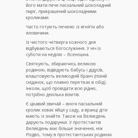
його мати пече пасхальний шоколадний
пиріг, прикрашений шоколадними
кроликами.
Часто готують печеню: із ягняти або
яловичини.
Із чистого четверга кожного дня
відбуваються богослужіння. У ніч із
суботи на неділю – Всеношна.
Святкують, збираючись великою
родиною, відвідують бабусь і дідусів,
влаштовують великодній бранч (пізній
сніданок, що плавно перетікає в обід).
Інколи, щоб провідати всю рідню,
потрібно декілька візитів.
Є цікавий звичай – вночі пасхальний
кролик ховає яйця у саду, а вранці діти
мають їх знайти. Також на Великдень
дарують подарунки. У протестантів
Великдень має більше значення, ніж
Різдво, тому в протестантських родинах