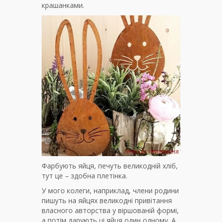
крашанками.
Фарбують яйця, печуть великодній хліб,
тут це – здобна плетінка.
У мого колеги, наприклад, члени родини
пишуть на яйцях великодні привітання
власного авторства у віршованій формі,
а потім дарують ці яйця один одному. А