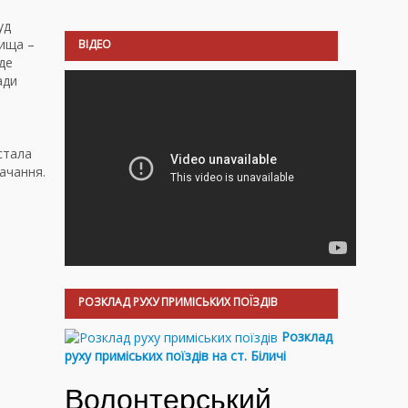
уд
лища –
ВІДЕО
де
ади
стала
ачання.
РОЗКЛАД РУХУ ПРИМІСЬКИХ ПОЇЗДІВ
Розклад
руху приміських поїздів на ст. Біличі