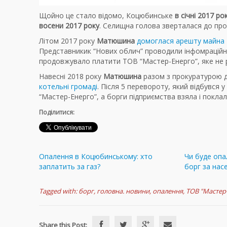
Щойно це стало відомо, Коцюбинське
в січні 2017 р
восени 2017 року
. Селищна голова зверталася до про
Літом 2017 року
Матюшина
домоглася арешту майна 
Представникик “Нових облич” проводили інфомраційну
продовжувало платити ТОВ “Мастер-Енерго”, яке не 
Навесні 2018 року
Матюшина
разом з прокуратурою д
котельні громаді
. Після 5 перевороту, який відбувся
“Мастер-Енерго”, а борги підприємства взяла і поклал
Поділитися:
Опалення в Коцюбинському: хто
Чи буде опа
заплатить за газ?
борг за нас
Tagged with:
борг
,
головна. новини
,
опалення
,
ТОВ "Мастер
Share this Post: