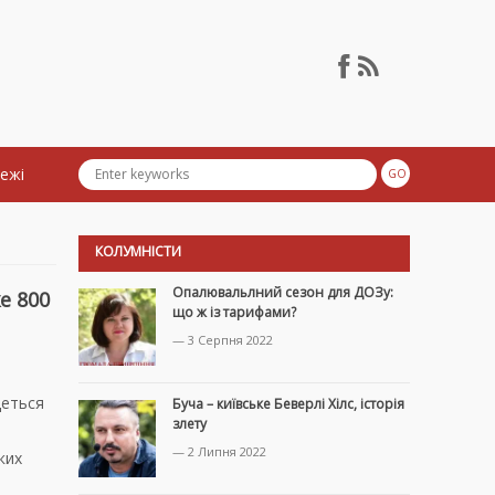
тежі
КОЛУМНІСТИ
Опалювальлний сезон для ДОЗу:
е 800
що ж із тарифами?
— 3 Серпня 2022
деться
Буча – київське Беверлі Хілс, історія
злету
— 2 Липня 2022
ких