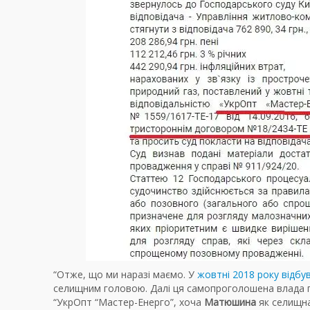
“Отже, що ми наразі маємо. У
жовтні 2018 року відбу
селищним головою. Далі ця самопроголошена влада пі
“УкрОпт “Мастер-Енерго”, хоча
Матюшина
як селищна