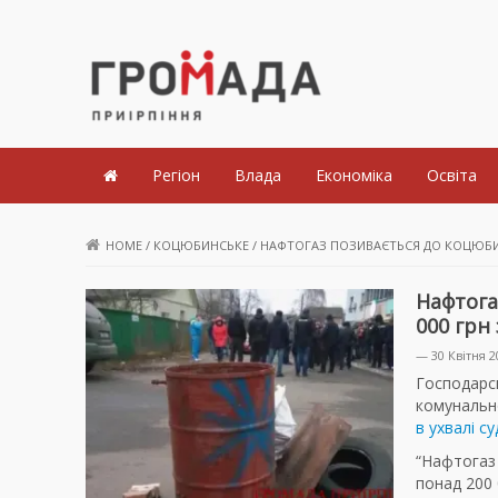
Громада Приірпіння
Регіон
Влада
Економіка
Освіта
HOME
/
КОЦЮБИНСЬКЕ
/
НАФТОГАЗ ПОЗИВАЄТЬСЯ ДО КОЦЮБИНС
Нафтога
000 грн
— 30 Квітня 2
Господарсь
комунально
в ухвалі су
“Нафтогаз 
понад 200 