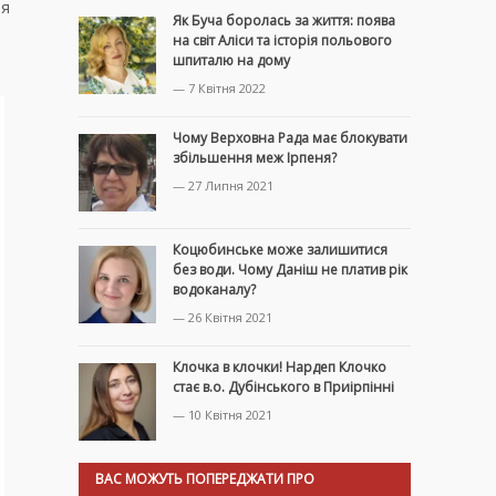
ня
Як Буча боролась за життя: поява
на світ Аліси та історія польового
шпиталю на дому
— 7 Квітня 2022
Чому Верховна Рада має блокувати
збільшення меж Ірпеня?
— 27 Липня 2021
Коцюбинське може залишитися
без води. Чому Даніш не платив рік
водоканалу?
— 26 Квітня 2021
Клочка в клочки! Нардеп Клочко
стає в.о. Дубінського в Приірпінні
— 10 Квітня 2021
ВАС МОЖУТЬ ПОПЕРЕДЖАТИ ПРО