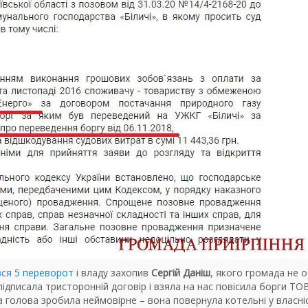
вся 5 переворот
і владу захопив
Сергій Даніш
, якого громада не 
дписала тристоронній договір і взяла на нас повісила борги ТО
 голова зробила неймовірне – вона повернула котельні у власні