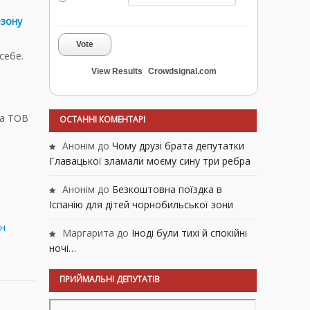
езону
Vote
себе.
View Results
Crowdsignal.com
на ТОВ
ОСТАННІ КОМЕНТАРІ
Анонім
до
Чому друзі брата депутатки
Главацької зламали моєму сину три ребра
Анонім
до
Безкоштовна поїздка в
Іспанію для дітей чорнобильської зони
лн
Маргарита
до
Іноді були тихі й спокійні
ночі…
ПРИЙМАЛЬНІ ДЕПУТАТІВ