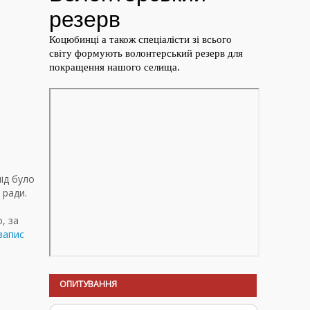
лід було
 ради.
, за
запис
ОПИТУВАННЯ