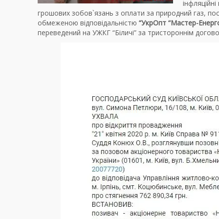
інфляційні
грошових зобов`язань з оплати за природний газ, п
обмеженою відповідальністю
“УкрОпт “Мастер-Енерг
переведений на УЖКГ “Біличі” за тристороннім догово