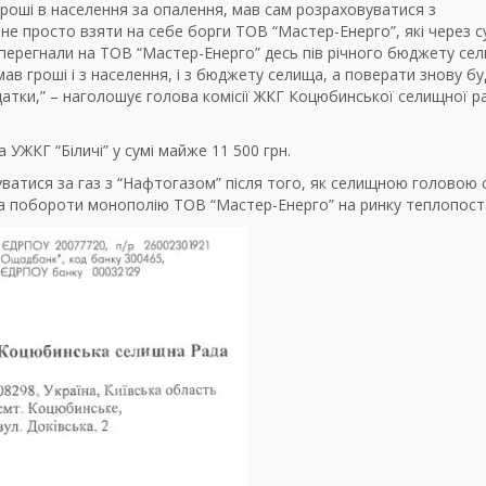
 гроші в населення за опалення, мав сам розраховуватися з
е просто взяти на себе борги ТОВ “Мастер-Енерго”, які через с
 перегнали на ТОВ “Мастер-Енерго” десь пів річного бюджету се
ав гроші і з населення, і з бюджету селища, а поверати знову бу
податки,” – наголошує голова комісії ЖКГ Коцюбинської селищної р
УЖКГ “Біличі” у сумі майже 11 500 грн.
ватися за газ з “Нафтогазом” після того, як селищною головою 
а побороти монополію ТОВ “Мастер-Енерго” на ринку теплопост