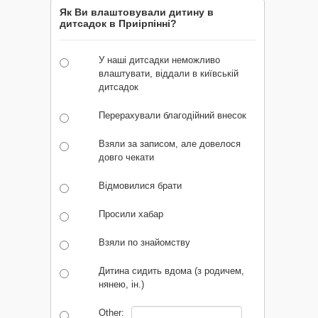
Як Ви влаштовували дитину в
дитсадок в Приірпінні?
У наші дитсадки неможливо
влаштувати, віддали в київській
дитсадок
Перерахували благодійний внесок
Взяли за записом, але довелося
довго чекати
Відмовилися брати
Просили хабар
Взяли по знайомству
Дитина сидить вдома (з родичем,
нянею, ін.)
Other: