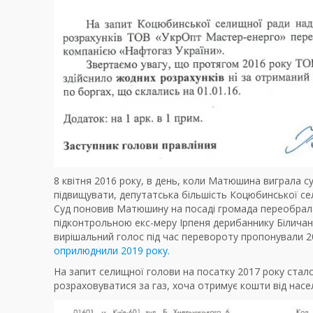
8 квітня 2016 року, в день, коли Матюшина виграла су
підвищувати, депутатська більшість Коцюбинської с
Суд поновив Матюшину на посаді громада переобрала
підконтрольною екс-меру Ірпеня дерибаннику Біличан
вирішальний голос під час перевороту пропонували 2
оприлюднили 2019 року.
На запит селищної голови на посатку 2017 року стал
розраховуватися за газ, хоча отримує кошти від насе