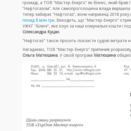
громаді, а ТОВ “Мастер-Енерго” як бізнес, який брав
“Нафтогазом”. Але самопроголошена влада вирішила н
тепер забирає “Нафтогаз”, вони наприкінці 2018 року
понад 8 млн грн
. Виходить, що “Мастер-Енерго” отрим
УЖКГ “Біличі”, яке існує за наші комунальні кошти і 
Олександра Куцан
.
“Нафтогаз” також просить покласти судові витрати на 
Нагадаємо, ТОВ “Мастер-Енерго” припинив розрахову
Ольга Матюшина
. У своїй програмі
Матюшина
обіцял