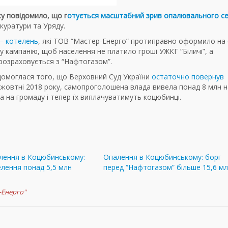
оку повідомило, що г
отується масштабний зрив опалювального с
куратури та Уряду.
– котелень
, які ТОВ “Мастер-Енерго” протиправно оформило на 
 кампанію, щоб населення не платило гроші УЖКГ “Біличі”, а
розраховується з “Нафтогазом”.
омоглася того, що Верховний Суд України
остаточно повернув
 у жовтні 2018 року, самопроголошена влада вивела понад 8 млн 
а на громаду і тепер їх виплачуватимуть коцюбинці.
лення в Коцюбинському:
Опалення в Коцюбинському: борг
елення понад 5,5 млн
перед “Нафтогазом” більше 15,6 м
-Енерго"