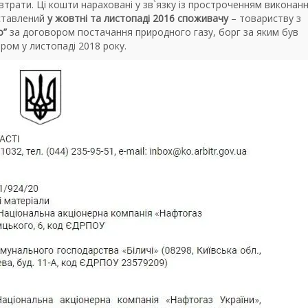
 втрати. Ці кошти нараховані у зв`язку із простроченням виконан
оставлений
у жовтні та листопаді 2016 споживачу
– товариству з
о”
за договором постачання природного газу, борг за яким був
ром у листопаді 2018 року.