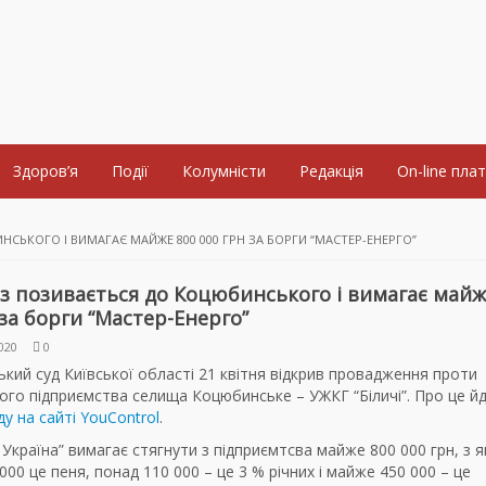
Здоров’я
Події
Колумністи
Редакція
On-line пла
ЬКОГО І ВИМАГАЄ МАЙЖЕ 800 000 ГРН ЗА БОРГИ “МАСТЕР-ЕНЕРГО”
з позивається до Коцюбинського і вимагає майж
 за борги “Мастер-Енерго”
020
0
кий суд Київської області 21 квітня відкрив провадження проти
го підприємства селища Коцюбинське – УЖКГ “Біличі”. Про це й
ду на сайті YouControl
.
Україна” вимагає стягнути з підприємтсва майже 800 000 грн, з я
000 це пеня, понад 110 000 – це 3 % річних і майже 450 000 – це