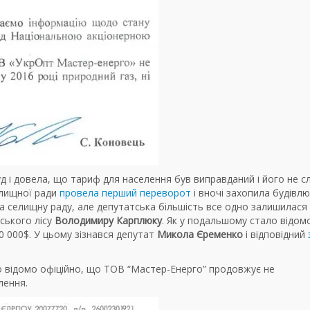
д і довела, що тариф для населення був виправданий і його не с
елищної ради
провела перший переворот
і вночі захопила будівлю
 селищну раду, але депутатська більшість все одно залишилася
ського лісу
Володимиру Карплюку
. Як у подальшому стало відомо
0 000$. У цьому зізнався депутат
Микола Єременко
і відповідний
о відомо офіційно, що ТОВ “Мастер-Енерго” продовжує не
лення.