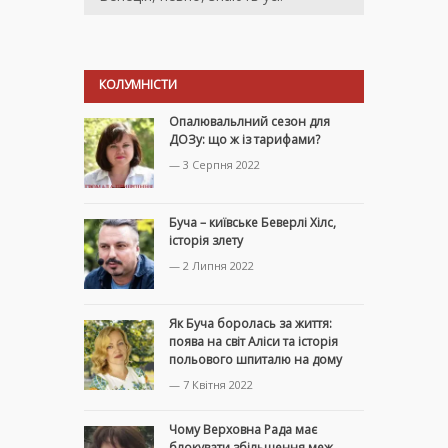
КОЛУМНІСТИ
Опалювальлний сезон для
ДОЗу: що ж із тарифами?
— 3 Серпня 2022
Буча – київське Беверлі Хілс,
історія злету
— 2 Липня 2022
Як Буча боролась за життя:
поява на світ Аліси та історія
польового шпиталю на дому
— 7 Квітня 2022
Чому Верховна Рада має
блокувати збільшення меж