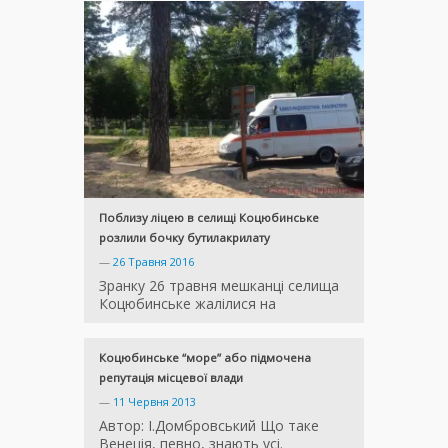
Поблизу ліцею в селищі Коцюбинське
розлили бочку бутилакрилату
—
26 Травня 2016
Зранку 26 травня мешканці селища
Коцюбинське жалілися на
Коцюбинське “море” або підмочена
репутація місцевої влади
—
11 Червня 2013
Автор: І.Домбровський Що таке
Венеція, певно, знають усі.