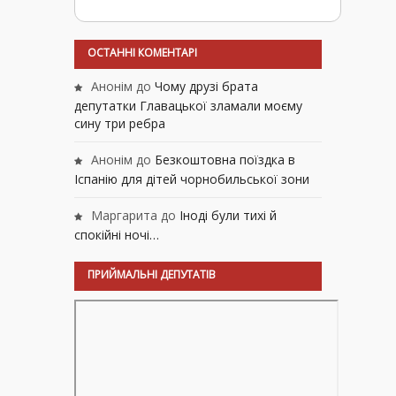
ОСТАННІ КОМЕНТАРІ
Анонім
до
Чому друзі брата
депутатки Главацької зламали моєму
сину три ребра
Анонім
до
Безкоштовна поїздка в
Іспанію для дітей чорнобильської зони
Маргарита
до
Іноді були тихі й
спокійні ночі…
ПРИЙМАЛЬНІ ДЕПУТАТІВ