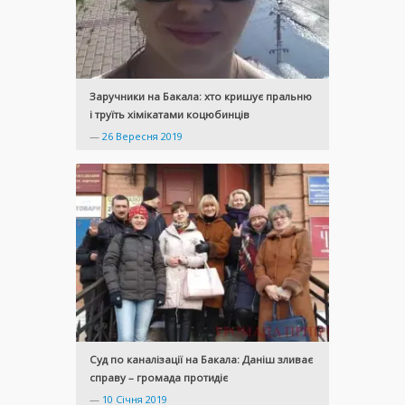
Заручники на Бакала: хто кришує пральню
і труїть хімікатами коцюбинців
—
26 Вересня 2019
Суд по каналізації на Бакала: Даніш зливає
справу – громада протидіє
—
10 Січня 2019