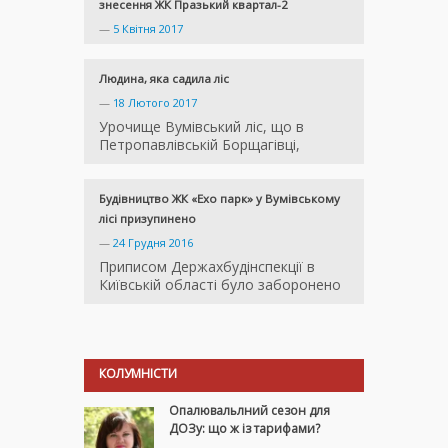
знесення ЖК Празький квартал-2
—
5 Квітня 2017
Людина, яка садила ліс
—
18 Лютого 2017
Урочище Вумівський ліс, що в
Петропавлівській Борщагівці,
Будівництво ЖК «Ехо парк» у Вумівському
лісі призупинено
—
24 Грудня 2016
Приписом Держахбудінспекції в
Київській області було заборонено
КОЛУМНІСТИ
Опалювальлний сезон для
ДОЗу: що ж із тарифами?