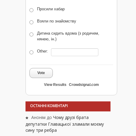
Просили хабар
Взяли по знайомству
Дитина сидить вдома (з родичем,
нянею, ін.)
Other:
Vote
View Results
Crowdsignal.com
ОСТАННІ КОМЕНТАРІ
Анонім
до
Чому друзі брата
депутатки Главацької зламали моєму
сину три ребра