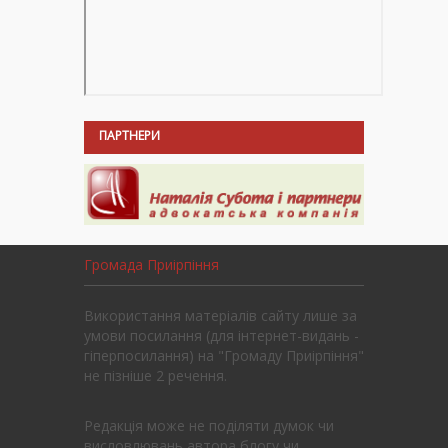
ПАРТНЕРИ
Громада Приірпіння
Використання матеріалів сайту лише за
умови посилання (для інтернет-видань -
гіперпосилання) на "Громаду Приірпіння"
не пізніше 2 речення.
Редакція може не поділяти думок чи
висловлювань автора блогу чи