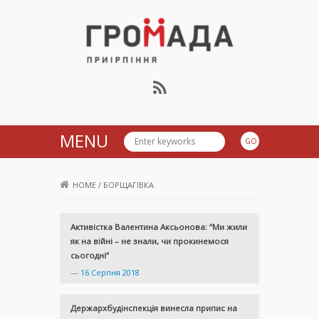
Громада Приірпіння
MENU
HOME
/
БОРЩАГІВКА
Активістка Валентина Аксьонова: “Ми жили
як на війні – не знали, чи прокинемося
сьогодні”
—
16 Серпня 2018
Держархбудінспекція винесла припис на