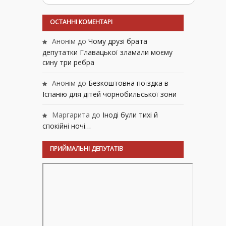
ОСТАННІ КОМЕНТАРІ
Анонім
до
Чому друзі брата
депутатки Главацької зламали моєму
сину три ребра
Анонім
до
Безкоштовна поїздка в
Іспанію для дітей чорнобильської зони
Маргарита
до
Іноді були тихі й
спокійні ночі…
ПРИЙМАЛЬНІ ДЕПУТАТІВ