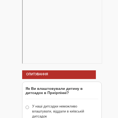
ОПИТУВАННЯ
Як Ви влаштовували дитину в
дитсадок в Приірпінні?
У наші дитсадки неможливо
влаштувати, віддали в київській
дитсадок