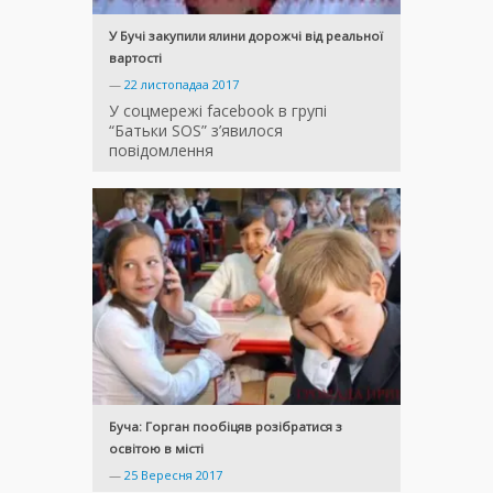
У Бучі закупили ялини дорожчі від реальної
вартості
—
22 листопадаа 2017
У соцмережі facebook в групі
“Батьки SOS” з’явилося
повідомлення
Буча: Горган пообіцяв розібратися з
освітою в місті
—
25 Вересня 2017