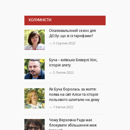
КОЛУМНІСТИ
Опалювальлний сезон для
ДОЗу: що ж із тарифами?
— 3 Серпня 2022
Буча – київське Беверлі Хілс,
історія злету
— 2 Липня 2022
Як Буча боролась за життя:
поява на світ Аліси та історія
польового шпиталю на дому
— 7 Квітня 2022
Чому Верховна Рада має
блокувати збільшення меж