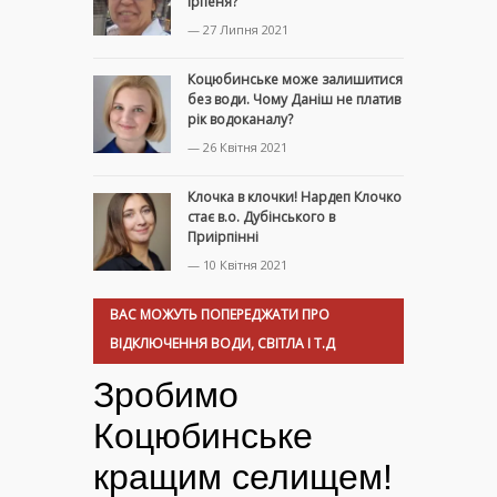
Ірпеня?
— 27 Липня 2021
Коцюбинське може залишитися
без води. Чому Даніш не платив
рік водоканалу?
— 26 Квітня 2021
Клочка в клочки! Нардеп Клочко
стає в.о. Дубінського в
Приірпінні
— 10 Квітня 2021
ВАС МОЖУТЬ ПОПЕРЕДЖАТИ ПРО
ВІДКЛЮЧЕННЯ ВОДИ, СВІТЛА І Т.Д