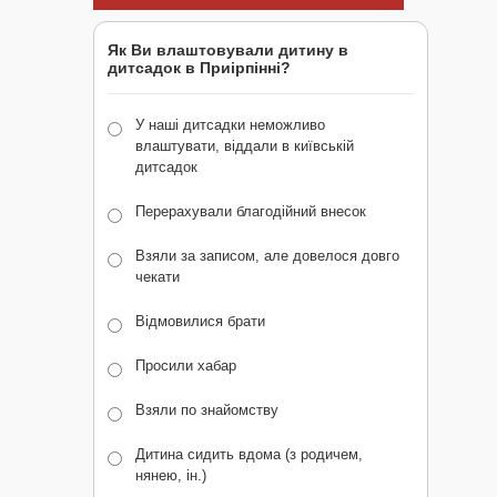
Як Ви влаштовували дитину в
дитсадок в Приірпінні?
У наші дитсадки неможливо
влаштувати, віддали в київській
дитсадок
Перерахували благодійний внесок
Взяли за записом, але довелося довго
чекати
Відмовилися брати
Просили хабар
Взяли по знайомству
Дитина сидить вдома (з родичем,
нянею, ін.)