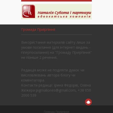
Громада Приірпіння
Використання матеріалів сайту лише за
умови посилання (для інтернет-видань -
гіперпосилання) на "Громаду Приірпіння"
не пізніше 2 речення.
Редакція може не поділяти думок чи
висловлювань автора блогу чи
коментатора.
Контакти редакції: Ірина Федорів, Олена
Жежера pigmaliones@gmail.com, +38 050
2000 539
Громада Приірпіння