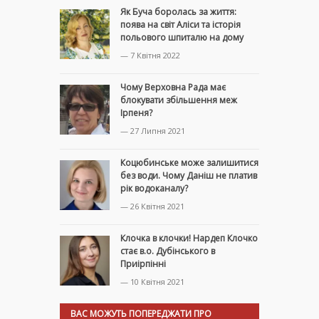
Як Буча боролась за життя:
поява на світ Аліси та історія
польового шпиталю на дому
— 7 Квітня 2022
Чому Верховна Рада має
блокувати збільшення меж
Ірпеня?
— 27 Липня 2021
Коцюбинське може залишитися
без води. Чому Даніш не платив
рік водоканалу?
— 26 Квітня 2021
Клочка в клочки! Нардеп Клочко
стає в.о. Дубінського в
Приірпінні
— 10 Квітня 2021
ВАС МОЖУТЬ ПОПЕРЕДЖАТИ ПРО