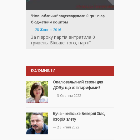
“Нові обличчя” задекларували 0 грн: піар
бюджетним коштом
—
28 Жовтня 2016
За півроку партія витратила 0
гривень. Більше того, партії
КОЛУМНІСТИ
Опалювальлний сезон для
ДОЗу: що ж із тарифами?
— 3 Серпня 2022
Буча – київське Беверлі Хілс,
історія злету
— 2 Липня 2022