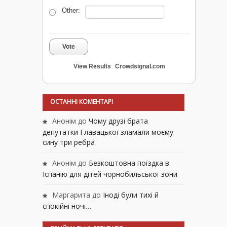
Other:
Vote
View Results
Crowdsignal.com
ОСТАННІ КОМЕНТАРІ
Анонім
до
Чому друзі брата
депутатки Главацької зламали моєму
сину три ребра
Анонім
до
Безкоштовна поїздка в
Іспанію для дітей чорнобильської зони
Маргарита
до
Іноді були тихі й
спокійні ночі…