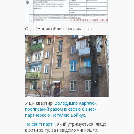
Офіс “Нових облич” виглядає так.
У цій квартирі
Володимир Карплюк
прописаний разом із своєю бізнес-
партнеркою Наталею Бойчук.
На сайті партії
, який утримується, якщо
вірити звіту, за невідомо чиї кошти,