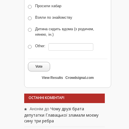
Просили хабар
Взяли по знайомству
Дитина сидить вдома (з родичем,
нянею, ін.)
Other:
Vote
View Results
Crowdsignal.com
ОСТАННІ КОМЕНТАРІ
Анонім
до
Чому друзі брата
депутатки Главацької зламали моєму
сину три ребра