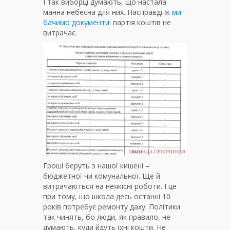
І так виборці думають, що настала
манна небесна для них. Насправді ж
ми
бачимо документи
: партія коштів не
витрачає.
Гроші беруть з нашої кишені –
бюджетної чи комунальної. Ще й
витрачаються на неякісні роботи. І це
при тому, що школа десь останні 10
років потребує ремонту даху. Політики
так чинять, бо люди, як правило, не
думають, куди йдуть їхні кошти. Не