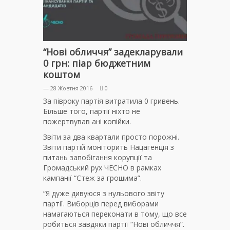
“Нові обличчя” задекларували
0 грн: піар бюджетним
коштом
— 28 Жовтня 2016
0
За півроку партія витратила 0 гривень.
Більше того, партії ніхто не
пожертвував ані копійки.
Звіти за два квартали просто порожні.
Звіти партій моніторить Нацагенція з
питань запобігання корупції та
Громадський рух ЧЕСНО в рамках
кампанії “Стеж за грошима”.
“Я дуже дивуюся з нульового звіту
партії. Виборців перед виборами
намагаються переконати в тому, що все
робиться завдяки партії “Нові обличчя”.