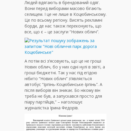
Людей вдягають в брендований одяг.
Вони перед виборами масово бігають
селищем. І це не лише в Коцюбинському.
Це по всьому регіону. Висять рекламні
борди, де нас також переконують, що
все, що є – це заслуги “Нових облич”.
А потім всі з’ясовують, що це не гроші
Нових облич, бо у них одні нулі в звіті, а
гроші бюджетні. Так у нас під егідою
нібито “Нових облич” з’являється
автобус “Ірпінь-Коцюбинське-Ірпінь”. А
після виборів він зникає. Бо нікому він
треба не був, а запускався просто для
піару партійців,” – наголошує
журналістка Ірина Федорів.