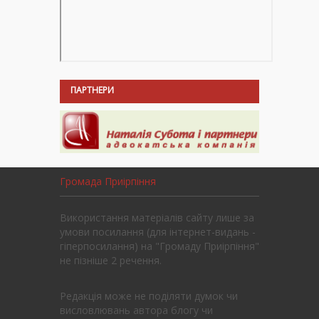
ПАРТНЕРИ
Громада Приірпіння
Використання матеріалів сайту лише за
умови посилання (для інтернет-видань -
гіперпосилання) на "Громаду Приірпіння"
не пізніше 2 речення.
Редакція може не поділяти думок чи
висловлювань автора блогу чи