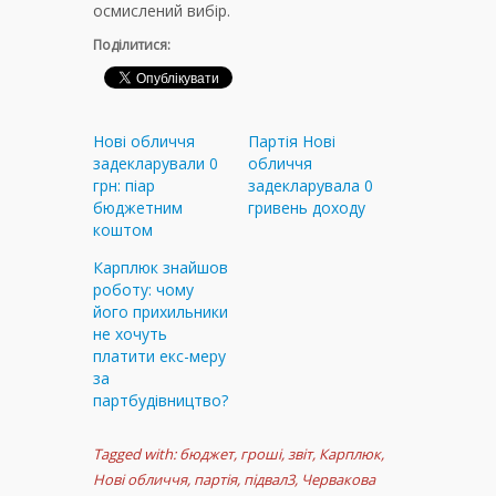
осмислений вибір.
Поділитися:
Нові обличчя
Партія Нові
задекларували 0
обличчя
грн: піар
задекларувала 0
бюджетним
гривень доходу
коштом
Карплюк знайшов
роботу: чому
його прихильники
не хочуть
платити екс-меру
за
партбудівництво?
Tagged with:
бюджет
,
гроші
,
звіт
,
Карплюк
,
Нові обличчя
,
партія
,
підвал3
,
Червакова