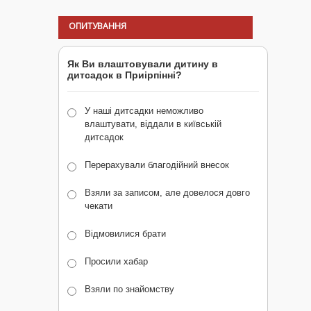
ОПИТУВАННЯ
Як Ви влаштовували дитину в
дитсадок в Приірпінні?
У наші дитсадки неможливо
влаштувати, віддали в київській
дитсадок
Перерахували благодійний внесок
Взяли за записом, але довелося довго
чекати
Відмовилися брати
Просили хабар
Взяли по знайомству