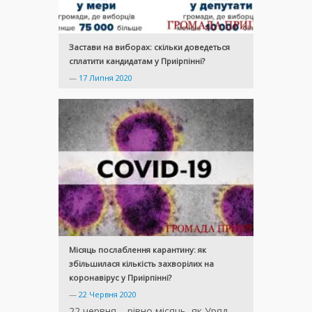
Застави на виборах: скільки доведеться
сплатити кандидатам у Приірпінні?
—
17 Липня 2020
Місяць послаблення карантину: як
збільшилася кількість захворілих на
коронавірус у Приірпінні?
—
22 Червня 2020
22 червня – рівно місяць, як Уряд