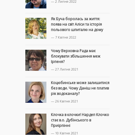
— 2 Липня 2022
Як Буча боролась за життя:
поява на світ Аліси та історія
польового шпиталю на дому
— 7 Квітня 2022
Чому Верховна Рада має
блокувати збільшення меж
Ірпеня?
— 27 Липня 2021
Коцюбинське може залишитися
без води. Чому Даніш не платив
рік водоканалу?
— 26 Квітня 2021
Клочка в клочки! Нардеп Клочко
стає в.о. Дубінського в
Приірпінні
— 10 Квітня 2021