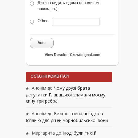
Дитина сидить вдома (з родичем,
нянею, ін.)
Other:
Vote
View Results
Crowdsignal.com
ОСТАННІ КОМЕНТАРІ
Анонім
до
Чому друзі брата
депутатки Главацької зламали моєму
сину три ребра
Анонім
до
Безкоштовна поїздка в
Іспанію для дітей чорнобильської зони
Маргарита
до
Іноді були тихі й