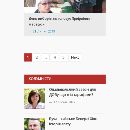
День виборів: як голосує Приірпіння –
марафон
—
21 Липня 2019
1
2
…
4
5
Next
КОЛУМНІСТИ
Опалювальлний сезон для
ДОЗу: що ж із тарифами?
— 3 Серпня 2022
Буча – київське Беверлі Хілс,
історія злету