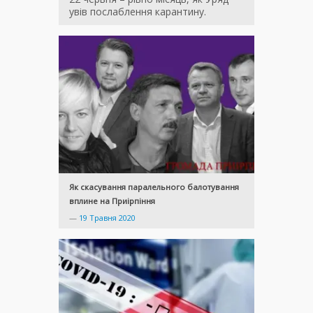
увів послаблення карантину.
Як скасування паралельного балотування
вплине на Приірпіння
—
19 Травня 2020