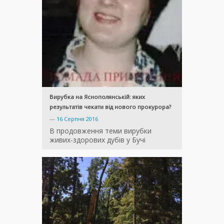
Вирубка на Яснополянській: яких
результатів чекати від нового прокурора?
—
16 Серпня 2016
В продовження теми вирубки
живих-здорових дубів у Бучі