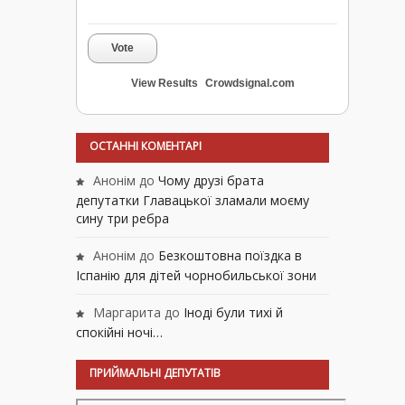
Vote
View Results
Crowdsignal.com
ОСТАННІ КОМЕНТАРІ
Анонім
до
Чому друзі брата
депутатки Главацької зламали моєму
сину три ребра
Анонім
до
Безкоштовна поїздка в
Іспанію для дітей чорнобильської зони
Маргарита
до
Іноді були тихі й
спокійні ночі…
ПРИЙМАЛЬНІ ДЕПУТАТІВ