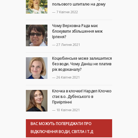
польового шпиталю на дому
— 7 Квітня 2022
Чому Верховна Рада має
блокувати збільшення меж
Ірпеня?
— 27 Липня 2021
Коцюбинське може залишитися
без води. Чому Даніш не платив
рік водоканалу?
— 26 Квітня 2021
Клочка в клочки! Нардеп Клочко
стає в.о. Дубінського в
Приірпінні
— 10 Квітня 2021
ВАС МОЖУТЬ ПОПЕРЕДЖАТИ ПРО
ВІДКЛЮЧЕННЯ ВОДИ, СВІТЛА І Т.Д