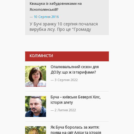
Квашука із забудовниками на
Яснополянській?
—
10 Серпня 2016
У Бучі зранку 10 серпня почалася
вирубка лісу. Про це “Громаду
КОЛУМНІСТИ
Опалювальлний сезон для
ДОЗу: що ж із тарифами?
— 3 Серпня 2022
Буча – київське Беверлі Хілс,
історія злету
— 2 Липня 2022
Як Буча боролась за життя:
поява на світ Аліси та історія