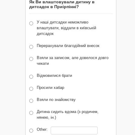
Як Ви влаштовували дитину в
дитсадок в Приірпінні?
У наші дитсадки неможливо
влаштувати, віддали в київській
дитсадок
Перерахували благодійний внесок
Взяли за записом, але довелося довго
чекати
Відмовилися брати
Просили хабар
Взяли по знайомству
Дитина сидить вдома (з родичем,
нянею, ін.)
Other: