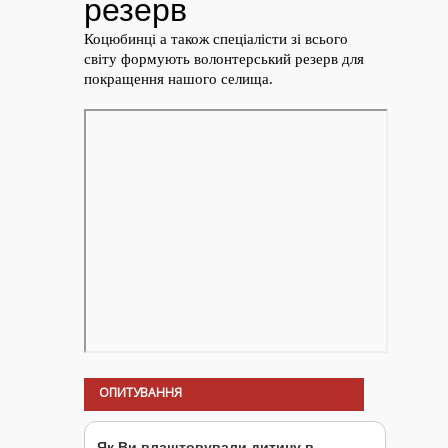
ОПИТУВАННЯ
Як Ви влаштовували дитину в