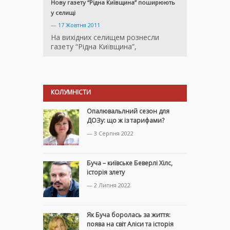
Нову газету “Рідна Київщина” поширюють
у селищі
—
17 Жовтня 2011
На вихідних селищем рознесли
газету “Рідна Київщина”,
КОЛУМНІСТИ
Опалювальлний сезон для
ДОЗу: що ж із тарифами?
— 3 Серпня 2022
Буча – київське Беверлі Хілс,
історія злету
— 2 Липня 2022
Як Буча боролась за життя:
поява на світ Аліси та історія