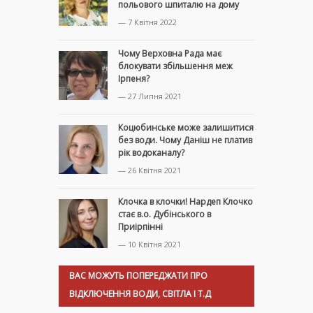
польового шпиталю на дому
— 7 Квітня 2022
Чому Верховна Рада має
блокувати збільшення меж
Ірпеня?
— 27 Липня 2021
Коцюбинське може залишитися
без води. Чому Даніш не платив
рік водоканалу?
— 26 Квітня 2021
Клочка в клочки! Нардеп Клочко
стає в.о. Дубінського в
Приірпінні
— 10 Квітня 2021
ВАС МОЖУТЬ ПОПЕРЕДЖАТИ ПРО
ВІДКЛЮЧЕННЯ ВОДИ, СВІТЛА І Т.Д