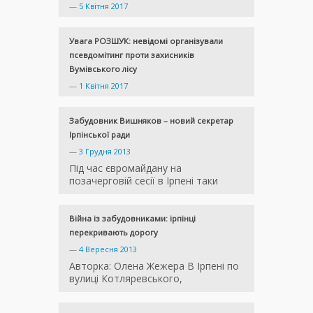
—
5 Квітня 2017
Увага РОЗШУК: невідомі організували
псевдомітинг проти захисників
Вумівського лісу
—
1 Квітня 2017
Забудовник Вишняков – новий секретар
Ірпінської ради
—
3 Грудня 2013
Під час євромайдану на
позачерговій сесії в Ірпені таки
Війна із забудовниками: ірпінці
перекривають дорогу
—
4 Вересня 2013
Авторка: Олена Жежера В Ірпені по
вулиці Котляревського,