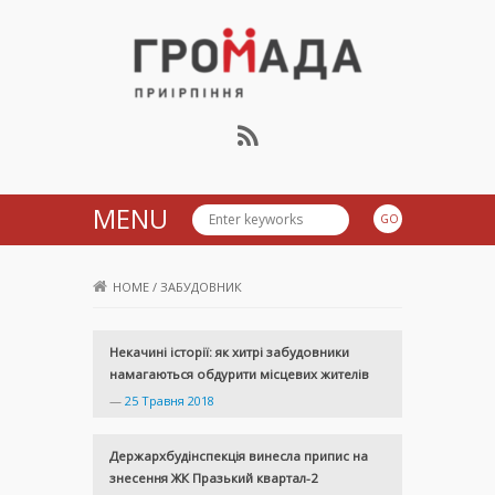
Громада Приірпіння
MENU
HOME
/
ЗАБУДОВНИК
Некачині історії: як хитрі забудовники
намагаються обдурити місцевих жителів
—
25 Травня 2018
Держархбудінспекція винесла припис на
знесення ЖК Празький квартал-2