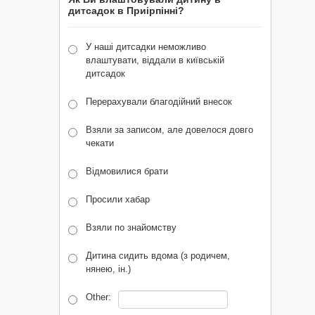
дитсадок в Приірпінні?
У наші дитсадки неможливо
влаштувати, віддали в київській
дитсадок
Перерахували благодійний внесок
Взяли за записом, але довелося довго
чекати
Відмовилися брати
Просили хабар
Взяли по знайомству
Дитина сидить вдома (з родичем,
нянею, ін.)
Other: