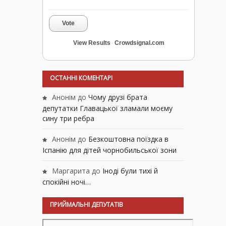
Vote
View Results
Crowdsignal.com
ОСТАННІ КОМЕНТАРІ
Анонім
до
Чому друзі брата
депутатки Главацької зламали моєму
сину три ребра
Анонім
до
Безкоштовна поїздка в
Іспанію для дітей чорнобильської зони
Маргарита
до
Іноді були тихі й
спокійні ночі…
ПРИЙМАЛЬНІ ДЕПУТАТІВ