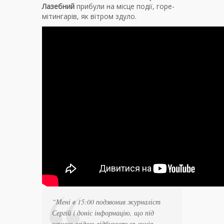
Лазебний
прибули на місце події, горе-
мітингарів, як вітром здуло.
“Мені в 15:00 подзвонив журналіст
Сергій і доніс інформацію, що під
нашою егідою відбувається акція