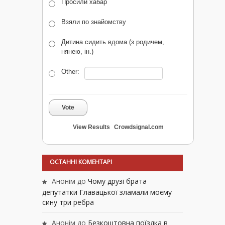
Просили хабар
Взяли по знайомству
Дитина сидить вдома (з родичем,
нянею, ін.)
Other:
Vote
View Results
Crowdsignal.com
ОСТАННІ КОМЕНТАРІ
Анонім
до
Чому друзі брата
депутатки Главацької зламали моєму
сину три ребра
Анонім
до
Безкоштовна поїздка в