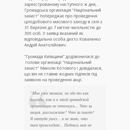
зареєстрованому наступного ж дня,
Громадська організація “Національний
захист” попереджає про проведення
цілодобового масового заходу в селі з
31 березня до 7 квітня чисельністю до
300 осіб. У заявці вказаний як
відповідальна особа дехто Коваленко
Андрій Анатолійович.
“Громада Київщини” додзвонилася до
голови організації “Національний
захист” Миколи Котового і довідалася,
що він не ставив жодних підписів під
заявкою на проведення акції.
“Мне уже звонили, но где-то как
полгода, как я к этой громадской
организации не отношусь… Что за
акция, расскажите? Что за пикет?
Я оттуда ушел… я не знаю, что
там происходит… Подпись моя не