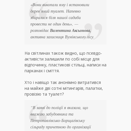
«Вони викопали яму і встановили
дерев’яний туалет. Напевно
збиралися біля нашої садиби
провести не один день»,
—
розповідає
Валентина Аксьонова,
активна захисниця Вумівського лісу.
На світлинах також видно, що псевдо-
активісти залишили по собі місце для
відпочинку, пластикові стільці, написи на
парканах і сміття.
Хто і навіщо так анонімно витратився
на майже дві сотні мітингарів, палатки,
провізію та туалет?
“В заяві до поліції я вказала, що
вважаю забудовника та
Петропавлівсько-Борщагівську
сільраду причетною до організації