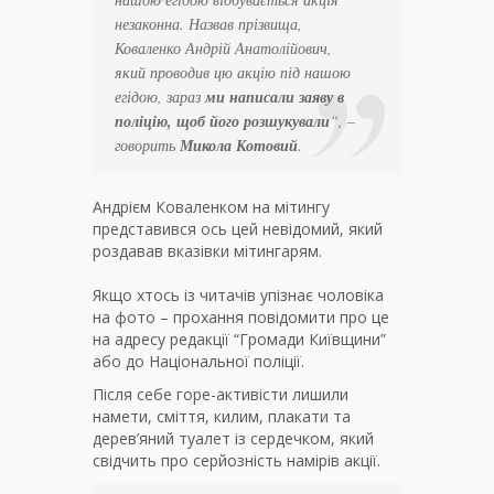
незаконна. Назвав прізвища,
Коваленко Андрій Анатолійович,
який проводив цю акцію під нашою
егідою, зараз
ми написали заяву в
поліцію, щоб його розшукували
“, –
говорить
Микола Котовий
.
Андрієм Коваленком на мітингу
представився ось цей невідомий, який
роздавав вказівки мітингарям.
Якщо хтось із читачів упізнає чоловіка
на фото – прохання повідомити про це
на адресу редакції “Громади Київщини”
або до Національної поліції.
Після себе горе-активісти лишили
намети, сміття, килим, плакати та
дерев’яний туалет із сердечком, який
свідчить про серйозність намірів акції.