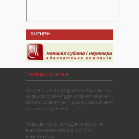
ПАРТНЕРИ
Громада Приірпіння
Використання матеріалів сайту лише за
умови посилання (для інтернет-видань -
гіперпосилання) на "Громаду Приірпіння"
не пізніше 2 речення.
Редакція може не поділяти думок чи
висловлювань автора блогу чи
коментатора.