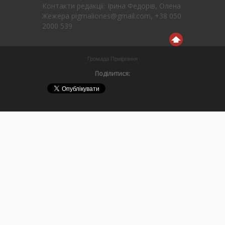
Контакти редакції: Ірина Федорів, Олена
Жежера pigmaliones@gmail.com, +38 050
2000 539
Громада Приірпіння
Поділитися: