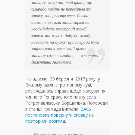
мітингу. Зокрема, той факт, що
сільрада навіть не перевірила ту
заявку, яку реєструвала, більше
того, не вказала мітингарям на
необхідність реєстрації такої
заявки мінімум за добу до заходу,
наводить на думку, що сільрада була
зацікавлена в легалізації цього
мітингу саме сьогодні»,
— говорить
Валентина Аксьонова.
Нагадаємо, 30 березня
2017 року
у
Вищому адміністративному суді,
розглядалась справа щодо скасування
чинного Генерального плану села
Петропавлівська Борщагівка. Попередні
інстанції громада виграла.
ВАСУ
постановив повернути справу на
повторний розгляд
.
«Ймовірно рішення не дуже