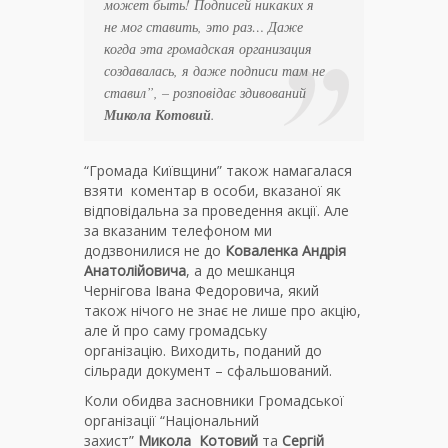
может быть! Подписей никаких я
не мог ставить, это раз… Даже
когда эта громадская организация
создавалась, я даже подписи там не
ставил”, – розповідає здивований
Микола Котовий
.
“Громада Київщини” також намагалася
взяти коментар в особи, вказаної як
відповідальна за проведення акції. Але
за вказаним телефоном ми
додзвонилися не до
Коваленка Андрія
Анатолійовича
, а до мешканця
Чернігова Івана Федоровича, який
також нічого не знає не лише про акцію,
але й про саму громадську
організацію. Виходить, поданий до
сільради документ – сфальшований.
Коли обидва засновники Громадської
організації “Національний
захист”
Микола Котовий
та
Сергій