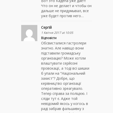
Вот это Кадепа уже дает!
Что он не делает и чтобы он
дальше не придумывал, все
уже будет против него…
Сергій
1 Квітня 2017 at 10:05
Відповісти
Обсвисталися гастролери
знатно. Але навіщо вони
підставили громадську
організацію? Може хотіли
влаштувати серйозні
провокації, а тоді всі шишки
б упали на “Національний
захист”? Добре, що
керівництво організації
оперативно зреагувало.
Тепер справа за поліцією. І
сліди тут є. Адже той
невідомий якось у когось в
раді забрав фальшивку з