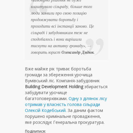
влаштувало сільраду, більше того
люди заявили про свою позицію
продовжувати боротьбу і
проходити всі інстанції заново. Це
сільраді і забудовникам теж не
сподобалось і вони вирішили
тиснути на активну громаду», —
говорить юрист
Олександр Дядюк
.
Вже майже рік триває боротьба
громади за збереження урочища
Вумівський ліс. Компанія-забудовник
Building Development Holding
збирається
забудувати урочище
багатоповерхівками.
Одну з ділянок лісу
отримав у власність голова сільради
Олексій Кодебський.
За даним фактом
порушено кримінальне провадження,
яке розслідує Генеральна прокуратура.
Поділитися: