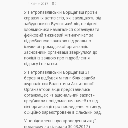
— 1 Квітня 2017
0
У Петропавлівській Борщагівці проти
справжніх активістів, які захищають від
забудовників Вумівський ліс, невідомі
зловмисники намагалися організувати
фейковий тижневий мітинг-пікет за
підробленою заявкою від реально
існуючої громадської організації.
Засновники організації звернулися до
поліції із заявою про підроблення
підпису і печатки.
У Петропавлівській Борщагівці 31
березня відбувся мітинг біля садиби
журналістки Валентини Аксьонової.
Організатори акції представились
організацією «Національний захист» і
пред’явили повідомлення начебто від
цієї організації про проведення мітингу,
офіційно зареєстроване в сільській раді.
У повідомленні про проведення акції,
поданому до сільради 30.03.2017 і